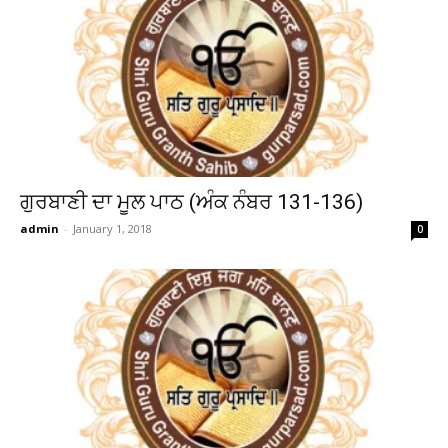
ਗੁਰਬਾਣੀ ਦਾ ਮੂਲ ਪਾਠ (ਅੰਕ ਨੰਬਰ 131-136)
admin
-
January 1, 2018
0