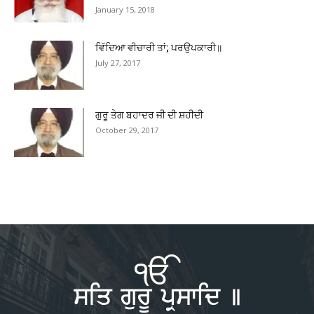
January 15, 2018
ਵਿੱਦਿਆ ਵੀਚਾਰੀ ਤਾਂ; ਪਰਉਪਕਾਰੀ॥
July 27, 2017
ਗੁਰੂ ਤੇਗ ਬਹਾਦਰ ਜੀ ਦੀ ਸ਼ਹੀਦੀ
October 29, 2017