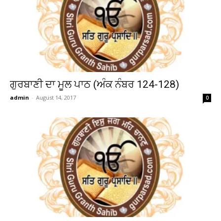
ਗੁਰਬਾਣੀ ਦਾ ਮੂਲ ਪਾਠ (ਅੰਕ ਨੰਬਰ 124-128)
admin
-
August 14, 2017
0