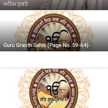
ਅਹਿਮ ਨੁਕਤੇ
Guru Granth Sahib (Page No. 59-64)