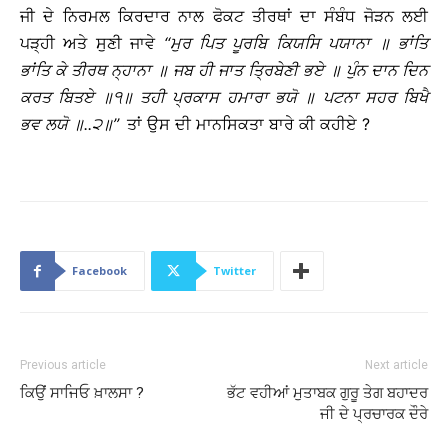
ਜੀ ਦੇ ਨਿਰਮਲ ਕਿਰਦਾਰ ਨਾਲ ਫੋਕਟ ਤੀਰਥਾਂ ਦਾ ਸੰਬੰਧ ਜੋੜਨ ਲਈ
ਪੜ੍ਹੀ ਅਤੇ ਸੁਣੀ ਜਾਵੇ
‘‘
ਮੁਰ
ਪਿਤ
ਪੂਰਬਿ
ਕਿਯਸਿ
ਪਯਾਨਾ
॥
ਭਾਂਤਿ
ਭਾਂਤਿ
ਕੇ
ਤੀਰਥ
ਨ੍ਹਾਨਾ
॥
ਜਬ
ਹੀ
ਜਾਤ
ਤ੍ਰਿਬੇਣੀ
ਭਏ
॥
ਪੁੰਨ
ਦਾਨ
ਦਿਨ
ਕਰਤ
ਬਿਤਏ
॥
੧
॥
ਤਹੀ
ਪ੍ਰਕਾਸ
ਹਮਾਰਾ
ਭਯੋ
॥
ਪਟਨਾ
ਸਹਰ
ਬਿਖੈ
ਭਵ
ਲਯੋ
॥
..
੨
॥
’’
ਤਾਂ ਉਸ ਦੀ ਮਾਨਸਿਕਤਾ ਬਾਰੇ ਕੀ ਕਹੀਏ ?
Facebook
Twitter
Previous article
Next article
ਕਿਉਂ ਸਾਜਿਓ ਖ਼ਾਲਸਾ ?
ਭੱਟ ਵਹੀਆਂ ਮੁਤਾਬਕ ਗੁਰੂ ਤੇਗ ਬਹਾਦਰ
ਜੀ ਦੇ ਪ੍ਰਚਾਰਕ ਦੌਰੇ