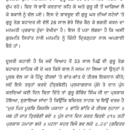
ਚੁੱਪ ਰਹੇ। ਫਿਰ ‘ਜੋ ਭਾਵੈ ਕਰਤਾਰ’ ਕਹਿ ਕੇ ਅਤੇ ਗੁਰੂ ਜੀ ਤੋਂ ਆਗਿਆ ਲੈ
ਕੇ ਬਕਾਲੇ ਨੂੰ ਚੱਲ ਪਏ। ਇਸ ਦੇ ਬਾਵਜੂਦ ਵੀ ਗੁਰੂ ਘਰ ਦੀਆਂ ਸਟੇਜਾਂ ’ਤੇ
ਗੁਰੂ ਤੇਗ਼ ਬਹਾਦਰ ਜੀ ਵੱਲੋਂ 26 ਸਾਲ ਭੋਰੇ ਵਿੱਚ ਬੈਠ ਕੇ ਭਗਤੀ ਕਰਨ ਦਾ
ਮਨਮਤੀ ਪ੍ਰਚਾਰ ਹੁੰਦਾ ਵੇਖੀਦਾ ਹੈ। ਇਸ ਤੋਂ ਪਤਾ ਲੱਗਦਾ ਹੈ ਕਿ ਅਸੀਂ
ਗੁਰਮਤਿ ਸਿਧਾਂਤ ਨਾਲੋਂ ਮਨਮਤਿ ਨੂੰ ਕਿੰਨੀ ਦ੍ਰਿੜ੍ਹਤਾ ਨਾਲ ਅਪਣਾਈ
ਬੈਠੇ ਹਾਂ।
ਦੂਸਰੀ ਕਹਾਣੀ ਹੈ ਕਿ ਜਦੋਂ ਵਿਆਹ ਤੋਂ 33 ਸਾਲ ਪਿਛੋਂ ਵੀ ਗੁਰੂ ਤੇਗ਼
ਬਹਾਦਰ ਸਾਹਿਬ ਜੀ ਦੇ ਘਰ ਕਿਸੇ ਬਾਲ ਨੇ ਜਨਮ ਨਾ ਲਿਆ ਤਾਂ ਉਨ੍ਹਾਂ ਨੇ
ਪੂਰਬ ਵੱਲ ਜਾ ਕੇ ਹਿੰਦੂ ਤੀਰਥਾਂ ’ਤੇ ਭਾਂਤ-ਭਾਂਤ ਦੇ ਤੀਰਥ ਇਸ਼ਨਾਨ ਕੀਤੇ;
ਜਦੋਂ ਇਸੇ ਤਰ੍ਹਾਂ ਕਰਦੇ (ਤ੍ਰਿਬੇਣੀ) ਪ੍ਰਯਾਗਰਾਜ ਪੁੱਜੇ ਤੇ ਦਾਨ ਪੁੰਨ
ਕਰਦਿਆਂ ਕਈ ਦਿਨ ਬਿਤਾ ਦਿੱਤੇ ਤਾਂ ਗੁਰੂ ਗੋਬਿੰਦ ਸਿੰਘ ਜੀ ਦਾ ਪ੍ਰਕਾਸ਼
ਹੋਇਆ, ਸੁਣਾਇਆ ਜਾਂਦਾ ਹੈ ਕਿਉਂਕਿ ਬਚਿਤਰ ਨਾਟਕ ’ਚ ਇਉਂ ਦਰਜ ਹੈ
‘‘
ਮੁਰ
ਪਿਤ
ਪੂਰਬਿ
ਕਿਯਸਿ
ਪਯਾਨਾ
॥
ਭਾਂਤਿ
ਭਾਂਤਿ
ਕੇ
ਤੀਰਥ
ਨ੍ਹਾਨਾ
॥
ਜਬ
ਹੀ
ਜਾਤ
ਤ੍ਰਿਬੇਣੀ
ਭਏ
॥
ਪੁੰਨ
ਦਾਨ
ਦਿਨ
ਕਰਤ
ਬਿਤਏ
॥
੧
॥
ਤਹੀ
ਪ੍ਰਕਾਸ
ਹਮਾਰਾ
ਭਯੋ
॥
ਪਟਨਾ
ਸਹਰ
ਬਿਖੈ
ਭਵ
ਲਯੋ
॥
..
੨
॥
’’ (
ਬਚਿਤਰ