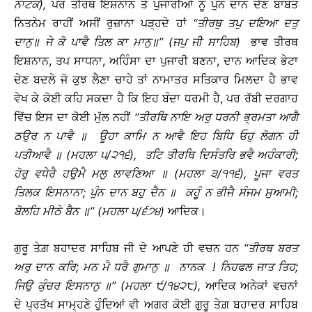
ਨਾਟਕ
),
ਪਰ ਤੀਰਥ ਇਸ਼ਨਾਨ ਤੇ ਪੁਜਾਰੀਆਂ ਨੂੰ ਪੁੰਨ ਦਾਨ ਦੇਣ ਬਾਬਤ
ਨਿਤਨੇਮ ਰਾਹੀਂ ਅਸੀਂ ਰੁਜ਼ਾਨਾ ਪੜ੍ਹਦੇ ਹਾਂ
‘‘
ਤੀਰਥੁ
ਤਪੁ
ਦਇਆ
ਦਤੁ
ਦਾਨੁ
॥
ਜੇ
ਕੋ
ਪਾਵੈ
ਤਿਲ
ਕਾ
ਮਾਨੁ
॥
’’ (
ਜਪੁ
ਜੀ
ਸਾਹਿਬ
)
ਭਾਵ ਤੀਰਥ
ਇਸ਼ਨਾਨ, ਤਪ ਸਾਧਨਾ, ਅਹਿੰਸਾ ਦਾ ਪੁਜਾਰੀ ਬਣਨਾ, ਦਾਨ ਆਦਿਕ ਭੇਟਾ
ਦੇਣ ਬਦਲੇ ਜੋ ਕੁਝ ਲੈਣਾ ਚਾਹੇ ਤਾਂ ਨਾਮਾਤਰ ਸਤਿਕਾਰ ਮਿਲਦਾ ਹੈ ਭਾਵ
ਵੇਖ ਕੇ ਕੋਈ ਕਹਿ ਸਕਦਾ ਹੈ ਕਿ ਇਹ ਬੰਦਾ ਧਰਮੀ ਹੈ, ਪਰ ਰੱਬੀ ਦਰਗਾਹ
ਵਿੱਚ ਇਸ ਦਾ ਕੋਈ ਮੁੱਲ ਨਹੀਂ
‘‘
ਤੀਰਥਿ
ਨਾਇ
ਅਰੁ
ਧਰਨੀ
ਭ੍ਰਮਤਾ
ਆਗੈ
ਠਉਰ
ਨ
ਪਾਵੈ
॥
ਊਹਾ
ਕਾਮਿ
ਨ
ਆਵੈ
ਇਹ
ਬਿਧਿ
ਓਹੁ
ਲੋਗਨ
ਹੀ
ਪਤੀਆਵੈ
॥
(
ਮਹਲਾ
੫
/
੨੧੬
),
ਤਟਿ
ਤੀਰਥਿ
ਦਿਸੰਤਰਿ
ਭਵੈ
ਅਹੰਕਾਰੀ
;
ਹੋਰੁ
ਵਧੇਰੈ
ਹਉਮੈ
ਮਲੁ
ਲਾਵਣਿਆ
॥
(
ਮਹਲਾ
੩
/
੧੧੬
),
ਪੂਜਾ
ਵਰਤ
ਤਿਲਕ
ਇਸਨਾਨਾ
;
ਪੁੰਨ
ਦਾਨ
ਬਹੁ
ਦੈਨ
॥
ਕਹੂੰ
ਨ
ਭੀਜੈ
ਸੰਜਮ
ਸੁਆਮੀ
;
ਬੋਲਹਿ
ਮੀਠੇ
ਬੈਨ
॥
’’ (
ਮਹਲਾ
੫
/
੬੭੪
)
ਆਦਿਕ।
ਗੁਰੂ ਤੇਗ਼ ਬਹਾਦਰ ਸਾਹਿਬ ਜੀ ਦੇ ਆਪਣੇ ਹੀ ਵਚਨ ਹਨ
‘‘
ਤੀਰਥ
ਬਰਤ
ਅਰੁ
ਦਾਨ
ਕਰਿ
;
ਮਨ
ਮੈ
ਧਰੈ
ਗੁਮਾਨੁ
॥
ਨਾਨਕ
!
ਨਿਹਫਲ
ਜਾਤ
ਤਿਹ
;
ਜਿਉ
ਕੁੰਚਰ
ਇਸਨਾਨੁ
॥
’’ (
ਮਹਲਾ
੯
/
੧੪੨੮
),
ਆਦਿਕ ਅਨੇਕਾਂ ਵਚਨਾਂ
ਦੇ ਪ੍ਰਤੱਖ ਸਾਮ੍ਹਣੇ ਹੁੰਦਿਆਂ ਵੀ ਅਗਰ ਕੋਈ ਗੁਰੂ ਤੇਗ਼ ਬਹਾਦਰ ਸਾਹਿਬ