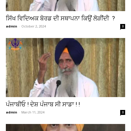
ਸਿੱਖ ਵਿਦਿਅਕ ਬੋਰਡ ਦੀ ਸਥਾਪਨਾ ਕਿਉਂ ਲੋੜੀਂਦੀ ?
admin
-
October 2, 2024
0
ਪੰਜਾਬੀਓ ! ਦੇਸ਼ ਪੰਜਾਬ ਸੀ ਸਾਡਾ ! !
admin
-
March 11, 2024
0