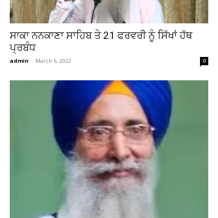
ਸਾਕਾ ਨਨਕਾਣਾ ਸਾਹਿਬ ਤੇ 21 ਫਰਵਰੀ ਨੂੰ ਸਿੱਖਾਂ ਹੱਥ
ਪ੍ਰਬੰਧ
admin
-
March 6, 2022
0