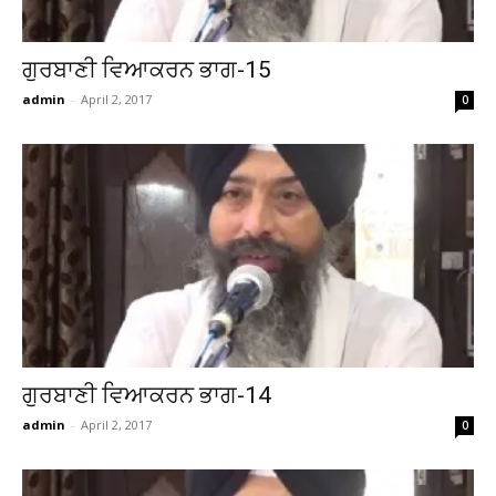
ਗੁਰਬਾਣੀ ਵਿਆਕਰਨ ਭਾਗ-15
admin
-
April 2, 2017
0
ਗੁਰਬਾਣੀ ਵਿਆਕਰਨ ਭਾਗ-14
admin
-
April 2, 2017
0