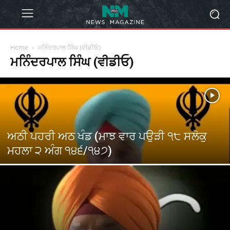
Home
ਮਨਿੰਦਰਪਾਲ ਸਿੰਘ (ਵੀਡੀਓ)
ਮਨਿੰਦਰਪਾਲ ਸਿੰਘ (ਵੀਡੀਓ)
ਅਠੀ ਪਹਰੀ ਅਠ ਖੰਡ (ਮਾਝ ਵਾਰ ਪਉੜੀ ੧੮ ਸਲੋਕੁ
ਮਹਲਾ ੨ ਅੰਗ ੧੪੬/੧੪੭)