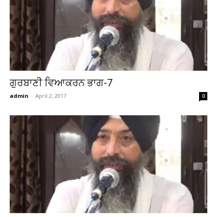
ਗੁਰਬਾਣੀ ਵਿਆਕਰਨ ਭਾਗ-7
admin
-
April 2, 2017
0