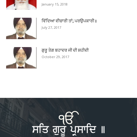
January 15, 2018
ਵਿੱਦਿਆ ਵੀਚਾਰੀ ਤਾਂ; ਪਰਉਪਕਾਰੀ॥
July 27, 2017
ਗੁਰੂ ਤੇਗ ਬਹਾਦਰ ਜੀ ਦੀ ਸ਼ਹੀਦੀ
October 29, 2017