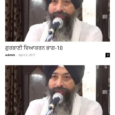
ਗੁਰਬਾਣੀ ਵਿਆਕਰਨ ਭਾਗ-10
admin
-
April 2, 2017
0