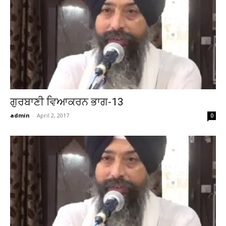
ਗੁਰਬਾਣੀ ਵਿਆਕਰਨ ਭਾਗ-13
admin
-
April 2, 2017
0