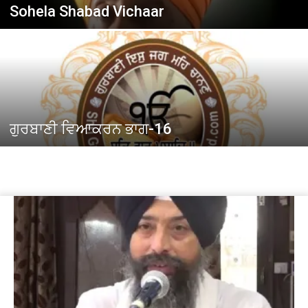
Sohela Shabad Vichaar
ਗੁਰਬਾਣੀ ਵਿਆਕਰਨ ਭਾਗ-16