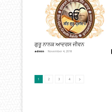
ਗੁਰੂ ਨਾਨਕ ਆਦਰਸ ਜੀਵਨ
admin
-
November 4, 2018
1
2
3
4