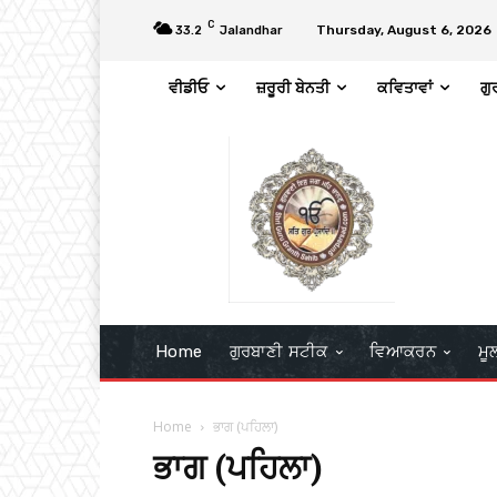
C
Thursday, August 6, 2026
33.2
Jalandhar
ਵੀਡੀਓ
ਜ਼ਰੂਰੀ ਬੇਨਤੀ
ਕਵਿਤਾਵਾਂ
ਗੁ
Home
ਗੁਰਬਾਣੀ ਸਟੀਕ
ਵਿਆਕਰਨ
ਮੂ
Home
ਭਾਗ (ਪਹਿਲਾ)
ਭਾਗ (ਪਹਿਲਾ)