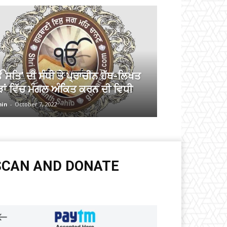
 ਸਤਿ’ ਦੀ ਸੰਧੀ ਤੇ ਪ੍ਰਾਚੀਨ ਹੱਥ-ਲਿਖਤ
ੜਾਂ ਵਿੱਚ ਮੰਗਲ ਅੰਕਿਤ ਕਰਨ ਦੀ ਵਿਧੀ
in
-
October 7, 2022
SCAN AND DONATE