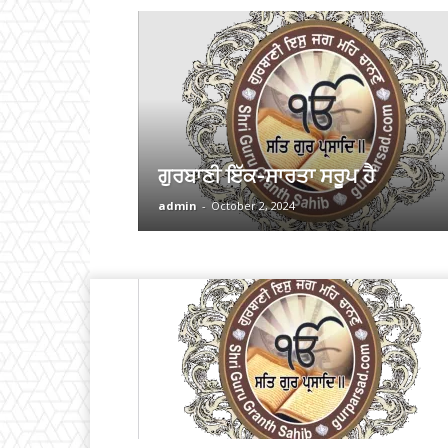
ਗੁਰਬਾਣੀ ਇੱਕ-ਸਾਰਤਾ ਸਰੂਪ ਹੈ
admin
-
October 2, 2024