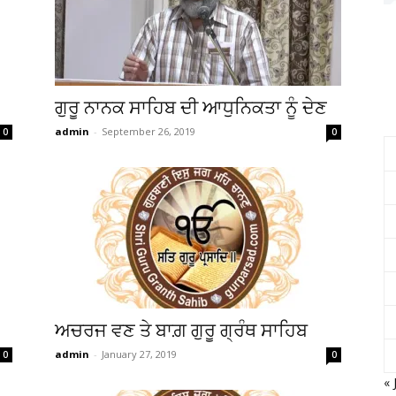
ਗੁਰੂ ਨਾਨਕ ਸਾਹਿਬ ਦੀ ਆਧੁਨਿਕਤਾ ਨੂੰ ਦੇਣ
admin
-
September 26, 2019
0
0
ਅਚਰਜ ਵਣ ਤੇ ਬਾਗ਼ ਗੁਰੂ ਗ੍ਰੰਥ ਸਾਹਿਬ
admin
-
January 27, 2019
0
0
« 