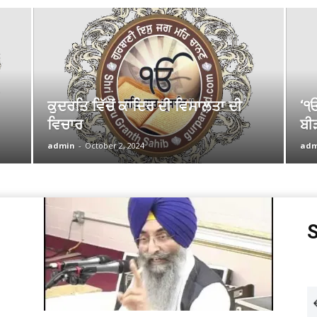
ਕੁਦਰਤਿ ਵਿੱਚੋਂ ਕਾਦਿਰ ਦੀ ਵਿਸਾਲਤਾ ਦੀ
‘ੴ
ਵਿਚਾਰ
ਬੀ
admin
-
October 2, 2024
adm