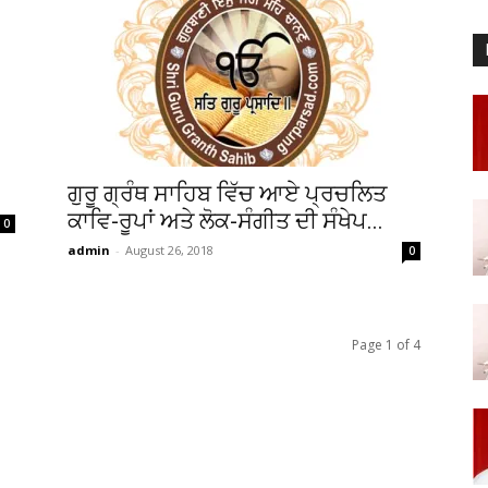
ਗੁਰੂ ਗ੍ਰੰਥ ਸਾਹਿਬ ਵਿੱਚ ਆਏ ਪ੍ਰਚਲਿਤ
ਕਾਵਿ-ਰੂਪਾਂ ਅਤੇ ਲੋਕ-ਸੰਗੀਤ ਦੀ ਸੰਖੇਪ...
0
admin
-
August 26, 2018
0
Page 1 of 4