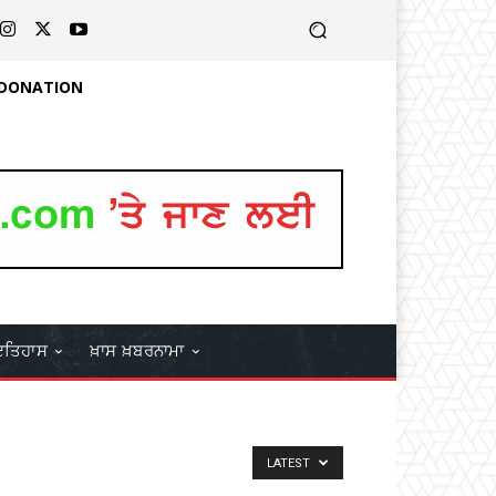
 DONATION
ਤਿਹਾਸ
ਖ਼ਾਸ ਖ਼ਬਰਨਾਮਾ
LATEST