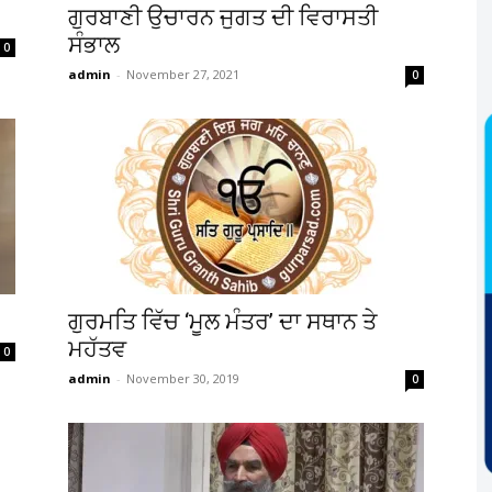
ਗੁਰਬਾਣੀ ਉਚਾਰਨ ਜੁਗਤ ਦੀ ਵਿਰਾਸਤੀ
ਸੰਭਾਲ
0
admin
-
November 27, 2021
0
ਗੁਰਮਤਿ ਵਿੱਚ ‘ਮੂਲ ਮੰਤਰ’ ਦਾ ਸਥਾਨ ਤੇ
ਮਹੱਤਵ
0
admin
-
November 30, 2019
0