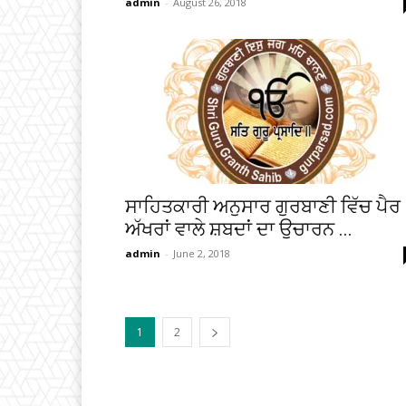
admin
-
August 26, 2018
ਸਾਹਿਤਕਾਰੀ ਅਨੁਸਾਰ ਗੁਰਬਾਣੀ ਵਿੱਚ ਪੈਰ
ਅੱਖਰਾਂ ਵਾਲੇ ਸ਼ਬਦਾਂ ਦਾ ਉਚਾਰਨ ...
admin
-
June 2, 2018
1
2