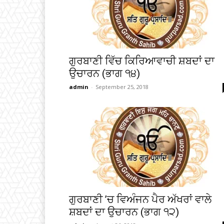
ਗੁਰਬਾਣੀ ਵਿੱਚ ਕਿਰਿਆਵਾਚੀ ਸ਼ਬਦਾਂ ਦਾ
ਉਚਾਰਨ (ਭਾਗ ੧੪)
admin
-
September 25, 2018
ਗੁਰਬਾਣੀ ’ਚ ਵਿਅੰਜਨ ਪੈਰ ਅੱਖਰਾਂ ਵਾਲੇ
ਸ਼ਬਦਾਂ ਦਾ ਉਚਾਰਨ (ਭਾਗ ੧੨)