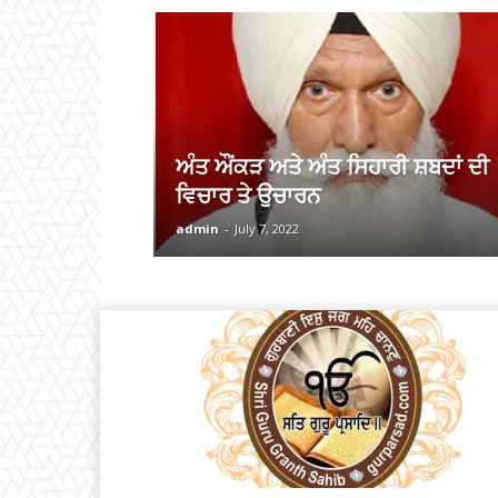
ਅੰਤ ਔਂਕੜ ਅਤੇ ਅੰਤ ਸਿਹਾਰੀ ਸ਼ਬਦਾਂ ਦੀ
ਵਿਚਾਰ ਤੇ ਉਚਾਰਨ
admin
-
July 7, 2022