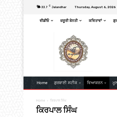
C
Thursday, August 6, 2026
33.7
Jalandhar
ਵੀਡੀਓ
ਜ਼ਰੂਰੀ ਬੇਨਤੀ
ਕਵਿਤਾਵਾਂ
ਗੁ
Home
ਗੁਰਬਾਣੀ ਸਟੀਕ
ਵਿਆਕਰਨ
ਮੂ
Home
ਕਿਰਪਾਲ ਸਿੰਘ
ਕਿਰਪਾਲ ਸਿੰਘ