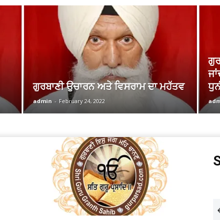
ਗੁ
ਜਾ
ਗੁਰਬਾਣੀ ਉਚਾਰਨ ਅਤੇ ਵਿਸਰਾਮ ਦਾ ਮਹੱਤਵ
ਧੁ
admin
-
February 24, 2022
adm