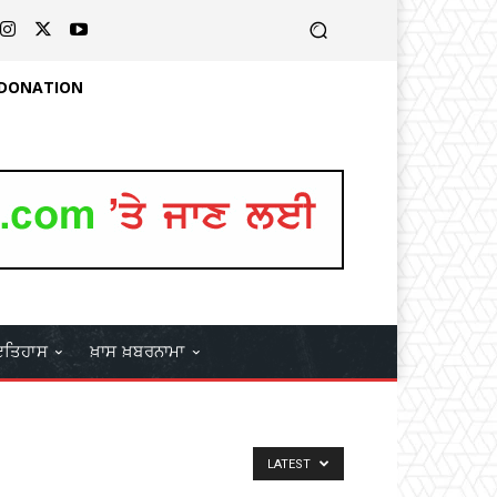
 DONATION
ਤਿਹਾਸ
ਖ਼ਾਸ ਖ਼ਬਰਨਾਮਾ
LATEST