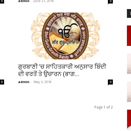
admin
-
June 21, 2018
0
0
ਗੁਰਬਾਣੀ ’ਚ ਸਾਹਿਤਕਾਰੀ ਅਨੁਸਾਰ ਬਿੰਦੀ
ਦੀ ਵਰਤੋਂ ਤੇ ਉਚਾਰਨ (ਭਾਗ...
admin
-
May 5, 2018
0
0
Page 1 of 2