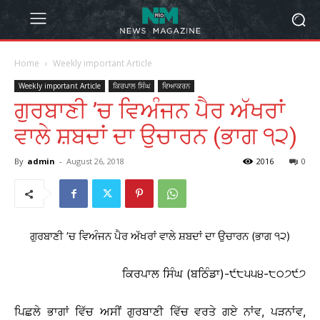
Home
Weekly important Article
Weekly important Article
ਕਿਰਪਾਲ ਸਿੰਘ
ਵਿਆਕਰਨ
ਗੁਰਬਾਣੀ ’ਚ ਵਿਅੰਜਨ ਪੈਰ ਅੱਖਰਾਂ
ਵਾਲੇ ਸ਼ਬਦਾਂ ਦਾ ਉਚਾਰਨ (ਭਾਗ ੧੨)
By
admin
-
August 26, 2018
2016
0
ਗੁਰਬਾਣੀ ’ਚ ਵਿਅੰਜਨ ਪੈਰ ਅੱਖਰਾਂ ਵਾਲੇ ਸ਼ਬਦਾਂ ਦਾ ਉਚਾਰਨ (ਭਾਗ ੧੨)
ਕਿਰਪਾਲ ਸਿੰਘ (ਬਠਿੰਡਾ)-੯੮੫੫੪-੮੦੭੯੭
ਪਿਛਲੇ ਭਾਗਾਂ ਵਿੱਚ ਅਸੀਂ ਗੁਰਬਾਣੀ ਵਿੱਚ ਵਰਤੇ ਗਏ ਨਾਂਵ, ਪੜਨਾਂਵ,