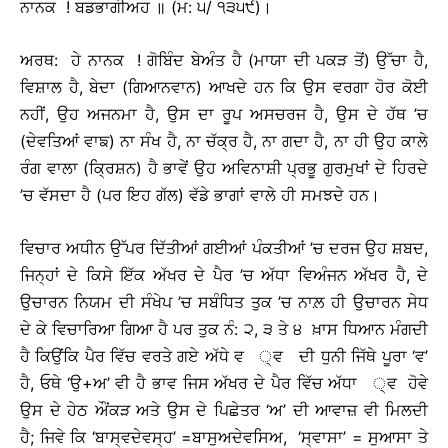
ਨਾਨਕ ! ਬਡਭਾਗੀਅਹ ॥ (ਮ: ੫/ ੧੩੫੯)।
ਅਰਥ: ਹੇ ਨਾਨਕ ! ਗੋਬਿੰਦ ਬੇਅੰਤ ਹੈ (ਮਾਯਾ ਦੀ ਪਕੜ ਤੋਂ) ਉੱਚਾ ਹੈ,
ਵਿਸ਼ਾਲ ਹੈ, ਬੇਦਾ (ਗਿਆਨਵਾਨ) ਆਖਦੇ ਹਨ ਕਿ ਉਸ ਵਰਗਾ ਹੋਰ ਕੋਈ
ਨਹੀਂ, ਉਹ ਅਜਨਮਾ ਹੈ, ਉਸ ਦਾ ਰੂਪ ਅਸਚਰਜ ਹੈ, ਉਸ ਦੇ ਹੱਥ ’ਚ
(ਦੇਵਤਿਆਂ ਵਾਙ) ਨਾ ਸੰਖ ਹੈ, ਨਾ ਚੱਕ੍ਰ ਹੈ, ਨਾ ਗਦਾ ਹੈ, ਨਾ ਹੀ ਉਹ ਕਾਲੇ
ਰੰਗ ਵਾਲਾ (ਕ੍ਰਿਸ਼ਨ) ਹੈ ਭਾਵੇਂ ਉਹ ਅਵਿਨਾਸ਼ੀ ਪ੍ਰਭੂ ਗੁਰਮੁਖਾਂ ਦੇ ਹਿਰਦੇ
’ਚ ਵੱਸਦਾ ਹੈ (ਪਰ ਇਹ ਗੱਲ) ਵੱਡੇ ਭਾਗਾਂ ਵਾਲੇ ਹੀ ਸਮਝਦੇ ਹਨ।
ਵਿਚਾਰ ਅਧੀਨ ਉੱਪਰ ਦਿੱਤੀਆਂ ਗਈਆਂ ਪੰਕਤੀਆਂ ’ਚ ਦਰਜ ਉਹ ਸ਼ਬਦ,
ਜਿਨ੍ਹਾਂ ਦੇ ਕਿਸੇ ਇੱਕ ਅੱਖਰ ਦੇ ਪੈਰ ’ਚ ਅੱਧਾ ਵਿਅੰਜਨ ਅੱਖਰ ਹੈ, ਦੇ
ਉਚਾਰਨ ਨਿਯਮ ਦੀ ਸੰਖੇਪ ’ਚ ਸਬੰਧਿਤ ਤੁਕ ’ਚ ਨਾਲ਼ ਹੀ ਉਚਾਰਨ ਸੇਧ
ਦੇ ਕੇ ਵਿਚਾਰਿਆ ਗਿਆ ਹੈ ਪਰ ਤੁਕ ਨੰ: ੨, ੩ ਤੇ ੪ ਖ਼ਾਸ ਧਿਆਨ ਮੰਗਦੀ
ਹੈ ਕਿਉਂਕਿ ਪੈਰ ਵਿੱਚ ਵਰਤੇ ਗਏ ਅੱਧੇ ਵ ੍ਵ ਦੀ ਧੁਨੀ ਜਿੱਥੇ ਪੂਰਾ ‘ਵ’
ਹੈ, ਓਥੇ ‘ਉ+ਅ’ ਵੀ ਹੈ ਭਾਵ ਜਿਸ ਅੱਖਰ ਦੇ ਪੈਰ ਵਿੱਚ ਅੱਧਾ ੍ਵ ਹੋਵੇ
ਉਸ ਦੇ ਹੇਠ ਔਂਕੜ ਅਤੇ ਉਸ ਦੇ ਪਿਛੇਤਰ ‘ਅ’ ਦੀ ਆਵਾਜ਼ ਵੀ ਮਿਲਦੀ
ਹੈ; ਜਿਵੇ ਕਿ ‘ਬਾਸ੍ਵਦੇਵਸ੍ਹ’ =ਬਾਸੁਅਦੇਵਸਿਅ, ‘ਸ੍ਵਾਸਾ’ = ਸੁਆਸਾ ਤੇ