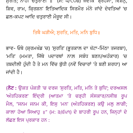
ਸੁਰਤਿ; ਨਾਹੀ ਚਤੁਰਾਈ ॥’’ (ਮ: ੫/੮੦੪) ਜਦਕਿ ‘ਬ੍ਰਹਮਾ, ਵਿਸ਼ਨੁ,
ਸ਼ਿਵ, ਰਾਮ, ਕ੍ਰਿਸ਼ਨ’ ਇਤਿਆਦਿਕ ਸਿਰਮੌਰ ਮੰਨੇ ਜਾਂਦੇ ਦੇਵਤਿਆਂ ’ਚ
ਛਲ-ਕਪਟ ਆਦਿ ਚਤੁਰਾਈ ਮੌਜੂਦ ਸੀ।
ਤਿਥੈ ਘੜੀਐ; ਸੁਰਤਿ, ਮਤਿ, ਮਨਿ ਬੁਧਿ॥
ਭਾਵ- ਓਥੇ (ਸ਼੍ਰਮਖੰਡ ’ਚ) ‘ਸੁਰਤਿ’ (ਭੂਤਕਾਲ ਦਾ ਖੱਟਾ-ਮਿੱਠਾ ਤਜਰਬਾ),
‘ਮਤਿ’ (ਮਮਤਾ, ਜਿੱਥੇ ਪਦਾਰਥਾਂ ਨਾਲ਼ ਸਬੰਧ ਬਣਨ/ਅਹੰਕਾਰ) ’ਚ
ਤਬਦੀਲੀ ਹੁੰਦੀ ਹੈ ਤੇ ਮਨ ਵਿੱਚ ਬੁੱਧੀ (ਨਵੇਂ ਵਿਚਾਰਾਂ ’ਤੇ ਬਣੀ ਸ਼ਰਧਾ) ਆ
ਜਾਂਦੀ ਹੈ।
(
ਨੋਟ :
ਉਕਤ ਪੰਕਤੀ ’ਚ ਦਰਜ ‘ਸੁਰਤਿ, ਮਤਿ, ਮਨਿ ਤੇ ਬੁਧਿ’; ਦਰਅਸਲ
‘ਅੰਤਹਿਕਰਣ’ ਇੰਦ੍ਰੀ (ਆਤਮਾ ’ਤੇ ਚੜ੍ਹੀ ਸੰਸਕਾਰ/ਨਸੀਬ ਰੂਪ
ਮੈਲ, ‘‘ਜਨਮ ਜਨਮ ਕੀ, ਇਸੁ ‘ਮਨ’ (ਅੰਤਹਿਕਰਣ) ਕਉ ਮਲੁ ਲਾਗੀ;
ਕਾਲਾ ਹੋਆ ਸਿਆਹੁ ॥’’ (ਮ: ੩/੬੫੧) ਦੇ ਬਾਹਰੀ ਰੂਪ ਹਨ, ਜਿਨ੍ਹਾਂ ਦੇ
ਲੱਛਣ ਇਸ ਪ੍ਰਕਾਰ ਹਨ :