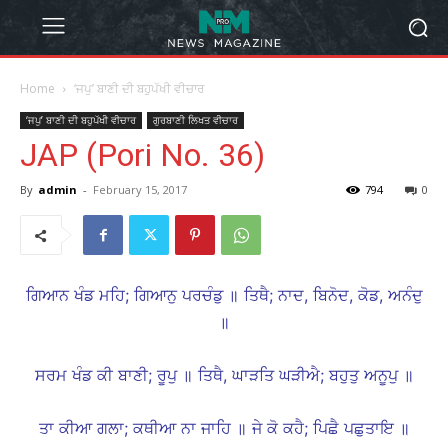
Home
‘ਜਪੁ’ ਬਾਣੀ ਦੀ ਬਹੁਪੱਖੀ ਵੀਚਾਰ
‘ਜਪੁ’ ਬਾਣੀ ਦੀ ਬਹੁਪੱਖੀ ਵੀਚਾਰ
ਗੁਰਬਾਣੀ ਲਿਖਤ ਵੀਚਾਰ
JAP (Pori No. 36)
By
admin
-
February 15, 2017
794
0
ਗਿਆਨ ਖੰਡ ਮਹਿ; ਗਿਆਨੁ ਪਰਚੰਡੁ ॥ ਤਿਥੈ; ਨਾਦ, ਬਿਨੋਦ, ਕੋਡ, ਅਨੰਦੁ
॥
ਸਰਮ ਖੰਡ ਕੀ ਬਾਣੀ; ਰੂਪੁ ॥ ਤਿਥੈ, ਘਾੜਤਿ ਘੜੀਐ; ਬਹੁਤੁ ਅਨੂਪੁ ॥
ਤਾ ਕੀਆ ਗਲਾ; ਕਥੀਆ ਨਾ ਜਾਹਿ ॥ ਜੇ ਕੋ ਕਹੈ; ਪਿਛੈ ਪਛੁਤਾਇ ॥