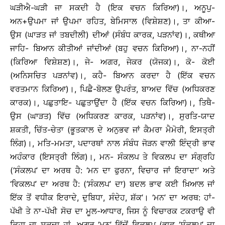
ਘੜੀਐ-ਘੜੀ ਜਾ ਸਕਦੀ ਹੈ (ਇਕ ਵਚਨ ਕਿਰਿਆ)।, ਅਨੂਪੁ-
ਅਨ+ਉਪਮਾ ਜਾਂ ਉਪਮਾ ਰਹਿਤ, ਬੇਮਿਸਾਲ (ਵਿਸ਼ੇਸ਼ਣ)।, ਤਾ ਕੀਆ-
ਉਸ (ਘਾੜਤ ਜਾਂ ਤਬਦੀਲੀ) ਦੀਆਂ (ਸੰਬੰਧ ਕਾਰਕ, ਪੜਨਾਂਵ)।, ਕਥੀਆ
ਜਾਹਿ- ਬਿਆਨ ਕੀਤੀਆਂ ਜਾਂਦੀਆਂ (ਬਹੁ ਵਚਨ ਕਿਰਿਆ)।, ਨਾ-ਨਹੀਂ
(ਕਿਰਿਆ ਵਿਸ਼ੇਸ਼ਣ)।, ਜੇ- ਅਗਰ, ਜੇਕਰ (ਯੋਜਕ)।, ਕੋ- ਕੋਈ
(ਅਨਿਸਚਿਤ ਪੜਨਾਂਵ)।, ਕਹੈ- ਬਿਆਨ ਕਰਦਾ ਹੈ (ਇੱਕ ਵਚਨ
ਵਰਤਮਾਨ ਕਿਰਿਆ)।, ਪਿਛੈ-ਬੋਲਣ ਉਪਰੰਤ, ਬਾਅਦ ਵਿੱਚ (ਅਧਿਕਰਣ
ਕਾਰਕ)।, ਪਛੁਤਾਇ- ਪਛੁਤਾਉਂਦਾ ਹੈ (ਇੱਕ ਵਚਨ ਕਿਰਿਆ)।, ਤਿਥੈ-
ਉਸ (ਘਾੜਤ) ਵਿੱਚ (ਅਧਿਕਰਣ ਕਾਰਕ, ਪੜਨਾਂਵ)।, ਸੁਰਤਿ-ਯਾਦ
ਸ਼ਕਤੀ, ਚਿੱਤ-ਚੇਤਾ (ਭੂਤਕਾਲ ਦੇ ਅਨੁਭਵ ਜਾਂ ਕੈਮਰਾ ਮੈਮੋਰੀ, ਇਸਤ੍ਰੀ
ਲਿੰਗ)।, ਮਤਿ-ਮਮਤਾ, ਪਦਾਰਥਾਂ ਨਾਲ ਸੰਬੰਧ ਜੋੜਨ ਵਾਲੀ ਇੰਦ੍ਰੀ ਭਾਵ
ਅਹੰਕਾਰ (ਇਸਤ੍ਰੀ ਲਿੰਗ)।, ਮਨ- ਸੰਕਲਪ ਤੇ ਵਿਕਲਪ ਦਾ ਸੰਗ੍ਰਹਿ
(‘ਸੰਕਲਪ’ ਦਾ ਅਰਥ ਹੈ: ‘ਮਨ ਦਾ ਫੁਰਨਾ, ਵਿਚਾਰ ਜਾਂ ਇਰਾਦਾ’ ਅਤੇ
‘ਵਿਕਲਪ’ ਦਾ ਅਰਥ ਹੈ: (‘ਸੰਕਲਪ’ ਦਾ) ਬਦਲ ਭਾਵ ਕਈ ਖ਼ਿਆਲ ਜਾਂ
ਇੱਕ ਤੋਂ ਵਧੀਕ ਇਰਾਦੇ, ਦੁਬਿਧਾ, ਸੰਦੇਹ, ਸ਼ੱਕ’। ‘ਮਨ’ ਦਾ ਅਰਥ: ਹਾਂ-
ਪੱਖੀ ਤੇ ਨਾ-ਪੱਖੀ ਸੋਚ ਦਾ ਮੂਲ-ਆਧਾਰ, ਜਿਸ ਨੂੰ ਵਿਚਾਰਕ ਟਕਰਾਉ ਵੀ
ਕਿਹਾ ਜਾ ਸਕਦਾ ਹਾਂ, ਅਗਰ ‘ਮਨ’ ਵਿੱਚੋਂ ਵਿਕਲਪ (ਭਾਵ ‘ਸੰਕਲਪ’ ਦਾ