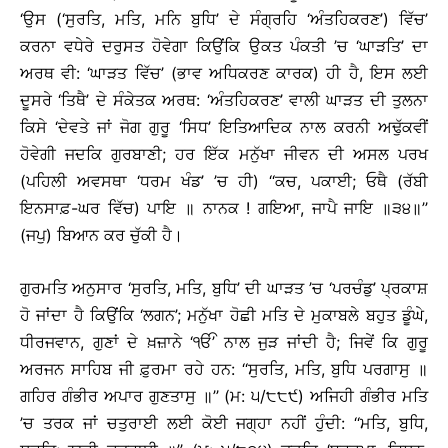
‘ਉਸ (‘ਸੁਰਤਿ, ਮਤਿ, ਮਨਿ ਬੁਧਿ’ ਦੇ ਸੰਗ੍ਰਹਿ ‘ਅੰਤਹਿਕਰਣ’) ਵਿੱਚ’
ਕਰਨਾ ਵਧੇਰੇ ਦਰੁਸਤ ਹੋਵੇਗਾ ਕਿਉਂਕਿ ਉਕਤ ਪੰਕਤੀ ’ਚ ‘ਘਾੜਤਿ’ ਦਾ
ਅਰਥ ਵੀ: ‘ਘਾੜਤ ਵਿੱਚ’ (ਭਾਵ ਅਧਿਕਰਣ ਕਾਰਕ) ਹੀ ਹੈ, ਇਸ ਲਈ
ਦੂਸਰੇ ‘ਤਿਥੈ’ ਦੇ ਸੰਕੇਤਕ ਅਰਥ: ‘ਅੰਤਹਿਕਰਣ’ ਵਾਲੀ ਘਾੜਤ ਦੀ ਤੁਲਨਾ
ਕਿਸੇ ‘ਦੇਵਤੇ ਜਾਂ ਜੋਗ ਗੁਰੂ ‘ਸਿਧ’ ਇਤਿਆਦਿਕ ਨਾਲ ਕਰਨੀ ਅਢੁੱਕਵੀਂ
ਹੋਵੇਗੀ ਜਦਕਿ ਗੁਰਬਾਣੀ; ਹਰ ਇੱਕ ਮਨੁੱਖਾ ਜੀਵਨ ਦੀ ਅਸਲ ਪਰਖ
(ਪਹਿਲੀ ਅਵਸਥਾ ‘ਧਰਮ ਖੰਡ’ ’ਚ ਹੀ) ‘‘ਕਚ, ਪਕਾਈ; ਓਥੈ (ਰੱਬੀ
ਇਨਸਾਫ਼-ਘਰ ਵਿੱਚ) ਪਾਇ ॥ ਨਾਨਕ ! ਗਇਆ, ਜਾਪੈ ਜਾਇ ॥੩੪॥’’
(ਜਪੁ) ਬਿਆਨ ਕਰ ਚੁੱਕੀ ਹੈ।
ਗੁਰਮਤਿ ਅਨੁਸਾਰ ‘ਸੁਰਤਿ, ਮਤਿ, ਬੁਧਿ’ ਦੀ ਘਾੜਤ ’ਚ ‘ਪਰਚੰਡੁ’ ਪ੍ਰਕਾਸ਼
ਹੋ ਜਾਂਦਾ ਹੈ ਕਿਉਂਕਿ ‘ਲਗਨ’; ਮਨੁੱਖਾ ਹੋਛੀ ਮਤਿ ਦੇ ਮੁਕਾਬਲੇ ਬਹੁਤ ਡੂੰਘੇ,
ਧੀਰਜਵਾਨ, ਗੁਣਾਂ ਦੇ ਖ਼ਜ਼ਾਨੇ ‘ੴ’ ਨਾਲ ਜੁੜ ਜਾਂਦੀ ਹੈ; ਜਿਵੇਂ ਕਿ ਗੁਰੂ
ਅਰਜਨ ਸਾਹਿਬ ਜੀ ਫ਼ੁਰਮਾ ਰਹੇ ਹਨ: ‘‘ਸੁਰਤਿ, ਮਤਿ, ਬੁਧਿ ਪਰਗਾਸੁ ॥
ਗਹਿਰ ਗੰਭੀਰ ਅਪਾਰ ਗੁਣਤਾਸੁ ॥’’ (ਮ: ੫/੮੮੯) ਅਜਿਹੀ ਗੰਭੀਰ ਮਤਿ
’ਚ ਤਰਕ ਜਾਂ ਚਤੁਰਾਈ ਲਈ ਕੋਈ ਜਗ੍ਹਾ ਨਹੀਂ ਹੁੰਦੀ: ‘‘ਮਤਿ, ਬੁਧਿ,