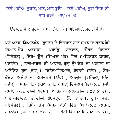
ਤਿਥੈ ਘੜੀਐ; ਸੁਰਤਿ, ਮਤਿ, ਮਨਿ ਬੁਧਿ ॥ ਤਿਥੈ ਘੜੀਐ; ਸੁਰਾ ਸਿਧਾ ਕੀ
ਸੁਧਿ ॥੩੬॥ (ਜਪੁ /ਮ: ੧)
ਉਚਾਰਨ ਸੇਧ: ਸ਼੍ਰਮ, ਕੀਆਂ, ਗੱਲਾਂ, ਕਥੀਆਂ, ਜਾਹਿਂ, ਸੁਰਾਂ, ਸਿੱਧਾਂ।
ਪਦ ਅਰਥ: ਗਿਆਨਖੰਡ– ਕੁਦਰਤ ਦੇ ਵਿਸਥਾਰ ਬਾਰੇ ਸਮਝ ਜਾਂ ਬ੍ਰਹਮੰਡੀ
ਗਿਆਨ-ਬੋਧ ਅਵਸਥਾ।, ਪਰਚੰਡੁ- ਬਲਵਾਨ, ਤੀਬਰ, ਜ਼ੋਰਾਵਰ
(ਵਿਸ਼ੇਸ਼ਣ)।, ਤਿਥੈ- ਉਸ (ਗਿਆਨ ਖੰਡ) ਵਿੱਚ (ਅਧਿਕਰਣ ਕਾਰਕ,
ਪੜਨਾਂਵ)।, ਨਾਦ-ਸ਼ਬਦ ਦੀ ਆਵਾਜ਼, ਗੁਰੂ ਉਪਦੇਸ਼ ਦਾ ਪ੍ਰਭਾਵ ਜਾਂ
ਅਲੌਕਿਕ ਗੂੰਜ (ਨਾਂਵ)।, ਬਿਨੋਦ-ਵਿਸਮਾਦ, ਹੈਰਾਨੀ (ਨਾਂਵ)।, ਕੋਡ-
ਕੌਤਕ, ਅਨੋਖਾ ਜਾਂ ਅਸਚਰਜ (ਨਾਂਵ)।, ਅਨੰਦੁ- ਪ੍ਰਸੰਨਤਾ, ਸ਼ਾਂਤੀ
(ਨਾਂਵ)।, ਸਰਮ ਖੰਡ- (ਗਿਆਨ ਖੰਡ ਪ੍ਰਤਿ) ਵਿਸ਼ਵਾਸ ਪੈਦਾ ਕਰਨਾ (ਜਾਂ)
ਕਮਾਈ ਕਰਨ ਵਾਲੀ ਅਵਸਥਾ, ਆਤਮਕ ਵਿਕਾਸਸ਼ੀਲ ਹਾਲਤ (ਨਾਂਵ)।,
ਬਾਣੀ-ਬਣਾਵਟ, ਤਬਦੀਲੀ (ਇਸਤ੍ਰੀ ਲਿੰਗ ਨਾਂਵ)।, ਰੂਪੁ- ਸੁੰਦਰ
(ਵਿਸ਼ੇਸ਼ਣ)।, ਤਿਥੈ- ਉਸ (ਸਰਮ ਖੰਡ) ਵਿੱਚ (ਅਧਿਕਰਣ ਕਾਰਕ,
ਪੜਨਾਂਵ)।, ਘਾੜਤਿ-ਬਣਾਵਟ ਜਾਂ ਤਬਦੀਲੀ ਵਿੱਚ (ਅਧਿਕਰਣ ਕਾਰਕ)।,