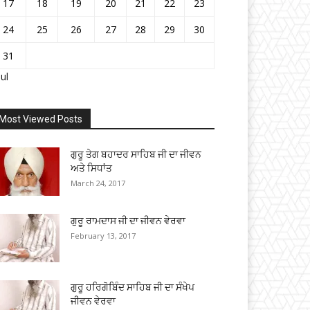
17
18
19
20
21
22
23
24
25
26
27
28
29
30
31
Jul
Most Viewed Posts
ਗੁਰੂ ਤੇਗ ਬਹਾਦਰ ਸਾਹਿਬ ਜੀ ਦਾ ਜੀਵਨ
ਅਤੇ ਸਿਧਾਂਤ
March 24, 2017
ਗੁਰੂ ਰਾਮਦਾਸ ਜੀ ਦਾ ਜੀਵਨ ਵੇਰਵਾ
February 13, 2017
ਗੁਰੂ ਹਰਿਗੋਬਿੰਦ ਸਾਹਿਬ ਜੀ ਦਾ ਸੰਖੇਪ
ਜੀਵਨ ਵੇਰਵਾ