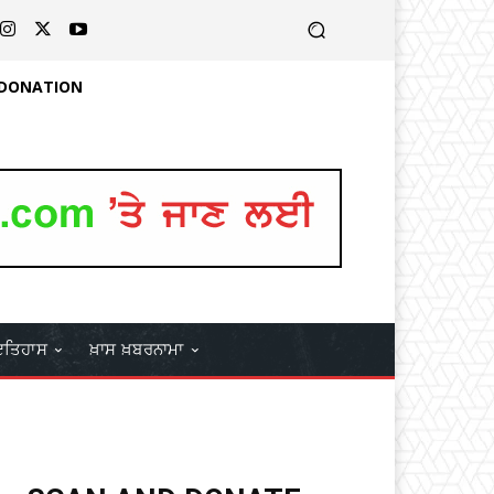
 DONATION
ਤਿਹਾਸ
ਖ਼ਾਸ ਖ਼ਬਰਨਾਮਾ