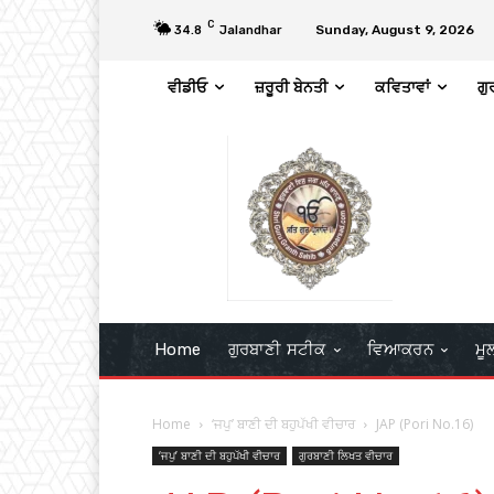
C
Sunday, August 9, 2026
34.8
Jalandhar
ਵੀਡੀਓ
ਜ਼ਰੂਰੀ ਬੇਨਤੀ
ਕਵਿਤਾਵਾਂ
ਗੁ
Home
ਗੁਰਬਾਣੀ ਸਟੀਕ
ਵਿਆਕਰਨ
ਮੂ
Home
‘ਜਪੁ’ ਬਾਣੀ ਦੀ ਬਹੁਪੱਖੀ ਵੀਚਾਰ
JAP (Pori No.16)
‘ਜਪੁ’ ਬਾਣੀ ਦੀ ਬਹੁਪੱਖੀ ਵੀਚਾਰ
ਗੁਰਬਾਣੀ ਲਿਖਤ ਵੀਚਾਰ