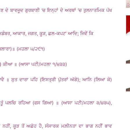
ਹੋਣ ਦੇ ਬਾਵਜੂਦ ਗੁਰਬਾਣੀ ’ਚ ਇਨ੍ਹਾਂ ਦੇ ਅਰਥਾਂ ’ਚ ਤੁਲਨਾਤਮਿਕ ਪੱਖ
ਾ, ਅਡੰਬਰ, ਆਕਾਰ, ਜਗਤ, ਕੂੜ, ਛਲ-ਕਪਟ’ ਆਦਿ; ਜਿਵੇਂ ਕਿ
ਖਿਲਾਰਾ)॥ (ਮਹਲਾ ੫/੨੯੧)
ੰਸਾਰ) ਕੀਆ ॥ (ਆਸਾ ਪਟੀ/ਮਹਲਾ ੧/੪੩੩)
ਵੈ ॥ ਸੁਤ ਦਾਰਾ ਪਹਿ (ਇਸਤ੍ਰੀ ਪੁੱਤਰਾਂ ਅੱਗੇ); ਆਨਿ (ਲਿਆ ਕੇ)
’ਚ) ਤੂੰ ਪਲਚਿ ਰਹਿਆ (ਫਸ ਗਿਆ) ॥ (ਆਸਾ ਪਟੀ/ਮਹਲਾ ੩/੪੩੫),
ਟੀ ਨਹੀਂ, ਕੂੜ ਤੋਂ ਅਛੋਹ ਹੈ, ਸੰਸਾਰਕ ਮਲ਼ੀਨਤਾ ਦਾ ਭਾਗ ਨਹੀਂ ਭਾਵ