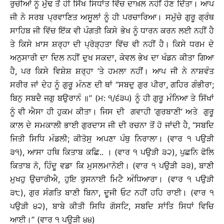
ਰੁਚੀਆਂ ਨੂੰ ਮੁੱਢ ਤੋਂ ਹੀ ਸਿੱਖ ਸਿਧਾਂਤ ਵਿੱਚ ਦਾਖ਼ਲ ਨਹੀਂ ਹੋਣ ਦਿੱਤਾ। ਆਪ
ਜੀ ਨੇ ਸਰਬ ਪ੍ਰਵਾਣਿਤ ਅਸੂਲਾਂ ਨੂੰ ਹੀ ਪਰਚਾਰਿਆ। ਸਮੁੱਚੇ ਗੁਰੂ ਗ੍ਰੰਥ
ਸਾਹਿਬ ਜੀ ਵਿੱਚ ਇੱਕ ਵੀ ਪੰਗਤੀ ਕਿਸੇ ਭੇਖ ਨੂੰ ਧਾਰਨ ਕਰਨ ਲਈ ਨਹੀਂ ਹੈ
ਤੇ ਕਿਸੇ ਖ਼ਾਸ ਸ਼ਰ੍ਹਾ ਦੀ ਪ੍ਰੋੜ੍ਹਤਾ ਵਿੱਚ ਵੀ ਨਹੀਂ ਹੈ। ਕਿਸੇ ਧਰਮ ਦੇ
ਅਨੁਸਾਰੀ ਦਾ ਦਿਲ ਨਹੀਂ ਦੁਖ ਸਕਦਾ, ਕੇਵਲ ਭੇਖ ਦਾ ਖੰਡਨ ਕੀਤਾ ਗਿਆ
ਹੈ, ਪਰ ਕਿਸੇ ਵਿਸ਼ੇਸ਼ ਸ਼ਰ੍ਹਾ ’ਤੇ ਹਮਲਾ ਨਹੀਂ। ਆਪ ਜੀ ਨੇ ਨਾਸ਼ਵੰਤ
ਸਰੀਰ ਜਾਂ ਦੇਹ ਨੂੰ ਗੁਰੂ ਮੰਨਣ ਦੀ ਥਾਂ ‘‘ਸਬਦੁ ਗੁਰ ਪੀਰਾ, ਗਹਿਰ ਗੰਭੀਰਾ;
ਬਿਨੁ ਸਬਦੈ ਜਗੁ ਬਉਰਾਨੰ ॥’’ (ਮ: ੧/੬੩੫) ਨੂੰ ਹੀ ਗੁਰੂ ਮੰਨਿਆ ਤੇ ਸਿੱਖਾਂ
ਨੂੰ ਵੀ ਐਸਾ ਹੀ ਹੁਕਮ ਕੀਤਾ। ਜਿਸ ਦੀ ਗਵਾਹੀ ‘ਗੁਰਬਾਣੀ’ ਅਤੇ ਗੁਰੂ
ਕਾਲ ਦੇ ਸਮਕਾਲੀ ਭਾਈ ਗੁਰਦਾਸ ਜੀ ਦੀ ਰਚਨਾ ਤੋਂ ਹੋ ਜਾਂਦੀ ਹੈ, ‘‘ਸਬਦਿ
ਜਿਤੀ ਸਿਧਿ ਮੰਡਲੀ; ਕੀਤੋਸੁ ਅਪਣਾ ਪੰਥੁ ਨਿਰਾਲਾ। (ਵਾਰ ੧ ਪਉੜੀ
੩੧), ਆਸਾ ਹਥਿ ਕਿਤਾਬ ਕਛਿ.. । (ਵਾਰ ੧ ਪਉੜੀ ੩੨), ਪੁਛਨਿ ਫੋਲਿ
ਕਿਤਾਬ ਨੋ, ਹਿੰਦੂ ਵਡਾ ਕਿ ਮੁਸਲਮਾਨੋਈ। (ਵਾਰ ੧ ਪਉੜੀ ੩੩), ਬਾਣੀ
ਮੁਖਹੁ ਉਚਾਰੀਐ, ਹੁਇ ਰੁਸਨਾਈ ਮਿਟੈ ਅੰਧਿਆਰਾ। (ਵਾਰ ੧ ਪਉੜੀ
੩੮), ਗੁਰ ਸੰਗਤਿ ਬਾਣੀ ਬਿਨਾ, ਦੂਜੀ ਓਟ ਨਹੀਂ ਹਹਿ ਰਾਈ। (ਵਾਰ ੧
ਪਉੜੀ ੪੨), ਬਾਬੇ ਕੀਤੀ ਸਿਧਿ ਗੋਸਟਿ, ਸਬਦਿ ਸਾਂਤਿ ਸਿਧਾਂ ਵਿਚਿ
ਆਈ।’’ (ਵਾਰ ੧ ਪਉੜੀ ੪੪)