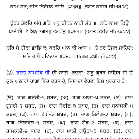
ਕਾਮੁ ਸਭੁ; ਚੀਤੁ ਨਿਰੰਜਨ ਨਾਲਿ ॥੨੧੩॥ (ਭਗਤ ਕਬੀਰ ਜੀ/੧੩੭੬)
ਢੂੰਢਤ ਡੋਲਹਿ ਅੰਧ ਗਤਿ ਅਰੁ ਚੀਨਤ ਨਾਹੀ ਸੰਤ ॥ ਕਹਿ ਨਾਮਾ ਕਿਉ
ਪਾਈਐ ? ਬਿਨੁ ਭਗਤਹੁ ਭਗਵੰਤੁ ॥੨੪੧॥ (ਭਗਤ ਕਬੀਰ ਜੀ/੧੩੭੭)
ਹਰਿ ਸੋ ਹੀਰਾ ਛਾਡਿ ਕੈ; ਕਰਹਿ ਆਨ ਕੀ ਆਸ ॥ ਤੇ ਨਰ ਦੋਜਕ ਜਾਹਿਗੇ;
ਸਤਿ ਭਾਖੈ ਰਵਿਦਾਸ ॥੨੪੨॥ (ਭਗਤ ਕਬੀਰ/੧੩੭੭)
(2).
ਭਗਤ ਨਾਮਦੇਵ ਜੀ
ਦੀ ਬਾਣੀ (ਰਚਨਾ) ਗੁਰੂ ਗ੍ਰੰਥ ਸਾਹਿਬ ਜੀ ਦੇ
ਕੁਲ ਅਠਾਰਾਂ ਰਾਗਾਂ ਵਿੱਚ ਦਰਜ ਹੈ, ਜਿਸ ਦਾ ਵੇਰਵਾ ਇਸ ਪ੍ਰਕਾਰ ਹੈ :
(ੳ). ਰਾਗ ਗਉੜੀ-੧ ਸ਼ਬਦ, (ਅ). ਰਾਗ ਆਸਾ-੫ ਸ਼ਬਦ, (ੲ). ਰਾਗ
ਗੂਜਰੀ-੨ ਸ਼ਬਦ, (ਸ). ਰਾਗ ਸੋਰਠਿ-੩ ਸ਼ਬਦ, (ਹ). ਰਾਗ ਧਨਾਸਰੀ-੫
ਸ਼ਬਦ, (ਕ). ਰਾਗ ਟੋਡੀ-੩ ਸ਼ਬਦ, (ਖ). ਰਾਗ ਤਿਲੰਗ-੨ ਸ਼ਬਦ, (ਗ).
ਰਾਗ ਬਿਲਾਵਲ-੧ ਸ਼ਬਦ, (ਘ). ਰਾਗ ਗੋਡ-੭ ਸ਼ਬਦ, (ਙ). ਰਾਗ
ਰਾਮਕਲੀ-੪ ਸ਼ਬਦ, (ਚ). ਰਾਗ ਮਾਲੀ ਗਉੜਾ-੩ ਸ਼ਬਦ, (ਛ). ਰਾਗ