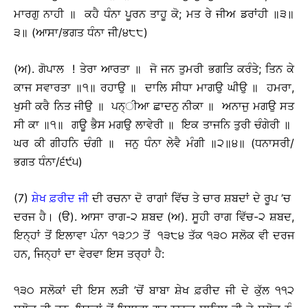
ਮਾਰਗੁ ਨਾਹੀ ॥ ਕਹੈ ਧੰਨਾ ਪੂਰਨ ਤਾਹੂ ਕੋ; ਮਤ ਰੇ ਜੀਅ ਡਰਾਂਹੀ ॥੩॥
੩॥ (ਆਸਾ/ਭਗਤ ਧੰਨਾ ਜੀ/੪੮੮)
(ਅ). ਗੋਪਾਲ ! ਤੇਰਾ ਆਰਤਾ ॥ ਜੋ ਜਨ ਤੁਮਰੀ ਭਗਤਿ ਕਰੰਤੇ; ਤਿਨ ਕੇ
ਕਾਜ ਸਵਾਰਤਾ ॥੧॥ ਰਹਾਉ ॥ ਦਾਲਿ ਸੀਧਾ ਮਾਗਉ ਘੀਉ ॥ ਹਮਰਾ,
ਖੁਸੀ ਕਰੈ ਨਿਤ ਜੀਉ ॥ ਪਨ੍ੀਆ ਛਾਦਨੁ ਨੀਕਾ ॥ ਅਨਾਜੁ ਮਗਉ ਸਤ
ਸੀ ਕਾ ॥੧॥ ਗਊ ਭੈਸ ਮਗਉ ਲਾਵੇਰੀ ॥ ਇਕ ਤਾਜਨਿ ਤੁਰੀ ਚੰਗੇਰੀ ॥
ਘਰ ਕੀ ਗੀਹਨਿ ਚੰਗੀ ॥ ਜਨੁ ਧੰਨਾ ਲੇਵੈ ਮੰਗੀ ॥੨॥੪॥ (ਧਨਾਸਰੀ/
ਭਗਤ ਧੰਨਾ/੬੯੫)
(7)
ਸ਼ੇਖ ਫ਼ਰੀਦ ਜੀ
ਦੀ ਰਚਨਾ ਦੋ ਰਾਗਾਂ ਵਿੱਚ ਤੇ ਚਾਰ ਸ਼ਬਦਾਂ ਦੇ ਰੂਪ ’ਚ
ਦਰਜ ਹੈ। (ੳ). ਆਸਾ ਰਾਗ-੨ ਸ਼ਬਦ (ਅ). ਸੂਹੀ ਰਾਗ ਵਿੱਚ-੨ ਸ਼ਬਦ,
ਇਨ੍ਹਾਂ ਤੋਂ ਇਲਾਵਾ ਪੰਨਾ ੧੩੭੭ ਤੋਂ ੧੩੮੪ ਤੱਕ ੧੩੦ ਸਲੋਕ ਵੀ ਦਰਜ
ਹਨ, ਜਿਨ੍ਹਾਂ ਦਾ ਵੇਰਵਾ ਇਸ ਤਰ੍ਹਾਂ ਹੈ:
੧੩੦ ਸਲੋਕਾਂ ਦੀ ਇਸ ਲੜੀ ’ਚੋਂ ਬਾਬਾ ਸ਼ੇਖ ਫ਼ਰੀਦ ਜੀ ਦੇ ਕੁੱਲ ੧੧੨