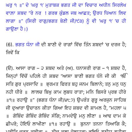
ਘਰੁ ੧ ॥’’ ਦੇ ‘ਘਰੁ ੧’ ਮੁਤਾਬਕ ਭਗਤ ਜੀ ਦਾ ਵਿਚਾਰ ਅਧੀਨ ਸਿਰਲੇਖ
ਵਾਲ਼ਾ ਸ਼ਬਦ ‘‘ਰੇ ਨਰ ! ਗਰਭ ਕੁੰਡਲ ਜਬ ਆਛਤ; ਉਰਧ ਧਿਆਨ ਲਿਵ
ਲਾਗਾ ॥’’ (ਸਿਰੀ ਰਾਗੁ/ਭਗਤ ਬੇਣੀ ਜੀ/੯੩) ਨੂੰ ਵੀ ‘ਘਰੁ ੧’ ’ਚ ਹੀ
ਗਾਉਣਾ ਹੈ।)
(6).
ਭਗਤ ਧੰਨਾ ਜੀ
ਦੀ ਬਾਣੀ ਦੋ ਰਾਗਾਂ ਵਿੱਚ ਤਿੰਨ ਸ਼ਬਦਾਂ ’ਚ ਦਰਜ ਹੈ;
ਜਿਵੇਂ ਕਿ
(ੳ). ਆਸਾ ਰਾਗ – ੨ ਸ਼ਬਦ ਅਤੇ (ਅ). ਧਨਾਸਰੀ ਰਾਗ – ੧ ਸ਼ਬਦ ਹੈ,
ਜਿਨ੍ਹਾਂ ਵਿੱਚੋਂ ਪਹਿਲੇ ਹੀ ਸ਼ਬਦ ‘‘ਆਸਾ ਬਾਣੀ ਭਗਤ ਧੰਨੇ ਜੀ ਕੀ ੴ
ਸਤਿ ਗੁਰ ਪ੍ਰਸਾਦਿ ॥ ਭ੍ਰਮਤ ਫਿਰਤ ਬਹੁ ਜਨਮ ਬਿਲਾਨੇ; ਤਨੁ ਮਨੁ ਧਨੁ
ਨਹੀ ਧੀਰੇ ॥ ਲਾਲਚ ਬਿਖੁ ਕਾਮ ਲੁਬਧ ਰਾਤਾ; ਮਨਿ ਬਿਸਰੇ ਪ੍ਰਭ ਹੀਰੇ
॥੧॥ ਰਹਾਉ ॥’’ (ਭਗਤ ਧੰਨਾ ਜੀ/੪੮੭) ਉਪਰੰਤ ਗੁਰੂ ਅਰਜੁਨ ਸਾਹਿਬ
ਜੀ ਦੁਆਰਾ ਉਚਾਰਨ ਕੀਤਾ ਗਿਆ ਇਹ ਸ਼ਬਦ ਵੀ ਸ਼ਾਮਲ ਹੈ, ‘‘ਮਹਲਾ ੫
॥ ਗੋਬਿੰਦ ਗੋਬਿੰਦ ਗੋਬਿੰਦ ਸੰਗਿ; ਨਾਮਦੇਉ ਮਨੁ ਲੀਣਾ ॥ ਆਢ ਦਾਮ ਕੋ
ਛੀਪਰੋ; ਹੋਇਓ ਲਾਖੀਣਾ ॥੧॥ ਰਹਾਉ ॥ ਬੁਨਨਾ ਤਨਨਾ ਤਿਆਗਿ ਕੈ;
ਪ੍ਰੀਤਿ ਚਰਨ ਕਬੀਰਾ ॥ ਨੀਚ ਕੁਲਾ ਜੋਲਾਹਰਾ; ਭਇਓ ਗੁਨੀਯ ਗਹੀਰਾ