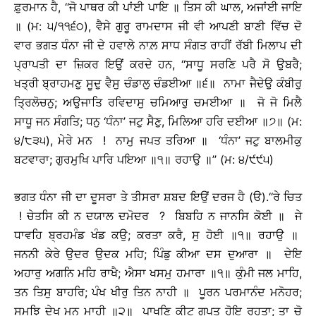
ਫ਼ੁਰਮਾਨ ਹੈ, ‘‘ਜੋ ਪਾਥਰ ਕੀ ਪਾਂਈ ਪਾਇ ॥ ਤਿਸ ਕੀ ਘਾਲ, ਅਜਾਂਈ ਜਾਇ
॥ (ਮ: ੫/੧੧੬੦), ਵੈਸੇ ਗੁਰੂ ਰਾਮਦਾਸ ਜੀ ਵੀ ਆਪਣੀ ਬਾਣੀ ਵਿੱਚ ਦੋ
ਵਾਰ ਭਗਤ ਧੰਨਾ ਜੀ ਦੇ ਹਵਾਲੇ ਨਾਲ਼ ਸਾਧ ਸੰਗਤ ਰਾਹੀਂ ਰੱਬੀ ਮਿਲਾਪ ਦੀ
ਪ੍ਰਾਪਤੀ ਦਾ ਜ਼ਿਕਰ ਇਉਂ ਕਰਦੇ ਹਨ, ‘‘ਸਾਧੂ ਸਰਣਿ ਪਰੈ ਸੋ ਉਬਰੈ;
ਖਤ੍ਰੀ ਬ੍ਰਾਹਮਣੁ ਸੂਦੁ ਵੈਸੁ ਚੰਡਾਲੁ ਚੰਡਈਆ ॥੬॥ ਨਾਮਾ ਜੈਦੇਉ ਕੰਬੀਰੁ
ਤ੍ਰਿਲੋਚਨੁ; ਅਉਜਾਤਿ ਰਵਿਦਾਸੁ ਚਮਿਆਰੁ ਚਮਈਆ ॥ ਜੋ ਜੋ ਮਿਲੈ
ਸਾਧੂ ਜਨ ਸੰਗਤਿ; ਧਨੁ ‘ਧੰਨਾ’ ਜਟੁ ਸੈਣੁ, ਮਿਲਿਆ ਹਰਿ ਦਈਆ ॥੭॥ (ਮ:
੪/੮੩੫), ਮੇਰੇ ਮਨ ! ਨਾਮੁ ਜਪਤ ਤਰਿਆ ॥ ‘ਧੰਨਾ’ ਜਟੁ ਬਾਲਮੀਕੁ
ਬਟਵਾਰਾ; ਗੁਰਮੁਖਿ ਪਾਰਿ ਪਇਆ ॥੧॥ ਰਹਾਉ ॥’’ (ਮ: ੪/੯੯੫)
ਭਗਤ ਧੰਨਾ ਜੀ ਦਾ ਦੂਸਰਾ ਤੇ ਤੀਸਰਾ ਸ਼ਬਦ ਇਉਂ ਦਰਜ ਹੈ (ੳ).‘‘ਰੇ ਚਿਤ
! ਚੇਤਸਿ ਕੀ ਨ ਦਯਾਲ ਦਮੋਦਰ ? ਬਿਬਹਿ ਨ ਜਾਨਸਿ ਕੋਈ ॥ ਜੇ
ਧਾਵਹਿ ਬ੍ਰਹਮੰਡ ਖੰਡ ਕਉ; ਕਰਤਾ ਕਰੈ, ਸੁ ਹੋਈ ॥੧॥ ਰਹਾਉ ॥
ਜਨਨੀ ਕੇਰੇ ਉਦਰ ਉਦਕ ਮਹਿ; ਪਿੰਡੁ ਕੀਆ ਦਸ ਦੁਆਰਾ ॥ ਦੇਇ
ਅਹਾਰੁ ਅਗਨਿ ਮਹਿ ਰਾਖੈ; ਐਸਾ ਖਸਮੁ ਹਮਾਰਾ ॥੧॥ ਕੁੰਮੀ ਜਲ ਮਾਹਿ,
ਤਨ ਤਿਸੁ ਬਾਹਰਿ; ਪੰਖ ਖੀਰੁ ਤਿਨ ਨਾਹੀ ॥ ਪੂਰਨ ਪਰਮਾਨੰਦ ਮਨੋਹਰ;
ਸਮਝਿ ਦੇਖੁ ਮਨ ਮਾਹੀ ॥੨॥ ਪਾਖਣਿ ਕੀਟੁ ਗੁਪਤੁ ਹੋਇ ਰਹਤਾ; ਤਾ ਚੋ