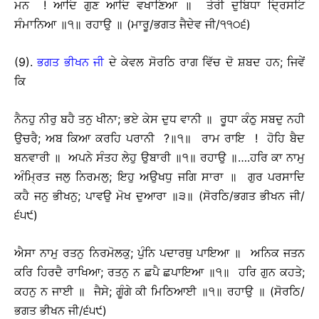
ਮਨ ! ਆਦਿ ਗੁਣ ਆਦਿ ਵਖਾਣਿਆ ॥ ਤੇਰੀ ਦੁਬਿਧਾ ਦ੍ਰਿਸਟਿ
ਸੰਮਾਨਿਆ ॥੧॥ ਰਹਾਉ ॥ (ਮਾਰੂ/ਭਗਤ ਜੈਦੇਵ ਜੀ/੧੧੦੬)
(9).
ਭਗਤ ਭੀਖਨ ਜੀ
ਦੇ ਕੇਵਲ ਸੋਰਠਿ ਰਾਗ ਵਿੱਚ ਦੋ ਸ਼ਬਦ ਹਨ; ਜਿਵੇਂ
ਕਿ
ਨੈਨਹੁ ਨੀਰੁ ਬਹੈ ਤਨੁ ਖੀਨਾ; ਭਏ ਕੇਸ ਦੁਧ ਵਾਨੀ ॥ ਰੂਧਾ ਕੰਠੁ ਸਬਦੁ ਨਹੀ
ਉਚਰੈ; ਅਬ ਕਿਆ ਕਰਹਿ ਪਰਾਨੀ ?॥੧॥ ਰਾਮ ਰਾਇ ! ਹੋਹਿ ਬੈਦ
ਬਨਵਾਰੀ ॥ ਅਪਨੇ ਸੰਤਹ ਲੇਹੁ ਉਬਾਰੀ ॥੧॥ ਰਹਾਉ ॥….ਹਰਿ ਕਾ ਨਾਮੁ
ਅੰਮ੍ਰਿਤ ਜਲੁ ਨਿਰਮਲੁ; ਇਹੁ ਅਉਖਧੁ ਜਗਿ ਸਾਰਾ ॥ ਗੁਰ ਪਰਸਾਦਿ
ਕਹੈ ਜਨੁ ਭੀਖਨੁ; ਪਾਵਉ ਮੋਖ ਦੁਆਰਾ ॥੩॥ (ਸੋਰਠਿ/ਭਗਤ ਭੀਖਨ ਜੀ/
੬੫੯)
ਐਸਾ ਨਾਮੁ ਰਤਨੁ ਨਿਰਮੋਲਕੁ; ਪੁੰਨਿ ਪਦਾਰਥੁ ਪਾਇਆ ॥ ਅਨਿਕ ਜਤਨ
ਕਰਿ ਹਿਰਦੈ ਰਾਖਿਆ; ਰਤਨੁ ਨ ਛਪੈ ਛਪਾਇਆ ॥੧॥ ਹਰਿ ਗੁਨ ਕਹਤੇ;
ਕਹਨੁ ਨ ਜਾਈ ॥ ਜੈਸੇ; ਗੂੰਗੇ ਕੀ ਮਿਠਿਆਈ ॥੧॥ ਰਹਾਉ ॥ (ਸੋਰਠਿ/
ਭਗਤ ਭੀਖਨ ਜੀ/੬੫੯)