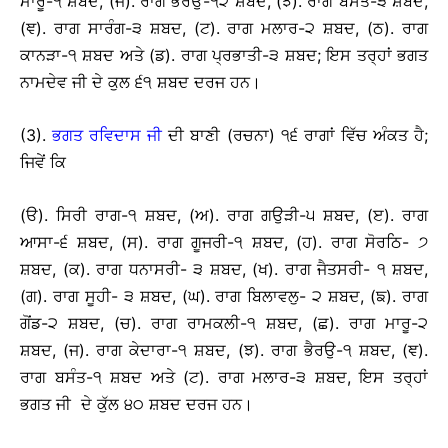
ਮਾਰੂ-੧ ਸ਼ਬਦ, (ਜ). ਰਾਗ ਭੈਰਉ-੧੨ ਸ਼ਬਦ, (ਝ). ਰਾਗ ਬਸੰਤ-੩ ਸ਼ਬਦ,
(ਞ). ਰਾਗ ਸਾਰੰਗ-੩ ਸ਼ਬਦ, (ਟ). ਰਾਗ ਮਲਾਰ-੨ ਸ਼ਬਦ, (ਠ). ਰਾਗ
ਕਾਨੜਾ-੧ ਸ਼ਬਦ ਅਤੇ (ਡ). ਰਾਗ ਪ੍ਰਭਾਤੀ-੩ ਸ਼ਬਦ; ਇਸ ਤਰ੍ਹਾਂ ਭਗਤ
ਨਾਮਦੇਵ ਜੀ ਦੇ ਕੁਲ ੬੧ ਸ਼ਬਦ ਦਰਜ ਹਨ।
(3).
ਭਗਤ ਰਵਿਦਾਸ ਜੀ
ਦੀ ਬਾਣੀ (ਰਚਨਾ) ੧੬ ਰਾਗਾਂ ਵਿੱਚ ਅੰਕਤ ਹੈ;
ਜਿਵੇਂ ਕਿ
(ੳ). ਸਿਰੀ ਰਾਗ-੧ ਸ਼ਬਦ, (ਅ). ਰਾਗ ਗਉੜੀ-੫ ਸ਼ਬਦ, (ੲ). ਰਾਗ
ਆਸਾ-੬ ਸ਼ਬਦ, (ਸ). ਰਾਗ ਗੂਜਰੀ-੧ ਸ਼ਬਦ, (ਹ). ਰਾਗ ਸੋਰਠਿ- ੭
ਸ਼ਬਦ, (ਕ). ਰਾਗ ਧਨਾਸਰੀ- ੩ ਸ਼ਬਦ, (ਖ). ਰਾਗ ਜੈਤਸਰੀ- ੧ ਸ਼ਬਦ,
(ਗ). ਰਾਗ ਸੂਹੀ- ੩ ਸ਼ਬਦ, (ਘ). ਰਾਗ ਬਿਲਾਵਲੁ- ੨ ਸ਼ਬਦ, (ਙ). ਰਾਗ
ਗੋਂਡ-੨ ਸ਼ਬਦ, (ਚ). ਰਾਗ ਰਾਮਕਲੀ-੧ ਸ਼ਬਦ, (ਛ). ਰਾਗ ਮਾਰੂ-੨
ਸ਼ਬਦ, (ਜ). ਰਾਗ ਕੇਦਾਰਾ-੧ ਸ਼ਬਦ, (ਝ). ਰਾਗ ਭੈਰਉ-੧ ਸ਼ਬਦ, (ਞ).
ਰਾਗ ਬਸੰਤ-੧ ਸ਼ਬਦ ਅਤੇ (ਟ). ਰਾਗ ਮਲਾਰ-੩ ਸ਼ਬਦ, ਇਸ ਤਰ੍ਹਾਂ
ਭਗਤ ਜੀ ਦੇ ਕੁੱਲ ੪੦ ਸ਼ਬਦ ਦਰਜ ਹਨ।