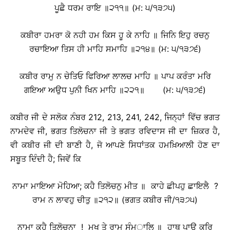
ਪੂਛੈ ਧਰਮ ਰਾਇ ॥੨੧੧॥ (ਮ: ੫/੧੩੭੫)
ਕਬੀਰਾ ਹਮਰਾ ਕੋ ਨਹੀ ਹਮ ਕਿਸ ਹੂ ਕੇ ਨਾਹਿ ॥ ਜਿਨਿ ਇਹੁ ਰਚਨੁ
ਰਚਾਇਆ ਤਿਸ ਹੀ ਮਾਹਿ ਸਮਾਹਿ ॥੨੧੪॥ (ਮ: ੫/੧੩੭੬)
ਕਬੀਰ ਰਾਮੁ ਨ ਚੇਤਿਓ ਫਿਰਿਆ ਲਾਲਚ ਮਾਹਿ ॥ ਪਾਪ ਕਰੰਤਾ ਮਰਿ
ਗਇਆ ਅਉਧ ਪੁਨੀ ਖਿਨ ਮਾਹਿ ॥੨੨੧॥ (ਮ: ੫/੧੩੭੬)
ਕਬੀਰ ਜੀ ਦੇ ਸਲੋਕ ਨੰਬਰ 212, 213, 241, 242, ਜਿਨ੍ਹਾਂ ਵਿੱਚ ਭਗਤ
ਨਾਮਦੇਵ ਜੀ, ਭਗਤ ਤਿਲੋਚਨਾ ਜੀ ਤੇ ਭਗਤ ਰਵਿਦਾਸ ਜੀ ਦਾ ਜ਼ਿਕਰ ਹੈ,
ਵੀ ਕਬੀਰ ਜੀ ਦੀ ਬਾਣੀ ਹੈ, ਜੋ ਆਪਣੇ ਸਿਧਾਂਤਕ ਹਮਖ਼ਿਆਲੀ ਹੋਣ ਦਾ
ਸਬੂਤ ਦਿੰਦੀ ਹੈ; ਜਿਵੇਂ ਕਿ
ਨਾਮਾ ਮਾਇਆ ਮੋਹਿਆ; ਕਹੈ ਤਿਲੋਚਨੁ ਮੀਤ ॥ ਕਾਹੇ ਛੀਪਹੁ ਛਾਇਲੈ ?
ਰਾਮ ਨ ਲਾਵਹੁ ਚੀਤੁ ॥੨੧੨॥ (ਭਗਤ ਕਬੀਰ ਜੀ/੧੩੭੫)
ਨਾਮਾ ਕਹੈ ਤਿਲੋਚਨਾ ! ਮੁਖ ਤੇ ਰਾਮੁ ਸੰਮ੍ਾਲਿ ॥ ਹਾਥ ਪਾਉ ਕਰਿ