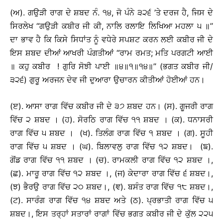
(ਅ). ਗਉੜੀ ਰਾਗ ਦੇ ਸ਼ਬਦ ਨੰ. ੧੪, ਜੋ ਪੰਨੇ ੩੨੬ ’ਤੇ ਦਰਜ ਹੈ, ਜਿਸ ਦੇ
ਸਿਰਲੇਖ ‘‘ਗਉੜੀ ਕਬੀਰ ਜੀ ਕੀ, ਨਾਲਿ ਰਲਾਇ ਲਿਖਿਆ ਮਹਲਾ ੫ ॥’’
ਦਾ ਭਾਵ ਹੈ ਕਿ ਕਿਸੇ ਸਿਧਾਂਤ ਨੂੰ ਵਧੇਰੇ ਸਪਸ਼ਟ ਕਰਨ ਲਈ ਕਬੀਰ ਜੀ ਦੇ
ਇਸ ਸ਼ਬਦ ਦੀਆਂ ਆਖਰੀ ਪੰਗਤੀਆਂ ‘‘ਰਾਮ ਰਮਤ; ਮਤਿ ਪਰਗਟੀ ਆਈ
॥ ਕਹੁ ਕਬੀਰ ! ਗੁਰਿ ਸੋਝੀ ਪਾਈ ॥੪॥੧॥੧੪॥’’ (ਭਗਤ ਕਬੀਰ ਜੀ/
੩੨੬) ਗੁਰੂ ਅਰਜਨ ਦੇਵ ਜੀ ਦੁਆਰਾ ਉਚਾਰਨ ਕੀਤੀਆਂ ਹੋਈਆਂ ਹਨ।
(ੲ). ਆਸਾ ਰਾਗ ਵਿੱਚ ਕਬੀਰ ਜੀ ਦੇ ੩੭ ਸ਼ਬਦ ਹਨ। (ਸ). ਗੂਜਰੀ ਰਾਗ
ਵਿੱਚ ੨ ਸ਼ਬਦ । (ਹ). ਸੋਰਠਿ ਰਾਗ ਵਿੱਚ ੧੧ ਸ਼ਬਦ । (ਕ). ਧਨਾਸਰੀ
ਰਾਗ ਵਿੱਚ ੫ ਸ਼ਬਦ । (ਖ). ਤਿਲੰਗ ਰਾਗ ਵਿੱਚ ੧ ਸ਼ਬਦ । (ਗ). ਸੂਹੀ
ਰਾਗ ਵਿੱਚ ੫ ਸ਼ਬਦ । (ਘ). ਬਿਲਾਵਲੁ ਰਾਗ ਵਿੱਚ ੧੨ ਸ਼ਬਦ। (ਙ).
ਗੋਂਡ ਰਾਗ ਵਿੱਚ ੧੧ ਸ਼ਬਦ । (ਚ). ਰਾਮਕਲੀ ਰਾਗ ਵਿੱਚ ੧੨ ਸ਼ਬਦ ।,
(ਛ). ਮਾਰੂ ਰਾਗ ਵਿੱਚ ੧੨ ਸ਼ਬਦ ।, (ਜ) ਕੇਦਾਰਾ ਰਾਗ ਵਿੱਚ ੬ ਸ਼ਬਦ।,
(ਝ) ਭੈਰਉ ਰਾਗ ਵਿੱਚ ੨੦ ਸ਼ਬਦ।, (ਞ). ਬਸੰਤ ਰਾਗ ਵਿੱਚ ੧੮ ਸ਼ਬਦ।,
(ਟ). ਸਾਰੰਗ ਰਾਗ ਵਿੱਚ ੧੪ ਸ਼ਬਦ ਅਤੇ (ਠ). ਪ੍ਰਭਾਤੀ ਰਾਗ ਵਿੱਚ ੫
ਸ਼ਬਦ।, ਇਸ ਤਰ੍ਹਾਂ ਸਤਾਰਾਂ ਰਾਗਾਂ ਵਿੱਚ ਭਗਤ ਕਬੀਰ ਜੀ ਦੇ ਕੁੱਲ ੨੨੫