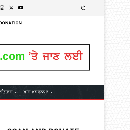
 DONATION
ਤਿਹਾਸ
ਖ਼ਾਸ ਖ਼ਬਰਨਾਮਾ