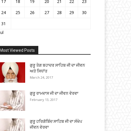
17
18
19
20
21
22
23
24
25
26
27
28
29
30
31
Jul
Most Viewed Posts
ਗੁਰੂ ਤੇਗ ਬਹਾਦਰ ਸਾਹਿਬ ਜੀ ਦਾ ਜੀਵਨ
ਅਤੇ ਸਿਧਾਂਤ
March 24, 2017
ਗੁਰੂ ਰਾਮਦਾਸ ਜੀ ਦਾ ਜੀਵਨ ਵੇਰਵਾ
February 13, 2017
ਗੁਰੂ ਹਰਿਗੋਬਿੰਦ ਸਾਹਿਬ ਜੀ ਦਾ ਸੰਖੇਪ
ਜੀਵਨ ਵੇਰਵਾ