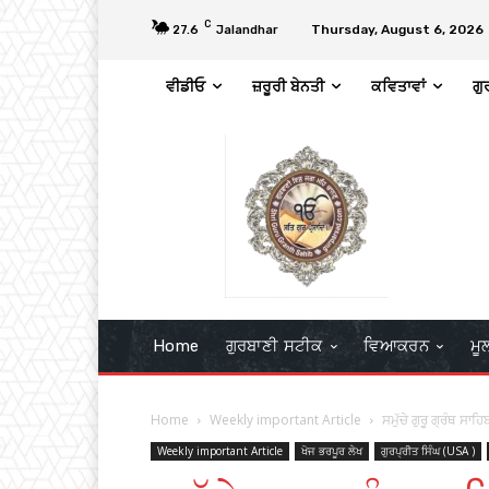
C
Thursday, August 6, 2026
27.6
Jalandhar
ਵੀਡੀਓ
ਜ਼ਰੂਰੀ ਬੇਨਤੀ
ਕਵਿਤਾਵਾਂ
ਗੁ
Home
ਗੁਰਬਾਣੀ ਸਟੀਕ
ਵਿਆਕਰਨ
ਮੂ
Home
Weekly important Article
ਸਮੁੱਚੇ ਗੁਰੂ ਗ੍ਰੰਥ ਸਾ
Weekly important Article
ਖੋਜ ਭਰਪੂਰ ਲੇਖ
ਗੁਰਪ੍ਰੀਤ ਸਿੰਘ (USA )