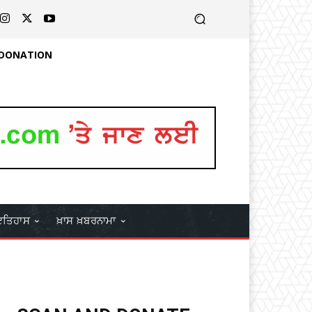
 DONATION
ਤਿਹਾਸ
ਖ਼ਾਸ ਖ਼ਬਰਨਾਮਾ