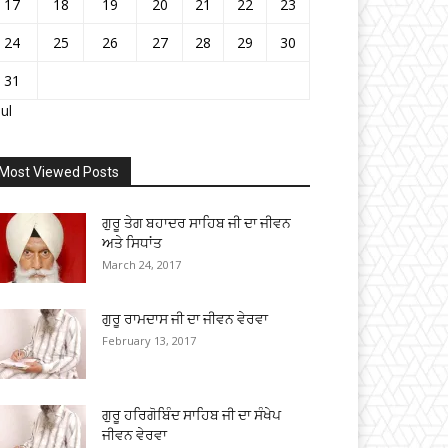
17
18
19
20
21
22
23
24
25
26
27
28
29
30
31
Jul
Most Viewed Posts
ਗੁਰੂ ਤੇਗ ਬਹਾਦਰ ਸਾਹਿਬ ਜੀ ਦਾ ਜੀਵਨ
ਅਤੇ ਸਿਧਾਂਤ
March 24, 2017
ਗੁਰੂ ਰਾਮਦਾਸ ਜੀ ਦਾ ਜੀਵਨ ਵੇਰਵਾ
February 13, 2017
ਗੁਰੂ ਹਰਿਗੋਬਿੰਦ ਸਾਹਿਬ ਜੀ ਦਾ ਸੰਖੇਪ
ਜੀਵਨ ਵੇਰਵਾ