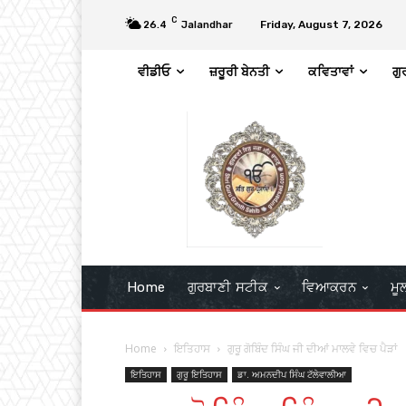
C
Friday, August 7, 2026
26.4
Jalandhar
ਵੀਡੀਓ
ਜ਼ਰੂਰੀ ਬੇਨਤੀ
ਕਵਿਤਾਵਾਂ
ਗੁ
Home
ਗੁਰਬਾਣੀ ਸਟੀਕ
ਵਿਆਕਰਨ
ਮੂ
Home
ਇਤਿਹਾਸ
ਗੁਰੂ ਗੋਬਿੰਦ ਸਿੰਘ ਜੀ ਦੀਆਂ ਮਾਲਵੇ ਵਿਚ ਪੈੜਾਂ
ਇਤਿਹਾਸ
ਗੁਰੂ ਇਤਿਹਾਸ
ਡਾ. ਅਮਨਦੀਪ ਸਿੰਘ ਟੱਲੇਵਾਲੀਆ