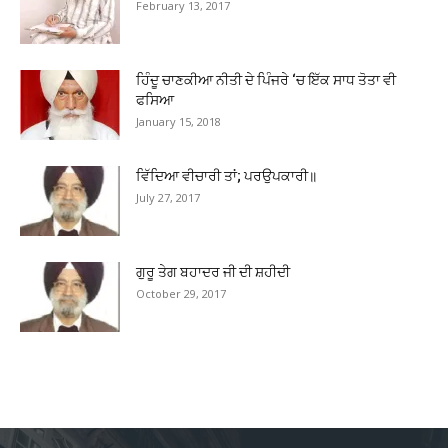
February 13, 2017
ਹਿੰਦੂ ਚਾਣਕੀਆ ਨੀਤੀ ਦੇ ਪਿੰਜਰੇ ‘ਚ ਇੱਕ ਸਾਧ ਤੋਤਾ ਵੀ
ਫਸਿਆ
January 15, 2018
ਵਿੱਦਿਆ ਵੀਚਾਰੀ ਤਾਂ; ਪਰਉਪਕਾਰੀ॥
July 27, 2017
ਗੁਰੂ ਤੇਗ ਬਹਾਦਰ ਜੀ ਦੀ ਸ਼ਹੀਦੀ
October 29, 2017