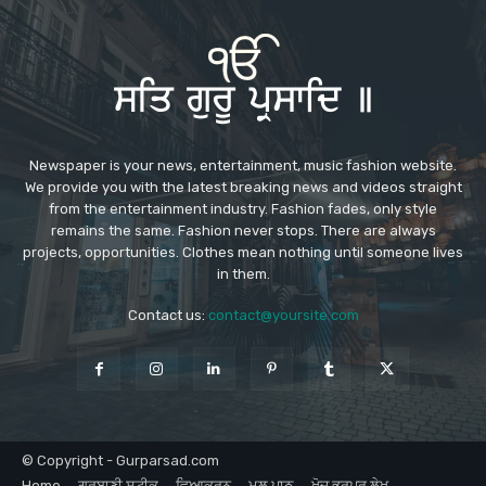
Newspaper is your news, entertainment, music fashion website.
We provide you with the latest breaking news and videos straight
from the entertainment industry. Fashion fades, only style
remains the same. Fashion never stops. There are always
projects, opportunities. Clothes mean nothing until someone lives
in them.
Contact us:
contact@yoursite.com
© Copyright - Gurparsad.com
Home
ਗੁਰਬਾਣੀ ਸਟੀਕ
ਵਿਆਕਰਨ
ਮੂਲ ਪਾਠ
ਖੋਜ ਭਰਪੂਰ ਲੇਖ