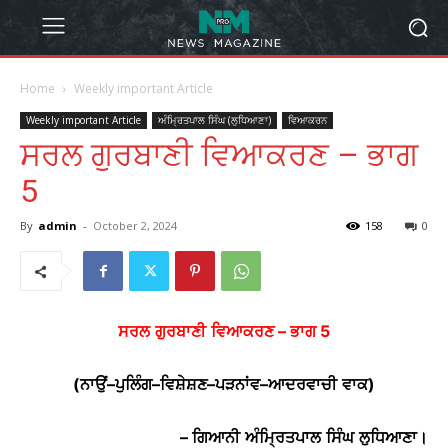
Home
Weekly important Article
Weekly important Article
ਅੰਮ੍ਰਿਤਪਾਲ ਸਿੰਘ (ਲੁਧਿਆਣਾ)
ਵਿਆਕਰਨ
ਸਰਲ ਗੁਰਬਾਣੀ ਵਿਆਕਰਣ – ਭਾਗ
5
By
admin
-
October 2, 2024
158
0
ਸਰਲ
ਗੁਰਬਾਣੀ
ਵਿਆਕਰਣ
–
ਭਾਗ
5
(
ਨਾਉਂ
–
ਪੁਲਿੰਗ
–
ਵਿਸ਼ੇਸ਼ਣ
–
ਪੜਨਾਂਵ
–
ਆਦਰਵਾਚੀ
ਵਾਕ
)
–
ਗਿਆਨੀ
ਅੰਮ੍ਰਿਤਪਾਲ
ਸਿੰਘ
ਲੁਧਿਆਣਾ
।