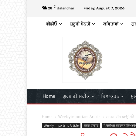
C
Friday, August 7, 2026
28
Jalandhar
ਵੀਡੀਓ
ਜ਼ਰੂਰੀ ਬੇਨਤੀ
ਕਵਿਤਾਵਾਂ
ਗੁ
Home
ਗੁਰਬਾਣੀ ਸਟੀਕ
ਵਿਆਕਰਨ
ਮੂ
Home
Weekly important Article
ਸਾਜਨਾ ਸੰਤ ਆਉ ਮੇਰੈ 
Weekly important Article
ਸ਼ਬਦ ਵੀਚਾਰ
ਪ੍ਰਿਸੀਪਲ ਹਰਭਜਨ ਸਿੰਘ (ਰੋ