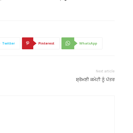
Twitter
Pinterest
WhatsApp
Next article
ਸ਼੍ਰੋਮਣੀ ਕਮੇਟੀ ਨੂੰ ਪੱਤਰ