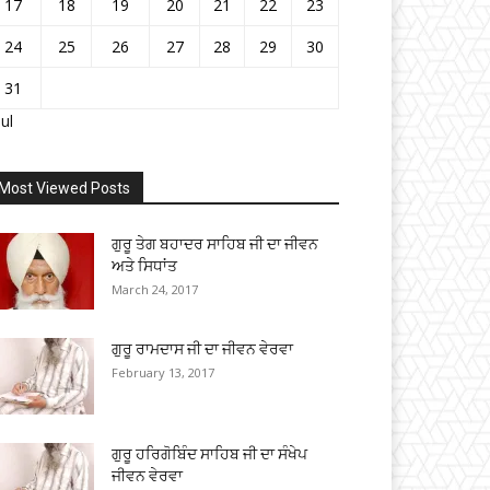
17
18
19
20
21
22
23
24
25
26
27
28
29
30
31
Jul
Most Viewed Posts
ਗੁਰੂ ਤੇਗ ਬਹਾਦਰ ਸਾਹਿਬ ਜੀ ਦਾ ਜੀਵਨ
ਅਤੇ ਸਿਧਾਂਤ
March 24, 2017
ਗੁਰੂ ਰਾਮਦਾਸ ਜੀ ਦਾ ਜੀਵਨ ਵੇਰਵਾ
February 13, 2017
ਗੁਰੂ ਹਰਿਗੋਬਿੰਦ ਸਾਹਿਬ ਜੀ ਦਾ ਸੰਖੇਪ
ਜੀਵਨ ਵੇਰਵਾ