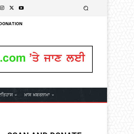
 DONATION
ਤਿਹਾਸ
ਖ਼ਾਸ ਖ਼ਬਰਨਾਮਾ