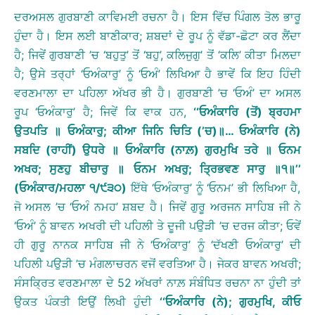
ਦਰਅਸਲ ਗੁਰਬਾਣੀ ਕਾਵਿਮਈ ਰਚਨਾ ਹੈ। ਇਸ ਵਿੱਚ ਪਿੰਗਲ ਤੋਲ ਭਾਰੂ
ਹੁੰਦਾ ਹੈ। ਇਸ ਲਈ ਬਾਣੀਕਾਰ; ਸ਼ਬਦਾਂ ਦੇ ਰੂਪ ਨੂੰ ਵੱਡਾ-ਛੋਟਾ ਕਰ ਲੈਂਦਾ
ਹੈ; ਜਿਵੇਂ ਗੁਰਬਾਣੀ ’ਚ ‘ਬਹੁਤੁ’ ਤੋਂ ‘ਬਹੁ’, ਕਲਿਜੁਗੁ’ ਤੋਂ ‘ਕਲਿ’ ਕੀਤਾ ਮਿਲਦਾ
ਹੈ; ਉਸੇ ਤਰ੍ਹਾਂ ‘ਓਅੰਕਾਰੁ’ ਨੂੰ ‘ਓਅੰ’ ਲਿਖਿਆ ਹੈ ਭਾਵੇਂ ਕਿ ਇਹ ਹਿੰਦੀ
ਵਰਣਮਾਲਾ ਦਾ ਪਹਿਲਾ ਅੱਖਰ ਭੀ ਹੈ। ਗੁਰਬਾਣੀ ’ਚ ‘ਓਅੰ’ ਦਾ ਅਸਲ
ਰੂਪ ‘ਓਅੰਕਾਰੁ’ ਹੈ; ਜਿਵੇਂ ਕਿ ਵਾਕ ਹਨ,
‘‘
ਓਅੰਕਾਰਿ
(
ਤੋਂ
)
ਬ੍ਰਹਮਾ
ਉਤਪਤਿ
॥
ਓਅੰਕਾਰੁ
;
ਕੀਆ
ਜਿਨਿ
ਚਿਤਿ
(
’
ਚ
)
॥
…
ਓਅੰਕਾਰਿ
(
ਨੇ
)
ਸਬਦਿ
(
ਰਾਹੀਂ
)
ਉਧਰੇ
॥
ਓਅੰਕਾਰਿ
(
ਨਾਲ਼
)
ਗੁਰਮੁਖਿ
ਤਰੇ
॥
ਓਨਮ
ਅਖਰ
;
ਸੁਣਹੁ
ਬੀਚਾਰੁ
॥
ਓਨਮ
ਅਖਰੁ
;
ਤ੍ਰਿਭਵਣ
ਸਾਰੁ
॥
੧
॥
’’
(
ਓਅੰਕਾਰ
/
ਮਹਲਾ
੧
/
੯੩੦
)
ਇੱਥੇ ‘ਓਅੰਕਾਰੁ’ ਨੂੰ ‘ਓਨਮ’ ਭੀ ਲਿਖਿਆ ਹੈ,
ਜੋ ਅਸਲ ’ਚ ‘ਓਅੰ ਨਮਹ’ ਸ਼ਬਦ ਹੈ। ਜਿਵੇਂ ਗੁਰੂ ਅਰਜਨ ਸਾਹਿਬ ਜੀ ਨੇ
‘ਓਅੰ’ ਨੂੰ ਬਾਵਨ ਅਖਰੀ ਦੀ ਪਹਿਲੀ ਤੇ ਦੂਜੀ ਪਉੜੀ ’ਚ ਦਰਜ ਕੀਤਾ; ਓਵੇਂ
ਹੀ ਗੁਰੂ ਨਾਨਕ ਸਾਹਿਬ ਜੀ ਨੇ ‘ਓਅੰਕਾਰੁ’ ਨੂੰ ‘ਦੱਖਣੀ ਓਅੰਕਾਰੁ’ ਦੀ
ਪਹਿਲੀ ਪਉੜੀ ’ਚ ਮੰਗਲਾਚਰਨ ਵਜੋਂ ਵਰਤਿਆ ਹੈ। ਜੇਕਰ ਬਾਵਨ ਅਖਰੀ;
ਸੰਸਕ੍ਰਿਤ ਵਰਣਮਾਲਾ ਦੇ 52 ਅੱਖਰਾਂ ਨਾਲ਼ ਸੰਬੰਧਿਤ ਰਚਨਾ ਨਾ ਹੁੰਦੀ ਤਾਂ
ਉਕਤ ਪੰਕਤੀ ਇਉਂ ਲਿਖੀ ਹੁੰਦੀ
‘‘
ਓਅੰਕਾਰਿ
(
ਨੇ
);
ਗੁਰਮੁਖਿ
,
ਕੀਓ