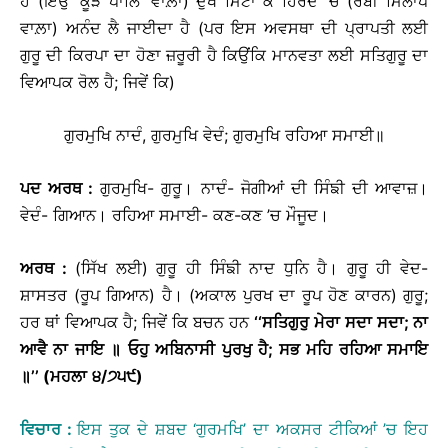
ਹੈ (ਇਉਂ ‘ਕੂੜੈ ਪਾਲਿ’ ਵਾਲ਼ਾ) ਦੁੱਖ ਮਿਟਾ ਕੇ ਹਿਰਦੇ ’ਚ (ਰੱਬੀ ਮਿਲਾਪ
ਵਾਲ਼ਾ) ਅਨੰਦ ਲੈ ਜਾਈਦਾ ਹੈ (ਪਰ ਇਸ ਅਵਸਥਾ ਦੀ ਪ੍ਰਾਪਤੀ ਲਈ
ਗੁਰੂ ਦੀ ਕਿਰਪਾ ਦਾ ਹੋਣਾ ਜ਼ਰੂਰੀ ਹੈ ਕਿਉਂਕਿ ਮਾਨਵਤਾ ਲਈ ਸਤਿਗੁਰੂ ਦਾ
ਵਿਆਪਕ ਰੋਲ ਹੈ; ਜਿਵੇਂ ਕਿ)
ਗੁਰਮੁਖਿ ਨਾਦੰ, ਗੁਰਮੁਖਿ ਵੇਦੰ; ਗੁਰਮੁਖਿ ਰਹਿਆ ਸਮਾਈ॥
ਪਦ
ਅਰਥ
:
ਗੁਰਮੁਖਿ- ਗੁਰੂ। ਨਾਦੰ- ਜੋਗੀਆਂ ਦੀ ਸਿੰਙੀ ਦੀ ਆਵਾਜ਼।
ਵੇਦੰ- ਗਿਆਨ। ਰਹਿਆ ਸਮਾਈ- ਕਣ-ਕਣ ’ਚ ਮੌਜੂਦ।
ਅਰਥ
:
(ਸਿੱਖ ਲਈ) ਗੁਰੂ ਹੀ ਸਿੰਙੀ ਨਾਦ ਧੁਨਿ ਹੈ। ਗੁਰੂ ਹੀ ਵੇਦ-
ਸ਼ਾਸਤਰ (ਰੂਪ ਗਿਆਨ) ਹੈ। (ਅਕਾਲ ਪੁਰਖ ਦਾ ਰੂਪ ਹੋਣ ਕਾਰਨ) ਗੁਰੂ;
ਹਰ ਥਾਂ ਵਿਆਪਕ ਹੈ; ਜਿਵੇਂ ਕਿ ਬਚਨ ਹਨ
‘‘
ਸਤਿਗੁਰੁ
ਮੇਰਾ
ਸਦਾ
ਸਦਾ
;
ਨਾ
ਆਵੈ
ਨਾ
ਜਾਇ
॥
ਓਹੁ
ਅਬਿਨਾਸੀ
ਪੁਰਖੁ
ਹੈ
;
ਸਭ
ਮਹਿ
ਰਹਿਆ
ਸਮਾਇ
॥
’’
(
ਮਹਲਾ
੪
/
੭੫੯
)
ਵਿਚਾਰ
:
ਇਸ ਤੁਕ ਦੇ ਸ਼ਬਦ ‘ਗੁਰਮਖਿ’ ਦਾ ਅਕਸਰ ਟੀਕਿਆਂ ’ਚ ਇਹ