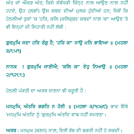
ਅੰਤ ਜਾਂ ਔਂਕੜ ਅੰਤ; ਕਿਸੇ ਸੰਬੰਧਕੀ ਚਿੰਨ੍ਹ ਨਾਲ਼ ਆਉਣ ਨਾਲ਼ ਨਹੀਂ
ਹਟਦੇ, ਉਹ (ਲਗਾਂ) ਉਸ ਸ਼ਬਦ ਦੀਆਂ ਮੁਲਕ ਹੁੰਦੀਆਂ ਹਨ; ਜਿਵੇਂ ਕਿ
ਹੇਠਲੀਆਂ ਤੁਕਾਂ ’ਚ ‘ਹਰਿ, ਕਲਿ (ਕਲਿਜੁਗ)’ ਸ਼ਬਦਾਂ ਨਾਲ਼ ‘ਕਾ’ ਆਉਣ ’ਤੇ
ਭੀ ਇਨ੍ਹਾਂ ਦੀ ਸਿਹਾਰੀ ਨਹੀਂ ਲੱਥੀ :
ਗੁਰਮੁਖਿ
ਸਦਾ
ਹਰਿ
ਰੰਗੁ
ਹੈ
;
‘
ਹਰਿ
ਕਾ
’
ਨਾਉ
ਮਨਿ
ਭਾਇਆ
॥
(
ਮਹਲਾ
੩
/
੮੫੧
)
ਨਾਨਕ
!
ਗੁਰਮੁਖਿ
ਜਾਣੀਐ
;
‘
ਕਲਿ
ਕਾ
’
ਏਹੁ
ਨਿਆਉ
॥
(
ਮਹਲਾ
੨
/
੧੨੮੮
)
ਹੇਠਲੀ ਪੰਕਤੀ ਦਾ ਅਰਥ ਜਾਣਨਾ ਭੀ ਜ਼ਰੂਰੀ ਹੈ :
ਮਨਮੁਖਿ
,
ਅੰਤਰਿ
ਭਗਤਿ
ਨ
ਹੋਈ
॥
(
ਮਹਲਾ
੩
/
੧੦੪੯
)
ਭਾਵ ਇੱਥੇ
‘ਮਨਮੁਖਿ ਅੰਤਰਿ’ ਨੂੰ ‘ਗੁਰਮੁਖਿ ਅੰਤਰਿ’ ਵਾਙ ਨਹੀਂ ਸਮਝਣਾ।
ਅਰਥ
:
ਮਨਮੁਖ (ਬਣਨ) ਨਾਲ਼; ਦਿਲੋਂ ਰੱਬ ਦੀ ਭਗਤੀ ਨਹੀਂ ਹੋ ਸਕਦੀ।