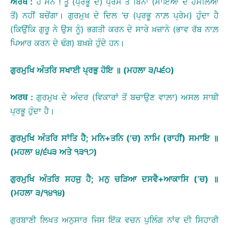
ਅਰਥ
:
ਹੇ ਮਨ ! ਤੂੰ (ਪ੍ਰਭੂ ਦੇ) ਪ੍ਰੇਮ ਤੋਂ ਬਿਨਾਂ (ਮਾਇਆ ਦੇ ਹਮਲਿਆਂ
ਤੋਂ) ਨਹੀਂ ਬਚੇਂਗਾ। ਗੁਰਮੁਖ ਦੇ ਦਿਲ ’ਚ (ਪ੍ਰਭੂ ਨਾਲ਼ ਪ੍ਰੇਮ) ਹੁੰਦਾ ਹੈ
(ਕਿਉਂਕਿ ਗੁਰੂ ਨੇ ਉਸ ਨੂੰ) ਭਗਤੀ ਕਰਨ ਦੇ ਸਾਰੇ ਖ਼ਜ਼ਾਨੇ (ਭਾਵ ਰੱਬ ਨਾਲ਼
ਪਿਆਰ ਕਰਨ ਦੇ ਢੰਗ) ਬਖ਼ਸ਼ੇ ਹੁੰਦੇ ਹਨ।
ਗੁਰਮੁਖਿ
ਅੰਤਰਿ
ਸਖਾਈ
ਪ੍ਰਭੁ
ਹੋਇ
॥
(
ਮਹਲਾ
੩
/
੫੬੦
)
ਅਰਥ
:
ਗੁਰਮੁਖ ਦੇ ਅੰਦਰ (ਵਿਕਾਰਾਂ ਤੋਂ ਬਚਾਉਣ ਵਾਲ਼ਾ) ਅਸਲ ਸਾਥੀ
ਪ੍ਰਭੂ ਹੁੰਦਾ ਹੈ।
ਗੁਰਮੁਖਿ
ਅੰਤਰਿ
ਸਾਂਤਿ
ਹੈ
;
ਮਨਿ
+
ਤਨਿ
(
’
ਚ
)
ਨਾਮਿ
(
ਰਾਹੀਂ
)
ਸਮਾਇ
॥
(
ਮਹਲਾ
੪
/
੬੫੩
ਅਤੇ
੧੩੧੭
)
ਗੁਰਮੁਖਿ
ਅੰਤਰਿ
ਸਹਜੁ
ਹੈ
;
ਮਨੁ
ਚੜਿਆ
ਦਸਵੈ
+
ਆਕਾਸਿ
(
’
ਚ
)
॥
(
ਮਹਲਾ
੩
/
੧੪੧੪
)
ਗੁਰਬਾਣੀ ਲਿਖਤ ਅਨੁਸਾਰ ਜਿਸ ਇੱਕ ਵਚਨ ਪੁਲਿੰਗ ਨਾਂਵ ਦੀ ਸਿਹਾਰੀ