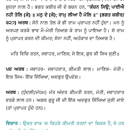
ਸ਼ੁਧਤਾ ਨਾਲ਼ ਹੈ। ਭਗਤ ਕਬੀਰ ਜੀ ਦੇ ਬਚਨ ਹਨ,
‘‘
ਕੰਚਨ
ਸਿਉ
;
ਪਾਈਐ
ਨਹੀ
ਤੋਲਿ
(
ਕੇ
)
॥
ਮਨੁ
ਦੇ
(
ਕੇ
);
ਰਾਮੁ
ਲੀਆ
ਹੈ
ਮੋਲਿ
॥
’’
(
ਭਗਤ
ਕਬੀਰ
/
੩੨੭
)
ਅਰਥ
:
ਸੋਨੇ ਨਾਲ਼ ਤੋਲ ਕੇ ਭੀ ਰਾਮ ਪ੍ਰਾਪਤ ਨਹੀਂ ਹੁੰਦਾ। ਮਨ ਨੂੰ
ਅਰਪਣ ਕਰਕੇ ਭਾਵ ਮੈ-ਮੇਰੀ ਤਿਆਗ ਕੇ ਰਾਮ ਨੂੰ ਪਾਇਆ ਹੈ। ਸੋ ਰਾਮ
ਨੂੰ ਪ੍ਰਾਪਤ ਕਰਨ ਦੀ ਕੀਮਤ; ਸੋਨਾ ਨਹੀਂ, ਅਹੰਕਾਰ ਦਾ ਤਿਆਗ ਹੈ।
ਮਤਿ ਵਿਚਿ ਰਤਨ, ਜਵਾਹਰ, ਮਾਣਿਕ; ਜੇ ਇਕ, ਗੁਰ ਕੀ ਸਿਖ ਸੁਣੀ॥
ਪਦ
ਅਰਥ
:
ਜਵਾਹਰ- ਜਵਾਹਰਾਤ, ਕੀਮਤੀ ਲਾਲ। ਮਾਣਿਕ- ਮੋਤੀ।
ਇਕ ਸਿਖ- ਇੱਕ ਸਿੱਖਿਆ, ਅਦਭੁਤ ਉਪਦੇਸ਼।
ਅਰਥ
:
(ਧੁੰਦਲ਼ੀ/ਮੱਧਮ) ਮੱਤ ਅੰਦਰ ਕੀਮਤੀ ਰਤਨ, ਮੋਤੀ, ਜਵਾਹਰਾਤ
ਵਰਗੇ ਲਾਲ ਹਨ। ਅਗਰ ਗੁਰੂ ਜੀ ਦੀ ਇੱਕ ਅਦਭੁਤ ਸਿੱਖਿਆ ਸੁਣੀ ਜਾਏ
(ਤਾਂ ਪ੍ਰਾਪਤ ਹੁੰਦੇ ਹਨ)।
ਵਿਚਾਰ
:
ਉਕਤ ਵਾਕ ’ਚ ਕਿਹੜੇ ਕੀਮਤੀ ਰਤਨਾਂ ਦਾ ਜ਼ਿਕਰ ਹੈ, ਜੋ ਹਰ