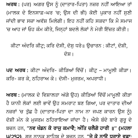
ਅਰਥ
:
(ਪਰ) ਅਗਰ ਉਸ ਨੂੰ (ਦਾਤਾਰ-ਪਿਤਾ) ਨਜ਼ਰ ਨਹੀਂ ਆਇਆ ਤਾਂ
(ਮਾਲਕ ਦੇ ਇਨਸਾਫ਼-ਘਰ ’ਚ; ਉਸ ਦੀ ਭੀ) ਕੋਈ ਪੁਕਾਰ ਨਹੀਂ ਸੁਣੀ
ਜਾਂਦੀ ਭਾਵ ਸਜ਼ਾ ਅਵੱਸ਼ ਮਿਲੇਗੀ। ਇਹ ਨਹੀਂ ਕਹਿ ਸਕਦਾ ਕਿ ਮੈ ਸਮਾਜ
’ਚ ਆਹ ਜਾਂ ਓਹ ਕੰਮ ਕੀਤੇ, ਜਿਨ੍ਹਾਂ ਬਦਲੇ ਲੋਕਾਂ ਨੇ ਮੇਰੀ ਇੱਜ਼ਤ ਕੀਤੀ।
ਕੀਟਾ ਅੰਦਰਿ ਕੀਟੁ; ਕਰਿ ਦੋਸੀ, ਦੋਸੁ ਧਰੇ॥
ਉਚਾਰਨ : ਕੀਟਾਂ, ਦੋਸ਼ੀ,
ਦੋਸ਼।
ਪਦ
ਅਰਥ
:
ਕੀਟਾ ਅੰਦਰਿ- ਕੀੜਿਆਂ ਵਿੱਚੋਂ। ਕੀਟੁ – ਮਾਮੂਲੀ ਕੀੜਾ।
ਕਰਿ- ਕਰ ਕੇ, ਠਹਿਰਾਅ ਕੇ। ਦੋਸੀ- ਮੁਜਰਮ, ਅਪਰਾਧੀ।
ਅਰਥ
:
(ਮਾਲਕ ਦੇ ਵਿਸ਼ਾਲਤਾ ਅੱਗੇ ਉਹ) ਕੀੜਿਆਂ ਵਿੱਚੋਂ ਮਾਮੂਲੀ ਕੀੜਾ
ਹੈ ਯਾਨੀ ਲੋਕਾਂ ਲਈ ਭਾਵੇਂ ਉਹ ਸਮਰਾਟ ਬਣ ਗਿਆ, ਪਰ ਦਾਤਾਰ ਦੀਆਂ
ਨਜ਼ਰਾਂ ’ਚ ਤੁੱਛ ਹੈ (ਦਾਤਾਰ-ਪਿਤਾ ਦਾ ਨਾਮ ਨਾ ਜਪਣ ਕਾਰਨ ਉਸ ਨੂੰ)
ਦੋਸ਼ੀ ਮੰਨ ਕੇ ਮੁਜਰਮ ਠਹਿਰਾਇਆ ਜਾਂਦਾ ਹੈ। ਐਸੇ ਬੰਦੇ ਬਾਰੇ ਗੁਰੂ ਦੇ
ਬਚਨ ਹਨ,
‘‘
ਨਵ
ਖੰਡਨ
ਕੋ
ਰਾਜੁ
ਕਮਾਵੈ
;
ਅੰਤਿ
ਚਲੈਗੋ
ਹਾਰੀ
॥
’’
(
ਮਹਲਾ
੫
/
੭੧੨
),
ਗੁਰੂ ਨਾਨਕ ਸਾਹਿਬ ਦੇ ਬਚਨ ਹਨ,
‘‘
ਜੇ
ਕੋ
ਨਾਉ
ਧਰਾਏ
ਵਡਾ
;