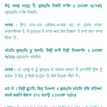
ਏਹੁ
ਖਰਚੁ
ਅਖੁਟੁ
ਹੈ
;
ਗੁਰਮੁਖਿ
ਨਿਬਹੈ
ਨਾਲਿ
॥
(
ਮਹਲਾ
੩
/
੭੫੬
)
(ਗੁਰਮੁਖਿ ਨਾਲਿ ਨਿਬਹੈ)
ਅਰਥ
:
ਇਹ ਨਾਮ-ਧਨ (ਜੀਵਨ-ਮਾਰਗ ’ਚ) ਨਾ ਮੁੱਕਣ ਵਾਲ਼ਾ
ਸਰਮਾਇਆ ਹੈ, ਜੋ ਗੁਰਮੁਖ ਦੇ ਨਾਲ਼ ਅੰਤ ਤੱਕ ਨਿਭਦਾ ਹੈ ਭਾਵ ਸਦਾ ਸਾਥ
ਦਿੰਦਾ ਹੈ।
ਅੰਤਰਿ
ਗੁਰਮੁਖਿ
ਤੂ
ਵਸਹਿ
;
ਜਿਉ
ਭਾਵੈ
ਤਿਉ
ਨਿਰਜਾਸਿ
॥
(
ਮਹਲਾ
੧
/
੨੦
)
(ਗੁਰਮੁਖਿ ਅੰਤਰਿ)
ਅਰਥ
:
(ਹੇ ਪ੍ਰਭੂ !) ਤੂੰ ਗੁਰਮੁਖ ਦੇ ਅੰਦਰ ਵਸਦਾ ਹੈਂ (ਤਾਹੀਓਂ ਉਸ ਨੂੰ
ਭਰੋਸਾ ਹੈ ਕਿ) ਤੂੰ ਜਿਵੇਂ ਚਾਹੁੰਦਾ ਹੈਂ; ਓਵੇਂ ਨਿਰਣਾ ਲੈਂਦਾ ਹੈਂ।
ਮਨ
ਰੇ
!
ਕਿਉ
ਛੂਟਹਿ
,
ਬਿਨੁ
ਪਿਆਰ
॥
ਗੁਰਮੁਖਿ
ਅੰਤਰਿ
ਰਵਿ
ਰਹਿਆ
;
ਬਖਸੇ
ਭਗਤਿ
ਭੰਡਾਰ
॥
੧
॥
ਰਹਾਉ
॥
(
ਮਹਲਾ
੧
/
੬੦
)