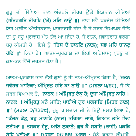
ਗੁਰੂ ਦੀ ਸਿੱਖਿਆ ਨਾਲ਼ ਅੰਦਰਲੇ ਤੀਰਥ ਉੱਤੇ ਇਸ਼ਨਾਨ ਕੀਤਿਆਂ
(
ਅੰਤਰਗਤਿ
ਤੀਰਥਿ
(
’
ਤੇ
)
ਮਲਿ
ਨਾਉ
॥
)
ਭਾਵ ਸਵੈ ਪੜਚੋਲ ਕੀਤਿਆਂ
ਇਹ ਮਲ਼ੀਨ ਅੰਤਹਿਕਰਣ; ਪਾਰਦਰਸ਼ੀ ਹੁੰਦਾ ਹੈ ਤੇ ਸਰਬ ਵਿਆਪਕ ਜੋਤਿ
ਦਾ ਹੂ-ਬਹੂ ਪ੍ਰਕਾਸ਼ ਮੱਤ ਤੱਕ ਆ ਜਾਂਦਾ ਹੈ, ਜੋ ਰਤਨ, ਜਵਾਹਰਾਤ ਵਰਗਾ
ਬਹੁ ਕੀਮਤੀ ਹੈ। ਇਸੇ ਨੂੰ
‘‘
ਤਿਸ
ਦੈ
ਚਾਨਣਿ
(
ਨਾਲ਼
);
ਸਭ
ਮਹਿ
ਚਾਨਣੁ
ਹੋਇ
॥
’’
ਕਿਹਾ ਹੈ। ਆਤਮ-ਪ੍ਰਕਾਸ਼ ਦਾ ਇਹੀ ਅਹਿਸਾਸ; ਪ੍ਰਭੂ ਦਾ
ਕਣ-ਕਣ ਵਿੱਚੋਂ ਦਰਸ਼ਨ ਹੋਣਾ ਹੈ।
ਆਤਮ-ਪ੍ਰਕਾਸ਼ ਭਾਵ ਰੱਬੀ ਗੁਣਾਂ ਨੂੰ ਹੀ ਨਾਮ-ਅੰਮ੍ਰਿਤ ਕਿਹਾ ਹੈ,
‘‘
ਰਤਨ
ਜਵੇਹਰ
ਮਾਣਿਕਾ
;
ਅੰਮ੍ਰਿਤੁ
ਹਰਿ
ਕਾ
ਨਾਉ
॥
’’
(
ਮਹਲਾ
੫
/
੪੮
)
, ਜੋ ਕਿ
ਸਰਬ ਵਿਆਪਕ ਹੈ,
‘‘
ਨਾਨਕ
!
ਅੰਮ੍ਰਿਤੁ
ਏਕੁ
ਹੈ
;
ਦੂਜਾ
ਅੰਮ੍ਰਿਤੁ
ਨਾਹਿ
॥
ਨਾਨਕ
!
ਅੰਮ੍ਰਿਤੁ
ਮਨੈ
ਮਾਹਿ
;
ਪਾਈਐ
ਗੁਰ
ਪਰਸਾਦਿ
(
ਮਿਹਰ
ਨਾਲ਼
)
॥
’’
(
ਮਹਲਾ
੨
/
੧੨੩੮
)
, ਗੁਰੂ ਰਾਮਦਾਸ ਜੀ ਨੇ ਇਉਂ ਸਮਝਾਇਆ ਹੈ,
‘‘
ਕੰਚਨ
ਕੋਟੁ
,
ਬਹੁ
ਮਾਣਕਿ
(
ਨਾਲ਼
)
ਭਰਿਆ
;
ਜਾਗੇ
,
ਗਿਆਨ
ਤਤਿ
ਲਿਵ
ਲਈਆ
॥
ਤਸਕਰ
ਹੇਰੂ
,
ਆਇ
ਲੁਕਾਨੇ
;
ਗੁਰ
ਕੈ
ਸਬਦਿ
(
ਰਾਹੀਂ
)
ਪਕੜਿ
ਬੰਧਿ
ਪਈਆ
॥
’’
(
ਮਹਲਾ
੪
/
੮੩੩
)
ਅਰਥ
:
ਸੋਨੇ ਵਰਗਾ ਕੀਮਤੀ,