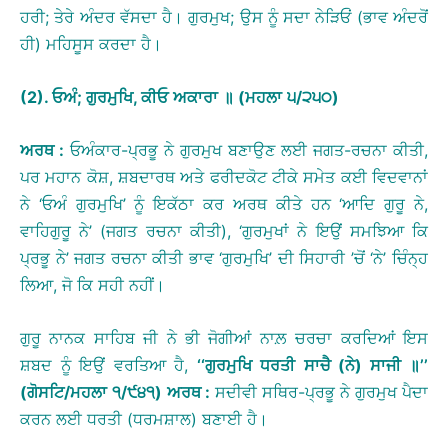
ਹਰੀ; ਤੇਰੇ ਅੰਦਰ ਵੱਸਦਾ ਹੈ। ਗੁਰਮੁਖ; ਉਸ ਨੂੰ ਸਦਾ ਨੇੜਿਓਂ (ਭਾਵ ਅੰਦਰੋਂ
ਹੀ) ਮਹਿਸੂਸ ਕਰਦਾ ਹੈ।
(2).
ਓਅੰ
;
ਗੁਰਮੁਖਿ
,
ਕੀਓ
ਅਕਾਰਾ
॥
(
ਮਹਲਾ
੫
/
੨੫੦
)
ਅਰਥ
:
ਓਅੰਕਾਰ-ਪ੍ਰਭੂ ਨੇ ਗੁਰਮੁਖ ਬਣਾਉਣ ਲਈ ਜਗਤ-ਰਚਨਾ ਕੀਤੀ,
ਪਰ ਮਹਾਨ ਕੋਸ਼, ਸ਼ਬਦਾਰਥ ਅਤੇ ਫਰੀਦਕੋਟ ਟੀਕੇ ਸਮੇਤ ਕਈ ਵਿਦਵਾਨਾਂ
ਨੇ ‘ਓਅੰ ਗੁਰਮੁਖਿ’ ਨੂੰ ਇਕੱਠਾ ਕਰ ਅਰਥ ਕੀਤੇ ਹਨ ‘ਆਦਿ ਗੁਰੂ ਨੇ,
ਵਾਹਿਗੁਰੂ ਨੇ’ (ਜਗਤ ਰਚਨਾ ਕੀਤੀ), ‘ਗੁਰਮੁਖਾਂ ਨੇ ਇਉਂ ਸਮਝਿਆ ਕਿ
ਪ੍ਰਭੂ ਨੇ’ ਜਗਤ ਰਚਨਾ ਕੀਤੀ ਭਾਵ ‘ਗੁਰਮੁਖਿ’ ਦੀ ਸਿਹਾਰੀ ’ਚੋਂ ‘ਨੇ’ ਚਿੰਨ੍ਹ
ਲਿਆ, ਜੋ ਕਿ ਸਹੀ ਨਹੀਂ।
ਗੁਰੂ ਨਾਨਕ ਸਾਹਿਬ ਜੀ ਨੇ ਭੀ ਜੋਗੀਆਂ ਨਾਲ਼ ਚਰਚਾ ਕਰਦਿਆਂ ਇਸ
ਸ਼ਬਦ ਨੂੰ ਇਉਂ ਵਰਤਿਆ ਹੈ,
‘‘
ਗੁਰਮੁਖਿ
ਧਰਤੀ
ਸਾਚੈ
(
ਨੇ
)
ਸਾਜੀ
॥
’’
(
ਗੋਸਟਿ
/
ਮਹਲਾ
੧
/
੯੪੧
)
ਅਰਥ
:
ਸਦੀਵੀ ਸਥਿਰ-ਪ੍ਰਭੂ ਨੇ ਗੁਰਮੁਖ ਪੈਦਾ
ਕਰਨ ਲਈ ਧਰਤੀ (ਧਰਮਸ਼ਾਲ) ਬਣਾਈ ਹੈ।