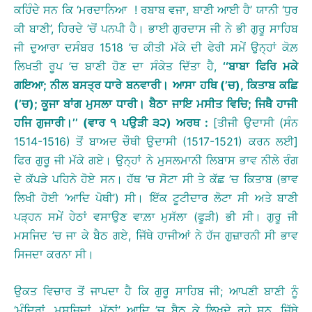
ਕਹਿੰਦੇ ਸਨ ਕਿ ‘ਮਰਦਾਨਿਆ ! ਰਬਾਬ ਵਜਾ, ਬਾਣੀ ਆਈ ਹੈ’ ਯਾਨੀ ‘ਧੁਰ
ਕੀ ਬਾਣੀ’, ਹਿਰਦੇ ’ਚੋਂ ਪਨਪੀ ਹੈ। ਭਾਈ ਗੁਰਦਾਸ ਜੀ ਨੇ ਭੀ ਗੁਰੂ ਸਾਹਿਬ
ਜੀ ਦੁਆਰਾ ਦਸੰਬਰ 1518 ’ਚ ਕੀਤੀ ਮੱਕੇ ਦੀ ਫੇਰੀ ਸਮੇਂ ਉਨ੍ਹਾਂ ਕੋਲ਼
ਲਿਖਤੀ ਰੂਪ ’ਚ ਬਾਣੀ ਹੋਣ ਦਾ ਸੰਕੇਤ ਦਿੱਤਾ ਹੈ,
‘‘
ਬਾਬਾ
ਫਿਰਿ
ਮਕੇ
ਗਇਆ
;
ਨੀਲ
ਬਸਤ੍ਰ
ਧਾਰੇ
ਬਨਵਾਰੀ
।
ਆਸਾ
ਹਥਿ
(
’
ਚ
),
ਕਿਤਾਬ
ਕਛਿ
(
’
ਚ
);
ਕੂਜਾ
ਬਾਂਗ
ਮੁਸਲਾ
ਧਾਰੀ
।
ਬੈਠਾ
ਜਾਇ
ਮਸੀਤ
ਵਿਚਿ
;
ਜਿਥੈ
ਹਾਜੀ
ਹਜਿ
ਗੁਜਾਰੀ
।
’’
(
ਵਾਰ
੧
ਪਉੜੀ
੩੨
)
ਅਰਥ
:
[ਤੀਜੀ ਉਦਾਸੀ (ਸੰਨ
1514-1516) ਤੋਂ ਬਾਅਦ ਚੌਥੀ ਉਦਾਸੀ (1517-1521) ਕਰਨ ਲਈ]
ਫਿਰ ਗੁਰੂ ਜੀ ਮੱਕੇ ਗਏ। ਉਨ੍ਹਾਂ ਨੇ ਮੁਸਲਮਾਨੀ ਲਿਬਾਸ ਭਾਵ ਨੀਲੇ ਰੰਗ
ਦੇ ਕੱਪੜੇ ਪਹਿਨੇ ਹੋਏ ਸਨ। ਹੱਥ ’ਚ ਸੋਟਾ ਸੀ ਤੇ ਕੱਛ ’ਚ ਕਿਤਾਬ (ਭਾਵ
ਲਿਖੀ ਹੋਈ ‘ਆਦਿ ਪੋਥੀ’) ਸੀ। ਇੱਕ ਟੂਟੀਦਾਰ ਲੋਟਾ ਸੀ ਅਤੇ ਬਾਣੀ
ਪੜ੍ਹਨ ਸਮੇਂ ਹੇਠਾਂ ਵਸਾਉਣ ਵਾਲ਼ਾ ਮੁਸੱਲਾ (ਫੂੜੀ) ਭੀ ਸੀ। ਗੁਰੂ ਜੀ
ਮਸਜਿਦ ’ਚ ਜਾ ਕੇ ਬੈਠ ਗਏ, ਜਿੱਥੇ ਹਾਜੀਆਂ ਨੇ ਹੱਜ ਗੁਜ਼ਾਰਨੀ ਸੀ ਭਾਵ
ਸਿਜਦਾ ਕਰਨਾ ਸੀ।
ਉਕਤ ਵਿਚਾਰ ਤੋਂ ਜਾਪਦਾ ਹੈ ਕਿ ਗੁਰੂ ਸਾਹਿਬ ਜੀ; ਆਪਣੀ ਬਾਣੀ ਨੂੰ
‘ਮੰਦਿਰਾਂ, ਮਸਜਿਦਾਂ, ਮੱਠਾਂ’ ਆਦਿ ’ਚ ਬੈਠ ਕੇ ਲਿਖਦੇ ਰਹੇ ਸਨ, ਜਿੱਥੇ