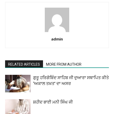
admin
RELATED ARTICLES
MORE FROM AUTHOR
ਗੁਰੂ ਹਰਿਗੋਬਿੰਦ ਸਾਹਿਬ ਜੀ ਦੁਆਰਾ ਸਥਾਪਿਤ ਕੀਤੇ
‘ਅਕਾਲ ਤਖ਼ਤ’ ਦਾ ਅਸਰ
ਸ਼ਹੀਦ ਭਾਈ ਮਨੀ ਸਿੰਘ ਜੀ