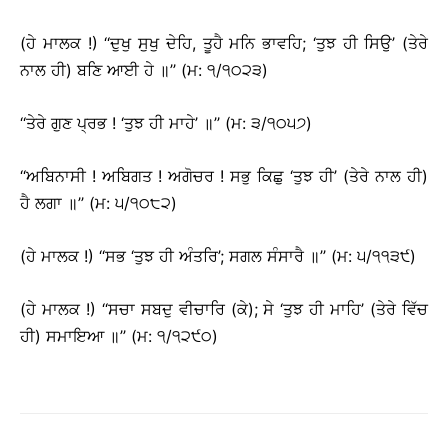
(ਹੇ ਮਾਲਕ !) ‘‘ਦੁਖੁ ਸੁਖੁ ਦੇਹਿ, ਤੂਹੈ ਮਨਿ ਭਾਵਹਿ; ‘ਤੁਝ ਹੀ ਸਿਉ’ (ਤੇਰੇ
ਨਾਲ ਹੀ) ਬਣਿ ਆਈ ਹੇ ॥’’ (ਮ: ੧/੧੦੨੩)
‘‘ਤੇਰੇ ਗੁਣ ਪ੍ਰਭ ! ‘ਤੁਝ ਹੀ ਮਾਹੇ’ ॥’’ (ਮ: ੩/੧੦੫੭)
‘‘ਅਬਿਨਾਸੀ ! ਅਬਿਗਤ ! ਅਗੋਚਰ ! ਸਭੁ ਕਿਛੁ ‘ਤੁਝ ਹੀ’ (ਤੇਰੇ ਨਾਲ ਹੀ)
ਹੈ ਲਗਾ ॥’’ (ਮ: ੫/੧੦੮੨)
(ਹੇ ਮਾਲਕ !) ‘‘ਸਭ ‘ਤੁਝ ਹੀ ਅੰਤਰਿ’; ਸਗਲ ਸੰਸਾਰੈ ॥’’ (ਮ: ੫/੧੧੩੯)
(ਹੇ ਮਾਲਕ !) ‘‘ਸਚਾ ਸਬਦੁ ਵੀਚਾਰਿ (ਕੇ); ਸੇ ‘ਤੁਝ ਹੀ ਮਾਹਿ’ (ਤੇਰੇ ਵਿੱਚ
ਹੀ) ਸਮਾਇਆ ॥’’ (ਮ: ੧/੧੨੯੦)