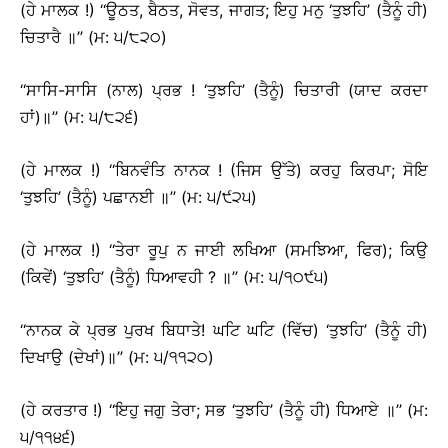
(ਹੇ ਮਾਲਕ !) ‘‘ਊਠਤ, ਬੈਠਤ, ਸੋਵਤ, ਜਾਗਤ; ਇਹੁ ਮਨੁ ‘ਤੁਝਹਿ’ (ਤੈਨੂੰ ਹੀ)
ਚਿਤਾਰੈ ॥’’ (ਮ: ੫/੮੨੦)
‘‘ਸਾਸਿ-ਸਾਸਿ (ਨਾਲ) ਪ੍ਰਭ ! ‘ਤੁਝਹਿ’ (ਤੈਨੂੰ) ਚਿਤਾਰੀ (ਯਾਦ ਕਰਦਾ
ਹਾਂ)॥’’ (ਮ: ੫/੮੨੬)
(ਹੇ ਮਾਲਕ !) ‘‘ਬਿਨਵੰਤਿ ਨਾਨਕ ! (ਜਿਸ ਉੱਤੇ) ਕਰਹੁ ਕਿਰਪਾ; ਸੋਇ
‘ਤੁਝਹਿ’ (ਤੈਨੂੰ) ਪਛਾਨਈ ॥’’ (ਮ: ੫/੯੨੫)
(ਹੇ ਮਾਲਕ !) ‘‘ਤੇਰਾ ਰੂਪੁ ਨ ਜਾਈ ਲਖਿਆ (ਸਮਝਿਆ, ਫਿਰ); ਕਿਉ
(ਕਿਵੇਂ) ‘ਤੁਝਹਿ’ (ਤੈਨੂੰ) ਧਿਆਵਹੀ ? ॥’’ (ਮ: ੫/੧੦੯੫)
‘‘ਨਾਨਕ ਕੇ ਪ੍ਰਭ ਪੁਰਖ ਬਿਧਾਤੇ! ਘਟਿ ਘਟਿ (ਵਿੱਚ) ‘ਤੁਝਹਿ’ (ਤੈਨੂੰ ਹੀ)
ਦਿਖਾਉ (ਦੇਖਾਂ)॥’’ (ਮ: ੫/੧੧੨੦)
(ਹੇ ਕਰਤਾਰ !) ‘‘ਇਹੁ ਜਗੁ ਤੇਰਾ; ਸਭ ‘ਤੁਝਹਿ’ (ਤੈਨੂੰ ਹੀ) ਧਿਆਏ ॥’’ (ਮ:
੫/੧੧੪੬)