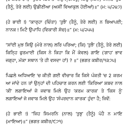
(ਤੈਨੂੰ, ਤੇਰੇ ਲਈ) ਉਡੀਣੀਆ (ਅਸੀਂ ਵਿਆਕੁਲ ਹੋਈਆਂ)॥’’ (ਮ: ੫/੨੪੭)
(ਹੇ ਭਾਈ !) ‘‘ਕਾਰ੍ਹਾ (ਚਿੰਤਾ) ‘ਤੁਝੈ’ (ਤੈਨੂੰ, ਤੇਰੇ ਲਈ) ਨ ਬਿਆਪਈ;
ਨਾਨਕ ! ਮਿਟੈ ਉਪਾਧਿ (ਵਿਕਾਰੀ ਸੋਚ)॥’’ (ਮ: ੫/੨੫੫)
‘‘ਸਾਂਈ ਮੁਝ ਸਿਉ (ਮੇਰੇ ਨਾਲ) ਲਰਿ ਪਰਿਆ; (ਕਿ) ‘ਤੁਝੈ’ (ਤੈਨੂੰ, ਤੇਰੇ ਲਈ)
ਕਿਨ੍ਹਿ ਫੁਰਮਾਈ (ਕਿਸ ਨੇ ਕਿਹਾ ਕਿ ਮੈਂ ਕੇਵਲ) ਗਾਇ (‘ਗਾਹ’ ਭਾਵ
ਜਗ੍ਹਾ, ਮੱਕਾ ਸਥਾਨ ’ਤੇ ਹੀ ਵਸਦਾ ਹਾਂ) ? ॥’’ (ਭਗਤ ਕਬੀਰ/੧੩੭੫)
ਪਿਛਲੇ ਅਧਿਆਇ ’ਚ ਕੀਤੀ ਗਈ ਵੀਚਾਰ ਕਿ ਕਿਸੇ ਪੰਕਤੀ ’ਚ 2 ਕਰਮ
ਆ ਜਾਂਦੇ ਹਨ ਤਾਂ ਉਨ੍ਹਾਂ ਦੀ ਪਹਿਚਾਣ ਕਰਨ ਲਈ ‘ਕਿਰਿਆ’ ਸ਼ਬਦ ਨਾਲ
‘ਕੀ’ ਲਗਾਇਆਂ ਜੋ ਜਵਾਬ ਮਿਲੇ ਉਹ ‘ਕਰਮ ਕਾਰਕ’ ਤੇ ‘ਕਿਸ ਨੂੰ’
ਲਗਾਇਆਂ ਜੋ ਜਵਾਬ ਮਿਲੇ ਉਹ ‘ਸੰਪਰਦਾਨ ਕਾਰਕ’ ਹੁੰਦਾ ਹੈ; ਜਿਵੇਂ:
(ਹੇ ਭਾਈ !) ‘‘ਜਿਹ ਸਿਮਰਨਿ (ਨਾਲ) ‘ਤੁਝੁ’ (ਤੈਨੂੰ) ਪੋਹੈ ਨ ਮਾਇ
(ਮਾਇਆ)॥’’ (ਭਗਤ ਕਬੀਰ/੯੭੧)