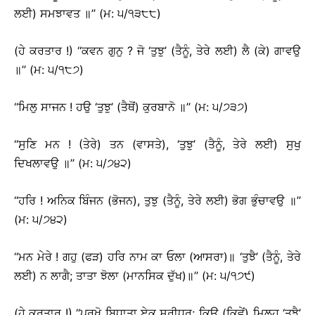
ਲਈ) ਸਮਝਾਵਤ ॥’’ (ਮ: ੫/੧੩੮੮)
(ਹੇ ਕਰਤਾਰ !) ‘‘ਕਵਨ ਗੁਨੁ ? ਜੋ ‘ਤੁਝੁ’ (ਤੈਨੂੰ, ਤੇਰੇ ਲਈ) ਲੈ (ਕੇ) ਗਾਵਉ
॥’’ (ਮ: ੫/੧੮੭)
‘‘ਮਿਲੁ ਸਾਜਨ ! ਹਉ ‘ਤੁਝੁ’ (ਤੈਥੋਂ) ਕੁਰਬਾਨੋ ॥’’ (ਮ: ੫/੭੩੭)
‘‘ਸੁਣਿ ਮਨ ! (ਤੇਰੇ) ਤਨ (ਵਾਸਤੇ), ‘ਤੁਝੁ’ (ਤੈਨੂੰ, ਤੇਰੇ ਲਈ) ਸੁਖੁ
ਦਿਖਲਾਵਉ ॥’’ (ਮ: ੫/੭੪੨)
‘‘ਹਰਿ ! ਅਨਿਕ ਬਿੰਜਨ (ਭੋਜਨ), ਤੁਝੁ (ਤੈਨੂੰ, ਤੇਰੇ ਲਈ) ਭੋਗ ਭੁੰਚਾਵਉ ॥’’
(ਮ: ੫/੭੪੨)
‘‘ਮਨ ਮੇਰੇ ! ਗਹੁ (ਫੜ) ਹਰਿ ਨਾਮ ਕਾ ਓਲਾ (ਆਸਰਾ)॥ ‘ਤੁਝੈ’ (ਤੈਨੂੰ, ਤੇਰੇ
ਲਈ) ਨ ਲਾਗੈ; ਤਾਤਾ ਝੋਲਾ (ਮਾਨਸਿਕ ਦੁੱਖ)॥’’ (ਮ: ੫/੧੭੯)
(ਹੇ ਕਰਤਾਰ !) ‘‘ਪੁਰਖੋ ਬਿਧਾਤਾ ਏਕੁ ਸ੍ਰੀਧਰੁ; ਕਿਉ (ਕਿਵੇਂ) ਮਿਲਹ ‘ਤੁਝੈ’