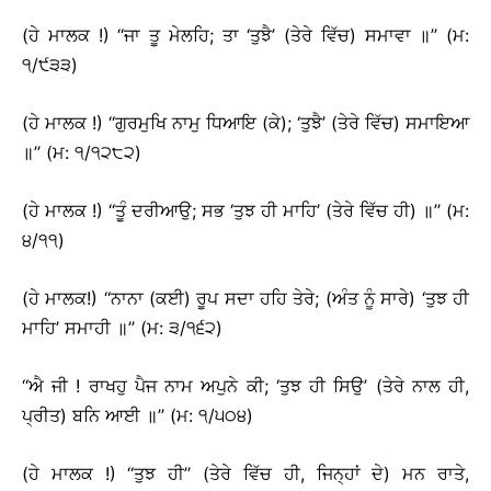
(ਹੇ ਮਾਲਕ !) ‘‘ਜਾ ਤੂ ਮੇਲਹਿ; ਤਾ ‘ਤੁਝੈ’ (ਤੇਰੇ ਵਿੱਚ) ਸਮਾਵਾ ॥’’ (ਮ:
੧/੯੩੩)
(ਹੇ ਮਾਲਕ !) ‘‘ਗੁਰਮੁਖਿ ਨਾਮੁ ਧਿਆਇ (ਕੇ); ‘ਤੁਝੈ’ (ਤੇਰੇ ਵਿੱਚ) ਸਮਾਇਆ
॥’’ (ਮ: ੧/੧੨੮੨)
(ਹੇ ਮਾਲਕ !) ‘‘ਤੂੰ ਦਰੀਆਉ; ਸਭ ‘ਤੁਝ ਹੀ ਮਾਹਿ’ (ਤੇਰੇ ਵਿੱਚ ਹੀ) ॥’’ (ਮ:
੪/੧੧)
(ਹੇ ਮਾਲਕ!) ‘‘ਨਾਨਾ (ਕਈ) ਰੂਪ ਸਦਾ ਹਹਿ ਤੇਰੇ; (ਅੰਤ ਨੂੰ ਸਾਰੇ) ‘ਤੁਝ ਹੀ
ਮਾਹਿ’ ਸਮਾਹੀ ॥’’ (ਮ: ੩/੧੬੨)
‘‘ਐ ਜੀ ! ਰਾਖਹੁ ਪੈਜ ਨਾਮ ਅਪੁਨੇ ਕੀ; ‘ਤੁਝ ਹੀ ਸਿਉ’ (ਤੇਰੇ ਨਾਲ ਹੀ,
ਪ੍ਰੀਤ) ਬਨਿ ਆਈ ॥’’ (ਮ: ੧/੫੦੪)
(ਹੇ ਮਾਲਕ !) ‘‘ਤੁਝ ਹੀ’’ (ਤੇਰੇ ਵਿੱਚ ਹੀ, ਜਿਨ੍ਹਾਂ ਦੇ) ਮਨ ਰਾਤੇ,