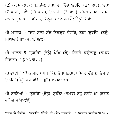
(2) ਕਰਮ ਕਾਰਕ ਪੜਨਾਂਵ: ਗੁਰਬਾਣੀ ਵਿੱਚ ‘ਤੁਝਹਿ’ (24 ਵਾਰ), ‘ਤੁਝੁ’
(7 ਵਾਰ), ‘ਤੁਝੈ’ (10 ਵਾਰ), ‘ਤੁਝ ਹੀ’ (2 ਵਾਰ) ‘ਮੱਧਮ ਪੁਰਖ, ਕਰਮ
ਕਾਰਕ-ਰੂਪ ਪੜਨਾਂਵ’ ਹਨ, ਜਿਨ੍ਹਾਂ ਦਾ ਅਰਥ ਹੈ: ‘ਤੈਨੂੰ’; ਜਿਵੇਂ:
(ਹੇ ਮਾਲਕ !) ‘‘ਜਹ ਸਾਧ ਸੰਤ ਇਕਤ੍ਰ ਹੋਵਹਿ; ਤਹਾ ‘ਤੁਝਹਿ’ (ਤੈਨੂੰ)
ਧਿਆਵਹੇ ॥’’ (ਮ: ੫/੨੪੮)
(ਹੇ ਮਾਲਕ !) ‘‘ਤੁਝਹਿ’’ (ਤੈਨੂੰ) ਪੇਖਿ (ਕੇ); ਬਿਗਸੈ ਕਉਲਾਰੁ (ਕਮਲ
ਹਿਰਦਾ)॥’’ (ਮ: ੫/੩੮੯)
(ਹੇ ਭਾਈ !) ‘‘ਖਿਨ ਮਹਿ ਥਾਪਿ (ਕੇ), ਉਥਾਪਨਹਾਰਾ (ਮਾਰ ਦੇਂਦਾ); ਤਿਸ ਤੇ
‘ਤੁਝਹਿ’ (ਤੈਨੂੰ) ਡਰਾਵਉ ਰੇ ॥’’ (ਮ: ੫/੪੦੪)
(ਹੇ ਕਾਇਆਂ !) ‘‘ਤੁਝਹਿ’’ (ਤੈਨੂੰ), ਸੁਝੰਤਾ (ਸਮਝ) ਕਛੂ ਨਾਹਿ ॥’’ (ਭਗਤ
ਰਵਿਦਾਸ/੧੧੯੬)
‘‘ਚਲੁ ਰੇ ਬੈਕੁੰਠ ! ‘ਤੁਝਹਿ’ (ਤੈਨੂੰ) ਲੇ (ਕੇ) ਤਾਰਉ ॥’’ (ਭਗਤ ਕਬੀਰ/੩੨੯)