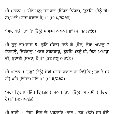
(ਹੇ ਮਾਲਕ !) ‘‘ਮੇਰੋ ਮਨੁ; ਜਤ ਕਤ (ਜਿੱਧਰ-ਕਿੱਧਰ), ‘ਤੁਝਹਿ’ (ਤੈਨੂੰ ਹੀ)
ਸਮ੍ਾਰੈ (ਯਾਦ ਕਰਦਾ ਹੈ)॥’’ (ਮ: ੫/੧੨੧੪)
‘‘ਆਰਾਧਉ; ‘ਤੁਝਹਿ’ (ਤੈਨੂੰ) ਸੁਆਮੀ ਅਪਨੇ ! ॥’’ (ਮ: ੫/੧੨੯੮)
(ਹੇ ਗੁਰੂ ਰਾਮਦਾਸ !) ‘‘ਫੁਨਿ (ਫਿਰ) ਜਾਨੈ ਕੋ (ਕੌਣ) ਤੇਰਾ ਅਪਾਰੁ ?
ਨਿਰਭਉ, ਨਿਰੰਕਾਰੁ; ਅਕਥ ਕਥਨਹਾਰੁ, ‘ਤੁਝਹਿ’ (ਤੈਨੂੰ ਹੀ, ਇਸ ‘ਅਪਾਰੁ’
ਦੀ) ਬੁਝਾਈ (ਸਮਝ) ਹੈ ॥’’ (ਭਟ ਨਲੵ /੧੩੯੮)
(ਹੇ ਮਾਲਕ !) ‘‘ਤੁਝੁ’’ (ਤੈਨੂੰ) ਸੇਵੀ (ਯਾਦ ਕਰਦਾ ਹਾਂ ਕਿਉਂਕਿ); ਤੁਝ ਤੇ (ਤੋਂ
ਹੀ) ਪਤਿ (ਇੱਜ਼ਤ) ਹੋਇ ॥’’ (ਮ: ੩/੨੩੨)
‘‘ਜਹਾ ਤ੍ਰਿਖਾ (ਜਿੱਥੇ ਤ੍ਰਿਸ਼ਨਾ) ਮਨ ! ‘ਤੁਝੁ’ (ਤੈਨੂੰ) ਆਕਰਖੈ (ਖਿੱਚਦੀ
ਹੈ)॥’’ (ਮ: ੫/੨੬੪)
(ਹੇ ਭਾਈ !) ‘‘ਜਿਹ (ਜਿਸ ਦੇ) ਪ੍ਰਸਾਦਿ (ਨਾਲ), ‘ਤੁਝੁ’ (ਤੈਨੂੰ) ਸਭੁ ਕੋਊ