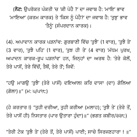
(
ਨੋਟ:
ਉਪਰੋਕਤ ਪੰਕਤੀ ’ਚ ‘ਕੀ ਪੋਹੈ ?’ ਦਾ ਜਵਾਬ ਹੈ: ‘ਮਾਇ’ ਭਾਵ
‘ਮਾਇਆ’ (ਕਰਮ ਕਾਰਕ) ਤੇ ‘ਕਿਸ ਨੂੰ ਪੋਹੈ?’ ਦਾ ਜਵਾਬ ਹੈ: ‘ਤੁਝੁ’ ਭਾਵ
‘ਤੈਨੂੰ’ (ਸੰਪਰਦਾਨ ਕਾਰਕ)।
(4). ਅਪਾਦਾਨ ਕਾਰਕ ਪੜਨਾਂਵ: ਗੁਰਬਾਣੀ ਵਿੱਚ ‘ਤੁਝੈ’ (1 ਵਾਰ), ‘ਤੁਝੈ ਤੇ’
(3 ਵਾਰ), ‘ਤੁਝੈ ਪਹਿ’ (1 ਵਾਰ), ‘ਤੁਝ ਹੀ ਤੇ’ (4 ਵਾਰ) ‘ਮੱਧਮ ਪੁਰਖ,
ਅਪਾਦਨ ਕਾਰਕ-ਰੂਪ ਪੜਨਾਂਵ’ ਹਨ, ਜਿਨ੍ਹਾਂ ਦਾ ਅਰਥ ਹੈ: ‘ਤੇਰੇ ਕੋਲੋਂ,
ਤੇਰੇ ਪਾਸੋਂ, ਤੇਰੇ ਵਿੱਚੋਂ, ਤੈਥੋਂ, ਤੇਰੇ ਤੋਂ’; ਜਿਵੇਂ:
‘‘ਹਉ ਮਾਗਉ ‘ਤੁਝੈ’ (ਤੇਰੇ ਪਾਸੋਂ) ਦਇਆਲ! ਕਰਿ ਦਾਸਾ (ਦਾ) ਗੋਲਿਆ
(ਗੋਲਾ)॥’’ (ਮ: ੫/੫੧੮)
(ਹੇ ਕਰਤਾਰ !) ‘‘ਤੁਹੀ ਦਰੀਆ, ਤੁਹੀ ਕਰੀਆ (ਮਲਾਹ); ‘ਤੁਝੈ ਤੇ’ (ਤੇਰੇ ਤੋਂ,
ਤੇਰੇ ਪਾਸੋਂ ਹੀ) ਨਿਸਤਾਰ (ਪਾਰ ਉਤਾਰਾ ਹੁੰਦਾ)॥’’ (ਭਗਤ ਕਬੀਰ/੩੩੮)
‘‘ਤੇਰੀ ਟੇਕ ‘ਤੁਝੈ ਤੇ’ (ਤੇਰੇ ਤੋਂ, ਤੇਰੇ ਪਾਸੋਂ) ਪਾਈ; ਸਾਚੇ ਸਿਰਜਣਹਾਰਾ ! ॥’’