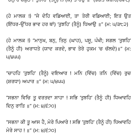
(ਹੇ ਮਾਲਕ !) ‘‘ਜੇ ਦੇਹਿ ਵਡਿਆਈ, ਤਾ ਤੇਰੀ ਵਡਿਆਈ; ਇਤ ਉਤ
(ਇੱਧਰ-ਉੱਧਰ ਭਾਵ ਹਰ ਥਾਂ) ‘ਤੁਝਹਿ’ (ਤੈਨੂੰ) ਧਿਆਉ ॥’’ (ਮ: ੫/੩੮੨)
(ਹੇ ਮਾਲਕ !) ‘‘ਮਾਨੁਖ, ਬਨੁ, ਤਿਨੁ (ਘਾਹ), ਪਸੂ, ਪੰਖੀ; ਸਗਲ ‘ਤੁਝਹਿ’
(ਤੈਨੂੰ ਹੀ) ਅਰਾਧਤੇ (ਯਾਦ ਕਰਦੇ, ਭਾਵ ਤੇਰੇ ਹੁਕਮ ’ਚ ਚੱਲਦੇ)॥’’ (ਮ:
੫/੪੫੫)
‘‘ਚਾਹਹਿ ‘ਤੁਝਹਿ’ (ਤੈਨੂੰ) ਦਇਆਰ ! ਮਨਿ (ਵਿੱਚ) ਤਨਿ (ਵਿੱਚ) ਰੁਚ
(ਸ਼ਰਧਾ) ਅਪਾਰ ॥’’ (ਮ: ੫/੪੫੫)
‘‘ਸਭਨਾ ਵਿਚਿ ਤੂ ਵਰਤਦਾ ਸਾਹਾ ! ਸਭਿ ‘ਤੁਝਹਿ’ (ਤੈਨੂੰ ਹੀ) ਧਿਆਵਹਿ
ਦਿਨੁ ਰਾਤਿ ॥’’ (ਮ: ੪/੬੭੦)
‘‘ਸਭਨਾ ਕੀ ਤੂ ਆਸ ਹੈ, ਮੇਰੇ ਪਿਆਰੇ ! ਸਭਿ ‘ਤੁਝਹਿ’ (ਤੈਨੂੰ ਹੀ) ਧਿਆਵਹਿ
ਮੇਰੇ ਸਾਹ ! ॥’’ (ਮ: ੪/੬੭੦)