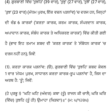
(4). ਗੁਰਬਾਣੀ ਵਿੱਚ ‘ਤੁਝਹਿ’ (39 ਵਾਰ), ‘ਤੁਝੁ’ (27 ਵਾਰ), ‘ਤੁਝੈ’ (27 ਵਾਰ),
‘ਤੁਝ’ (23 ਵਾਰ) (ਮੱਧਮ ਪੁਰਖ, ਇੱਕ ਵਚਨ ਪੜਨਾਂਵ) ’ਚ ਦਰਜ ਹਨ, ਜਿਨ੍ਹਾਂ
ਦੀ ਵੰਡ 6 ਕਾਰਕਾਂ (‘ਕਰਤਾ ਕਾਰਕ, ਕਰਮ ਕਾਰਕ, ਸੰਪਰਦਾਨ ਕਾਰਕ,
ਅਪਾਦਾਨ ਕਾਰਕ, ਸੰਬੰਧ ਕਾਰਕ ਤੇ ਅਧਿਕਰਣ ਕਾਰਕ’) ਵਿੱਚ ਕੀਤੀ ਗਈ
ਹੈ (ਭਾਵ ਇਹ ਤਮਾਮ ਸ਼ਬਦ ਵੀ ‘ਕਰਣ ਕਾਰਕ’ ਤੇ ‘ਸੰਬੋਧਨ ਕਾਰਕ’ ’ਚ
ਦਰਜ ਨਹੀਂ ਹਨ); ਜਿਵੇਂ:
(1). ਕਰਤਾ ਕਾਰਕ ਪੜਨਾਂਵ: (ੳ). ਗੁਰਬਾਣੀ ਵਿੱਚ ‘ਤੁਝਹਿ’ ਸ਼ਬਦ ਕੇਵਲ
1 ਵਾਰ ‘ਮੱਧਮ ਪੁਰਖ, ਸਾਧਾਰਨ ਕਰਤਾ ਕਾਰਕ-ਰੂਪ ਪੜਨਾਂਵ’ ਹੈ, ਜਿਸ ਦਾ
ਅਰਥ ਹੈ: ‘ਤੂੰ’; ਜਿਵੇਂ:
(ਹੇ ਪ੍ਰਭੂ !) ‘‘ਘਟਿ ਘਟਿ (ਅੰਦਰ) ਕਥਾ (ਤੂੰ) ਰਾਜਨ ਕੀ ਚਾਲੈ; ਘਰਿ ਘਰਿ
(ਵਿੱਚ) ਤੁਝਹਿ (ਤੂੰ ਹੀ) ਉਮਾਹਾ (ਖਿੜਦਾ)॥’’ (ਮ: ੫/੧੨੩੫)