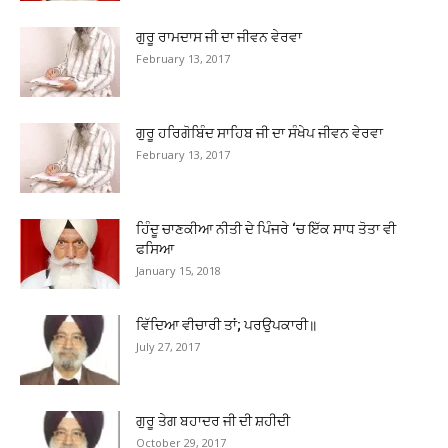
ਗੁਰੂ ਰਾਮਦਾਸ ਜੀ ਦਾ ਜੀਵਨ ਵੇਰਵਾ
February 13, 2017
ਗੁਰੂ ਹਰਿਗੋਬਿੰਦ ਸਾਹਿਬ ਜੀ ਦਾ ਸੰਖੇਪ ਜੀਵਨ ਵੇਰਵਾ
February 13, 2017
ਹਿੰਦੂ ਚਾਣਕੀਆ ਨੀਤੀ ਦੇ ਪਿੰਜਰੇ ‘ਚ ਇੱਕ ਸਾਧ ਤੋਤਾ ਵੀ
ਫਸਿਆ
January 15, 2018
ਵਿੱਦਿਆ ਵੀਚਾਰੀ ਤਾਂ; ਪਰਉਪਕਾਰੀ॥
July 27, 2017
ਗੁਰੂ ਤੇਗ ਬਹਾਦਰ ਜੀ ਦੀ ਸ਼ਹੀਦੀ
October 29, 2017