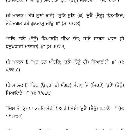
(ਹੇ ਮਾਲਕ !) ‘‘ਜਾ ਦੁਖੁ ਲਾਗੈ; ਤਾ ‘ਤੁਝੈ’ (ਤੈਨੂੰ) ਸਮਾਲੀ ॥’’ (ਮ: ੧/੨੫)
(ਹੇ ਮਾਲਕ ! ਤੇਰੇ ਗੁਣਾਂ ਬਾਰੇ) ‘‘ਸੁਣਿ ਸੁਣਿ (ਕੇ) ‘ਤੁਝੈ’ (ਤੈਨੂੰ) ਧਿਆਇਦੇ;
ਤੇਰੇ ਭਗਤ ਰਤੇ ਗੁਣਤਾਸੁ ਜੀਉ ॥’’ (ਮ: ੫/੭੪)
‘‘ਸਭਿ ‘ਤੁਝੈ’ (ਤੈਨੂੰ) ਧਿਆਵਹਿ ਜੀਅ ਜੰਤ; ਹਰਿ ਸਾਰਗ ਪਾਣਾ (ਹੇ
ਧਨੁਖਧਾਰੀ ਮਾਲਕ!) ॥’’ (ਮ: ੪/੮੪)
(ਹੇ ਮਾਲਕ !) ‘‘ਮਨ ਤਨ ਅੰਤਰਿ; ‘ਤੁਝੈ’ (ਤੈਨੂੰ ਹੀ) ਧਿਆੲਂੀ ॥’’ (ਮ:
੫/੩੮੬)
(ਹੇ ਮਾਲਕ !) ‘‘ਤਿਨ੍ (ਉਨ੍ਹਾਂ ਦੀ ਸੰਗਤ) ਮੰਗਾ; ਜਿ (ਜਿਹੜੇ) ‘ਤੁਝੈ’ (ਤੈਨੂੰ)
ਧਿਆਇਦੇ ॥’’ (ਮ: ੧/੪੬੮)
‘‘ਜਿਸ ਨੋ ਕ੍ਰਿਪਾ ਕਰਹਿ ਮੇਰੇ ਪਿਆਰੇ ! ਸੋਈ ‘ਤੁਝੈ’ (ਤੈਨੂੰ) ਪਛਾਣੈ ॥’’ (ਮ:
੫/੧੧੮੫)