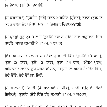
(ਵਡਿਆਈ)॥’’ (ਮ: ੪/੧੬੬)
(ਹੇ ਕਰਤਾਰ !) ‘‘ਤੁਝਹਿ’’ (ਤੇਰੇ) ਚਰਨ ਅਰਬਿੰਦ (ਸੁੰਦਰ); ਭਵਨ (ਭ੍ਰਮਣ
ਕਰਨ ਵਾਲਾ ਭੌਰਾ ਮੇਰਾ) ਮਨੁ ॥’’ (ਭਗਤ ਰਵਿਦਾਸ/੪੮੬)
(ਹੇ ਪ੍ਰਭੂ! ਗੁਰੂ ਨੂੰ) ‘‘ਮੇਲਹਿ ‘ਤੁਝਹਿ’ ਰਜਾਇ (ਤੇਰੀ ਰਜ਼ਾ ਅਨੁਸਾਰ, ਜਿਸ
ਰਾਹੀਂ); ਸਬਦੁ ਕਮਾਈਐ ॥’’ (ਮ: ੧/੭੫੨)
(6). ਅਧਿਕਰਣ ਕਾਰਕ ਪੜਨਾਂਵ: ਗੁਰਬਾਣੀ ਵਿੱਚ ‘ਤੁਝਹਿ’ (3 ਵਾਰ),
‘ਤੁਝੁ’ (2 ਵਾਰ), ‘ਤੁਝੈ’ (3 ਵਾਰ), ‘ਤੁਝ’ (14 ਵਾਰ) ‘ਮੱਧਮ ਪੁਰਖ,
ਅਧਿਕਰਣ ਕਾਰਕ-ਰੂਪ ਪੜਨਾਂਵ’ ਹਨ, ਜਿਨ੍ਹਾਂ ਦਾ ਅਰਥ ਹੈ: ‘ਤੇਰੇ ਵਿੱਚ,
ਤੇਰੇ ਉੱਤੇ, ਤੇਰੇ ਉੱਪਰ’; ਜਿਵੇਂ:
(ਹੇ ਮਾਲਕ !) ‘‘ਖਾਣੀ (4 ਖਾਣੀਆਂ ਦੇ ਜੀਵ), ਬਾਣੀ (ਉਨ੍ਹਾਂ ਦੀਆਂ
ਬੋਲੀਆਂ); ‘ਤੁਝਹਿ’ (ਤੇਰੇ ਵਿੱਚ ਹੀ) ਸਮਾਣੀ ॥’’ (ਮ: ੧/੧੦੨੧)