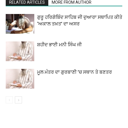
RELATED ARTICLES
MORE FROM AUTHOR
ਗੁਰੂ ਹਰਿਗੋਬਿੰਦ ਸਾਹਿਬ ਜੀ ਦੁਆਰਾ ਸਥਾਪਿਤ ਕੀਤੇ
‘ਅਕਾਲ ਤਖ਼ਤ’ ਦਾ ਅਸਰ
ਸ਼ਹੀਦ ਭਾਈ ਮਨੀ ਸਿੰਘ ਜੀ
ਮੂਲ ਮੰਤਰ ਦਾ ਗੁਰਬਾਣੀ ’ਚ ਸਥਾਨ ਤੇ ਬਣਤਰ