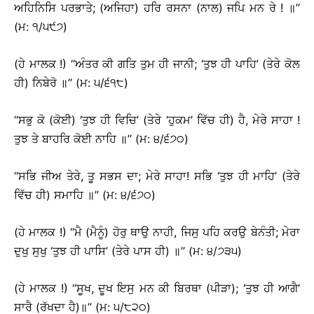
ਅਹਿਨਿਸਿ ਪਰਭਾਤੇ; (ਅਜਿਹਾ) ਹਰਿ ਰਸਨਾ (ਨਾਲ) ਜਪਿ ਮਨ ਰੇ ! ॥’’
(ਮ: ੧/੫੯੭)
(ਹੇ ਮਾਲਕ !) ‘‘ਅੰਤਰ ਕੀ ਗਤਿ ਤੁਮ ਹੀ ਜਾਨੀ; ‘ਤੁਝ ਹੀ ਪਾਹਿ’ (ਤੇਰੇ ਕੋਲ
ਹੀ) ਨਿਬੇਰੋ ॥’’ (ਮ: ੫/੬੧੮)
‘‘ਸਭੁ ਕੋ (ਕੋਈ) ‘ਤੁਝ ਹੀ ਵਿਚਿ’ (ਤੇਰੇ ‘ਹੁਕਮ’ ਵਿੱਚ ਹੀ) ਹੈ, ਮੇਰੇ ਸਾਹਾ !
ਤੁਝ ਤੇ ਬਾਹਰਿ ਕੋਈ ਨਾਹਿ ॥’’ (ਮ: ੪/੬੭੦)
‘‘ਸਭਿ ਜੀਅ ਤੇਰੇ, ਤੂ ਸਭਸ ਦਾ; ਮੇਰੇ ਸਾਹਾ! ਸਭਿ ‘ਤੁਝ ਹੀ ਮਾਹਿ’ (ਤੇਰੇ
ਵਿੱਚ ਹੀ) ਸਮਾਹਿ ॥’’ (ਮ: ੪/੬੭੦)
(ਹੇ ਮਾਲਕ !) ‘‘ਮੈ (ਮੈਨੂੰ) ਹੋਰੁ ਥਾਉ ਨਾਹੀ, ਜਿਸੁ ਪਹਿ ਕਰਉ ਬੇਨੰਤੀ; ਮੇਰਾ
ਦੁਖੁ ਸੁਖੁ ‘ਤੁਝ ਹੀ ਪਾਸਿ’ (ਤੇਰੇ ਪਾਸ ਹੀ) ॥’’ (ਮ: ੪/੭੩੫)
(ਹੇ ਮਾਲਕ !) ‘‘ਸੂਖ, ਦੂਖ ਇਸੁ ਮਨ ਕੀ ਬਿਰਥਾ (ਪੀੜਾ); ‘ਤੁਝ ਹੀ ਆਗੈ’
ਸਾਰੈ (ਰੱਖਦਾ ਹੈ)॥’’ (ਮ: ੫/੮੨੦)