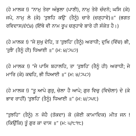
(ਹੇ ਮਾਲਕ !) ‘‘ਨਾਮੁ ਤੇਰਾ ਅੰਭੁਲਾ (ਪਾਣੀ), ਨਾਮੁ ਤੇਰੋ ਚੰਦਨੋ; ਘਸਿ (ਕੇ)
ਜਪੇ, ਨਾਮੁ ਲੇ (ਕੇ) ‘ਤੁਝਹਿ ਕਉ’ (ਤੈਨੂੰ) ਚਾਰੇ (ਚੜ੍ਹਾਵੇ)॥’’ (ਭਗਤ
ਰਵਿਦਾਸ/੬੯੪) (ਇੱਥੇ ਵੀ ਨਾਮ ਰੂਪ ਚੜ੍ਹਾਵੇ ਬਾਰੇ ਹੀ ਸੰਕੇਤ ਹੈ।)
(ਹੇ ਮਾਲਕ !) ‘‘ਜੇ ਸੁਖੁ ਦੇਹਿ, ਤ ‘ਤੁਝਹਿ’ (ਤੈਨੂੰ) ਅਰਾਧੀ; ਦੁਖਿ (ਵਿੱਚ) ਭੀ,
‘ਤੁਝੈ’ (ਤੈਨੂੰ ਹੀ) ਧਿਆਈ ॥’’ (ਮ: ੪/੭੫੭)
(ਹੇ ਮਾਲਕ !) ‘‘ਜੇ ਪਾਸਿ ਬਹਾਲਹਿ, ਤਾ ‘ਤੁਝਹਿ’ (ਤੈਨੂੰ ਹੀ) ਅਰਾਧੀ; ਜੇ
ਮਾਰਿ (ਕੇ) ਕਢਹਿ, ਭੀ ਧਿਆਈ ॥’’ (ਮ: ੪/੭੫੭)
(ਹੇ ਮਾਲਕ !) ‘‘ਤੂ ਆਪੇ ਗੁਰੁ, ਚੇਲਾ ਹੈ ਆਪੇ; ਗੁਰ ਵਿਚੁ (ਵਿਚੋਲਾ) ਦੇ (ਕੇ
ਭਾਵ ਰਾਹੀਂ) ‘ਤੁਝਹਿ’ (ਤੈਨੂੰ) ਧਿਆਈ ॥’’ (ਮ: ੪/੭੫੮)
‘‘ਤੁਝਹਿ’’ (ਤੈਨੂੰ) ਨ ਜੋਹੈ (ਤੱਕਦਾ) ਕੋ (ਕੋਈ ਕਾਮਾਦਿਕ) ਮੀਤ ਜਨ !
(ਕਿਉਂਕਿ) ਤੂੰ ਗੁਰ ਕਾ ਦਾਸ ॥’’ (ਮ: ੫/੮੧੮)