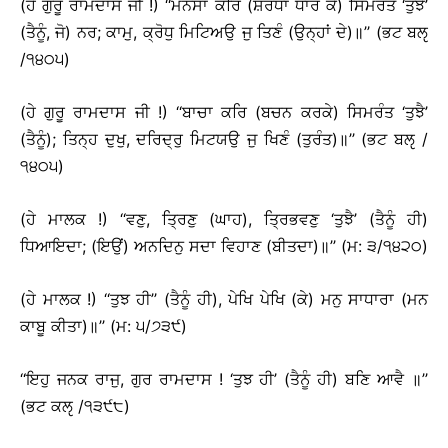
(ਹੇ ਗੁਰੂ ਰਾਮਦਾਸ ਜੀ !) ‘‘ਮਨਸਾ ਕਰਿ (ਸ਼ਰਧਾ ਧਾਰ ਕੇ) ਸਿਮਰੰਤ ‘ਤੁਝੈ’
(ਤੈਨੂੰ, ਜੋ) ਨਰ; ਕਾਮੁ, ਕ੍ਰੋਧੁ ਮਿਟਿਅਉ ਜੁ ਤਿਣੰ (ਉਨ੍ਹਾਂ ਦੇ)॥’’ (ਭਟ ਬਲੵ
/੧੪੦੫)
(ਹੇ ਗੁਰੂ ਰਾਮਦਾਸ ਜੀ !) ‘‘ਬਾਚਾ ਕਰਿ (ਬਚਨ ਕਰਕੇ) ਸਿਮਰੰਤ ‘ਤੁਝੈ’
(ਤੈਨੂੰ); ਤਿਨ੍ਹ ਦੁਖੁ, ਦਰਿਦ੍ਰੁ ਮਿਟਯਉ ਜੁ ਖਿਣੰ (ਤੁਰੰਤ)॥’’ (ਭਟ ਬਲੵ /
੧੪੦੫)
(ਹੇ ਮਾਲਕ !) ‘‘ਵਣੁ, ਤ੍ਰਿਣੁ (ਘਾਹ), ਤ੍ਰਿਭਵਣੁ ‘ਤੁਝੈ’ (ਤੈਨੂੰ ਹੀ)
ਧਿਆਇਦਾ; (ਇਉਂ) ਅਨਦਿਨੁ ਸਦਾ ਵਿਹਾਣ (ਬੀਤਦਾ)॥’’ (ਮ: ੩/੧੪੨੦)
(ਹੇ ਮਾਲਕ !) ‘‘ਤੁਝ ਹੀ’’ (ਤੈਨੂੰ ਹੀ), ਪੇਖਿ ਪੇਖਿ (ਕੇ) ਮਨੁ ਸਾਧਾਰਾ (ਮਨ
ਕਾਬੂ ਕੀਤਾ)॥’’ (ਮ: ੫/੭੩੯)
‘‘ਇਹੁ ਜਨਕ ਰਾਜੁ, ਗੁਰ ਰਾਮਦਾਸ ! ‘ਤੁਝ ਹੀ’ (ਤੈਨੂੰ ਹੀ) ਬਣਿ ਆਵੈ ॥’’
(ਭਟ ਕਲੵ /੧੩੯੮)