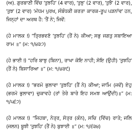
(ਅ). ਗੁਰਬਾਣੀ ਵਿੱਚ ‘ਤੁਝਹਿ’ (4 ਵਾਰ), ‘ਤੁਝੁ’ (2 ਵਾਰ), ‘ਤੁਝੈ’ (2 ਵਾਰ),
‘ਤੁਝ’ (2 ਵਾਰ) ‘ਮੱਧਮ ਪੁਰਖ, ਸੰਬੰਧਕੀ ਕਰਤਾ ਕਾਰਕ-ਰੂਪ ਪੜਨਾਂਵ’ ਹਨ,
ਜਿਨ੍ਹਾਂ ਦਾ ਅਰਥ ਹੈ: ‘ਤੈਂ ਨੇ’; ਜਿਵੇਂ:
(ਹੇ ਮਾਲਕ !) ‘‘ਤ੍ਰਿਭਵਣੋ ‘ਤੁਝਹਿ’ (ਤੈਂ ਨੇ) ਕੀਆ; ਸਭੁ ਜਗਤੁ ਸਬਾਇਆ
ਰਾਮ ॥’’ (ਮ: ੧/੪੩੭)
(ਹੇ ਭਾਈ !) ‘‘ਹਰਿ ਬਾਝੁ (ਬਿਨਾ), ਰਾਖਾ ਕੋਇ ਨਾਹੀ; ਸੋਇ (ਉਹੀ) ‘ਤੁਝਹਿ’
(ਤੈਂ ਨੇ) ਬਿਸਾਰਿਆ ॥’’ (ਮ: ੧/੪੩੯)
(ਹੇ ਮਾਲਕ !) ‘‘ਭਰਮੋ ਭੁਲਾਵਾ ‘ਤੁਝਹਿ’ (ਤੈਂ ਨੇ) ਕੀਆ; ਜਾਮਿ (ਜਦੋਂ) ਏਹੁ
(ਭਰਮੋ ਭੁਲਾਵਾ) ਚੁਕਾਵਹੇ (ਤਾਂ ਤੇਰੇ ਬਾਰੇ ਇਹ ਸਮਝ ਆਉਂਦੀ)॥’’ (ਮ:
੧/੫੬੭)
(ਹੇ ਮਾਲਕ !) ‘‘ਜਿਹਬਾ, ਨੇਤ੍ਰ, ਸੋਤ੍ਰ (ਕੰਨ), ਸਚਿ (ਵਿੱਚ) ਰਾਤੇ; ਜਲਿ
(ਜਲਨ) ਬੂਝੀ ‘ਤੁਝਹਿ’ (ਤੈਂ ਨੇ) ਬੁਝਾਈ ॥’’ (ਮ: ੧/੬੩੪)