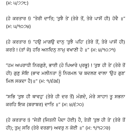
(ਮ: ੫/੭੭੮)
(ਹੇ ਕਰਤਾਰ !) ‘‘ਤੇਰੀ ਦਾਤਿ; ‘ਤੁਝੈ ਤੇ’ (ਤੇਰੇ ਤੋਂ, ਤੇਰੇ ਪਾਸੋਂ ਹੀ) ਹੋਵੈ ॥’’
(ਮ: ੫/੧੦੭੪)
(ਹੇ ਕਰਤਾਰ !) ‘‘ਹਉ ਮਾਗਉ ਦਾਨੁ ‘ਤੁਝੈ ਪਹਿ’ (ਤੇਰੇ ਤੋਂ, ਤੇਰੇ ਪਾਸੋਂ ਹੀ)
ਕਰਤੇ ! (ਤਾਂ ਜੋ) ਹਰਿ ਅਨਦਿਨੁ ਨਾਮੁ ਵਖਾਣੀ ਹੇ ॥’’ (ਮ: ੪/੧੦੭੧)
‘‘ਹਮ ਅਪਰਾਧੀ ਨਿਰਗੁਣੇ, ਭਾਈ (ਹੇ ਪਿਆਰੇ ਪ੍ਰਭੂ) ! ‘ਤੁਝ ਹੀ ਤੇ’ (ਤੇਰੇ ਤੋਂ
ਹੀ) ਗੁਣੁ ਸੋਇ (ਭਾਵ ਮਲੀਨਤਾ ਨੂੰ ਨਿਰਮਲ ’ਚ ਬਦਲਣ ਵਾਲਾ ‘ਉਹ ਗੁਣ’
ਮਿਲ ਸਕਦਾ ਹੈ)॥’’ (ਮ: ੧/੬੩੬)
‘‘ਸਭਿ ‘ਤੁਝ ਹੀ ਥਾਵਹੁ’ (ਤੇਰੇ ਹੀ ਦਰ ਤੋਂ) ਮੰਗਦੇ, ਮੇਰੇ ਸਾਹਾ! ਤੂ ਸਭਨਾ
ਕਰਹਿ ਇਕ (ਬਰਾਬਰ) ਦਾਤਿ ॥’’ (ਮ: ੪/੬੭੦)
(ਹੇ ਕਰਤਾਰ !) ‘‘ਜੇਤੀ (ਜਿਤਨੀ ਪੈਦਾ ਹੋਈ) ਹੈ, ਤੇਤੀ ‘ਤੁਝ ਹੀ ਤੇ’ (ਤੇਰੇ ਤੋਂ
ਹੀ); ਤੁਮ੍ ਸਰਿ (ਤੇਰੇ ਵਰਗਾ) ਅਵਰੁ ਨ ਕੋਈ ॥’’ (ਮ: ੧/੧੨੭੩)