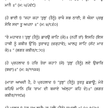
ਮਾਨੈ ॥’’ (ਮ: ੫/੨੬੯)
(ਹੇ ਭਾਈ !) ‘‘ਜਹਾ ਕਹਾ ‘ਤੁਝੁ’ (ਤੈਨੂੰ) ਰਾਖੈ ਸਭ ਠਾਈ; ਸੋ ਐਸਾ ਪ੍ਰਭੁ
ਸੇਵਿ ਸਦਾ ਤੂ ਅਪਨਾ ॥’’ (ਮ: ੪/੮੬੦)
‘‘ਰੇ ਮਹਾਵਤ ! ‘ਤੁਝੁ’ (ਤੈਨੂੰ) ਡਾਰਉ ਕਾਟਿ (ਕੇ)॥ (ਨਹੀਂ ਤਾਂ) ਇਸਹਿ (ਇਸ
ਹਾਥੀ ਨੂੰ ਕਬੀਰ ਉੱਤੇ) ਤੁਰਾਵਹੁ (ਚੜ੍ਹਾਵੋ); ਘਾਲਹੁ ਸਾਟਿ (ਸੱਟ ਮਾਰ
ਕੇ)॥ ’’ (ਭਗਤ ਕਬੀਰ/੮੭੦)
(ਹੇ ਪ੍ਰਹਲਾਦ !) ਹਰਿ ਤੇਰਾ ਕਹਾ? (ਜੋ) ‘ਤੁਝੁ’ (ਤੈਨੂੰ) ਲਏ ਉਬਾਰਿ
(ਬਚਾ)॥’’ (ਮ: ੩/੧੧੩੩)
(ਮਾਤਾ ਆਖਦੀ ਹੈ, ਹੇ ਪ੍ਰਹਲਾਦ !) ‘‘ਤੁਝੁ’’ (ਤੈਨੂੰ) ਤੁਰਤੁ ਛਡਾਊ; ਮੇਰੋ
ਕਹਿਓ ਮਾਨਿ (ਕਿ ‘ਰਾਮ’ ਦੀ ਬਜਾਏ ‘ਅੱਲ੍ਹਾ’ ਕਹਿ ਦੇ)॥’’ (ਭਗਤ
ਕਬੀਰ/੧੧੯੪)