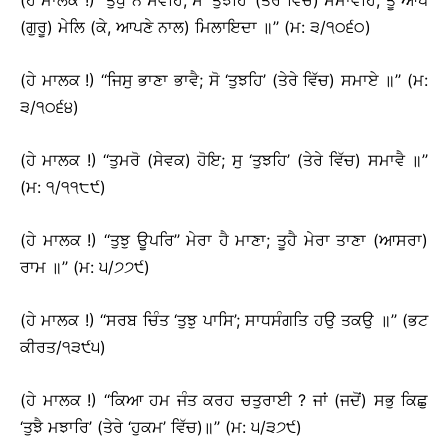
(ਹੇ ਮਾਲਕ !) ‘‘ਤੁਧੁ ਨੋ ਸੇਵਹਿ, ਸੇ ‘ਤੁਝਹਿ’ (ਤੇਰੇ ਵਿੱਚ) ਸਮਾਵਹਿ; ਤੂ ਆਪੇ
(ਗੁਰੂ) ਮੇਲਿ (ਕੇ, ਆਪਣੇ ਨਾਲ) ਮਿਲਾਇਦਾ ॥’’ (ਮ: ੩/੧੦੬੦)
(ਹੇ ਮਾਲਕ !) ‘‘ਜਿਸੁ ਭਾਣਾ ਭਾਵੈ; ਸੋ ‘ਤੁਝਹਿ’ (ਤੇਰੇ ਵਿੱਚ) ਸਮਾਏ ॥’’ (ਮ:
੩/੧੦੬੪)
(ਹੇ ਮਾਲਕ !) ‘‘ਤੁਮਰੋ (ਸੇਵਕ) ਹੋਇ; ਸੁ ‘ਤੁਝਹਿ’ (ਤੇਰੇ ਵਿੱਚ) ਸਮਾਵੈ ॥’’
(ਮ: ੧/੧੧੮੯)
(ਹੇ ਮਾਲਕ !) ‘‘ਤੁਝੁ ਊਪਰਿ’’ ਮੇਰਾ ਹੈ ਮਾਣਾ; ਤੂਹੈ ਮੇਰਾ ਤਾਣਾ (ਆਸਰਾ)
ਰਾਮ ॥’’ (ਮ: ੫/੭੭੯)
(ਹੇ ਮਾਲਕ !) ‘‘ਸਰਬ ਚਿੰਤ ‘ਤੁਝੁ ਪਾਸਿ’; ਸਾਧਸੰਗਤਿ ਹਉ ਤਕਉ ॥’’ (ਭਟ
ਕੀਰਤ/੧੩੯੫)
(ਹੇ ਮਾਲਕ !) ‘‘ਕਿਆ ਹਮ ਜੰਤ ਕਰਹ ਚਤੁਰਾਈ ? ਜਾਂ (ਜਦੋਂ) ਸਭੁ ਕਿਛੁ
‘ਤੁਝੈ ਮਝਾਰਿ’ (ਤੇਰੇ ‘ਹੁਕਮ’ ਵਿੱਚ)॥’’ (ਮ: ੫/੩੭੯)