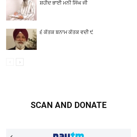
ਸ਼ਹੀਦ ਭਾਈ ਮਨੀ ਸਿੰਘ ਜੀ
੬ ਕੱਤਕ ਬਨਾਮ ਕੱਤਕ ਵਦੀ ੯
SCAN AND DONATE