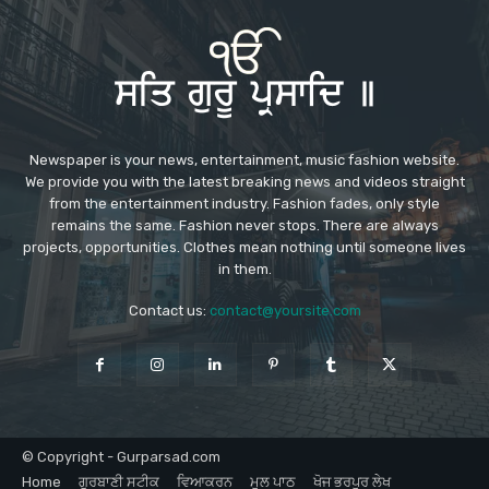
Newspaper is your news, entertainment, music fashion website.
We provide you with the latest breaking news and videos straight
from the entertainment industry. Fashion fades, only style
remains the same. Fashion never stops. There are always
projects, opportunities. Clothes mean nothing until someone lives
in them.
Contact us:
contact@yoursite.com
© Copyright - Gurparsad.com
Home
ਗੁਰਬਾਣੀ ਸਟੀਕ
ਵਿਆਕਰਨ
ਮੂਲ ਪਾਠ
ਖੋਜ ਭਰਪੂਰ ਲੇਖ