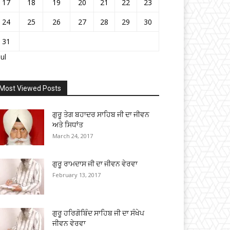
17
18
19
20
21
22
23
24
25
26
27
28
29
30
31
Jul
Most Viewed Posts
ਗੁਰੂ ਤੇਗ ਬਹਾਦਰ ਸਾਹਿਬ ਜੀ ਦਾ ਜੀਵਨ
ਅਤੇ ਸਿਧਾਂਤ
March 24, 2017
ਗੁਰੂ ਰਾਮਦਾਸ ਜੀ ਦਾ ਜੀਵਨ ਵੇਰਵਾ
February 13, 2017
ਗੁਰੂ ਹਰਿਗੋਬਿੰਦ ਸਾਹਿਬ ਜੀ ਦਾ ਸੰਖੇਪ
ਜੀਵਨ ਵੇਰਵਾ