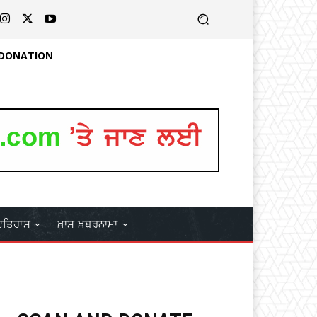
 DONATION
ਤਿਹਾਸ
ਖ਼ਾਸ ਖ਼ਬਰਨਾਮਾ