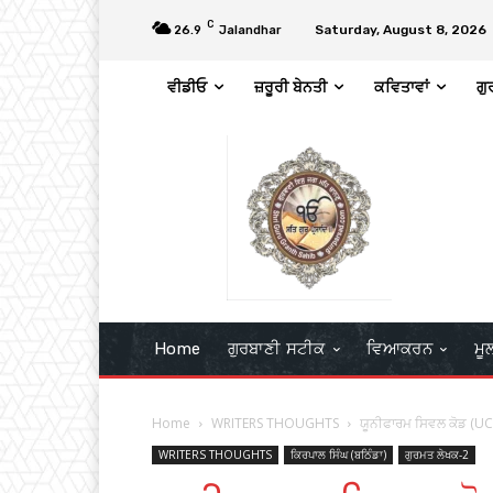
C
Saturday, August 8, 2026
26.9
Jalandhar
ਵੀਡੀਓ
ਜ਼ਰੂਰੀ ਬੇਨਤੀ
ਕਵਿਤਾਵਾਂ
ਗੁ
Home
ਗੁਰਬਾਣੀ ਸਟੀਕ
ਵਿਆਕਰਨ
ਮੂ
Home
WRITERS THOUGHTS
ਯੂਨੀਫਾਰਮ ਸਿਵਲ ਕੋਡ (UC
WRITERS THOUGHTS
ਕਿਰਪਾਲ ਸਿੰਘ (ਬਠਿੰਡਾ)
ਗੁਰਮਤ ਲੇਖਕ-2