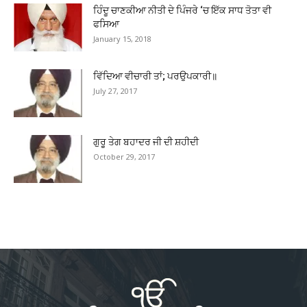
ਹਿੰਦੂ ਚਾਣਕੀਆ ਨੀਤੀ ਦੇ ਪਿੰਜਰੇ ‘ਚ ਇੱਕ ਸਾਧ ਤੋਤਾ ਵੀ
ਫਸਿਆ
January 15, 2018
ਵਿੱਦਿਆ ਵੀਚਾਰੀ ਤਾਂ; ਪਰਉਪਕਾਰੀ॥
July 27, 2017
ਗੁਰੂ ਤੇਗ ਬਹਾਦਰ ਜੀ ਦੀ ਸ਼ਹੀਦੀ
October 29, 2017