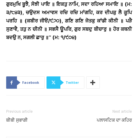
ਗੁਰਮੁਖਿ ਬੂਝੈ, ਸੋਝੀ ਪਾਇ ॥ ਇਕਤੁ ਨਾਮਿ, ਸਦਾ ਰਹਿਆ ਸਮਾਇ ॥ (ਮ:
੩/੮੪੩), ਚਉਦਸ ਅਮਾਵਸ ਰਚਿ ਰਚਿ ਮਾਂਗਹਿ, ਕਰ ਦੀਪਕੁ ਲੈ ਕੂਪਿ
ਪਰਹਿ ॥ (ਕਬੀਰ ਜੀੳ/੯੭੦), ਗਣਿ ਗਣਿ ਜੋਤਕੁ ਕਾਂਡੀ ਕੀਨੀ ॥ ਪੜੈ
ਸੁਣਾਵੈ, ਤਤੁ ਨ ਚੀਨੀ ॥ ਸਭਸੈ ਊਪਰਿ, ਗੁਰ ਸਬਦੁ ਬੀਚਾਰੁ ॥ ਹੋਰ ਕਥਨੀ
ਬਦਉ ਨ, ਸਗਲੀ ਛਾਰੁ ॥’’ (ਮ: ੧/੯੦੪)
Facebook
Twitter
Previous article
Next article
ਬੀਬੀ ਸੁਭਾਗੀ
ਪਲਾਸਟਿਕ ਦਾ ਕਹਿਰ