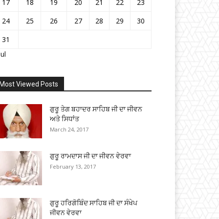
17
18
19
20
21
22
23
24
25
26
27
28
29
30
31
Jul
Most Viewed Posts
ਗੁਰੂ ਤੇਗ ਬਹਾਦਰ ਸਾਹਿਬ ਜੀ ਦਾ ਜੀਵਨ
ਅਤੇ ਸਿਧਾਂਤ
March 24, 2017
ਗੁਰੂ ਰਾਮਦਾਸ ਜੀ ਦਾ ਜੀਵਨ ਵੇਰਵਾ
February 13, 2017
ਗੁਰੂ ਹਰਿਗੋਬਿੰਦ ਸਾਹਿਬ ਜੀ ਦਾ ਸੰਖੇਪ
ਜੀਵਨ ਵੇਰਵਾ