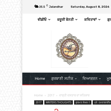
C
Saturday, August 8, 2026
25.5
Jalandhar
ਵੀਡੀਓ
ਜ਼ਰੂਰੀ ਬੇਨਤੀ
ਕਵਿਤਾਵਾਂ
ਗੁ
Home
ਗੁਰਬਾਣੀ ਸਟੀਕ
ਵਿਆਕਰਨ
ਮੂ
Home
2017
ਦਾੜ੍ਹੀ ਦਸਤਾਰ ਦਾ ਸਤਿਕਾਰ
2017
WRITERS THOUGHTS
ਗੁਰਮਤ ਲੇਖਕ-1
ਪ੍ਰੋ: ਹਮਦਰਦਵੀਰ