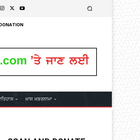
 DONATION
ਤਿਹਾਸ
ਖ਼ਾਸ ਖ਼ਬਰਨਾਮਾ