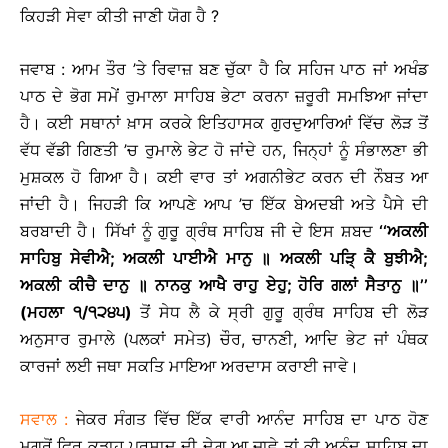
ਕਿਹੜੀ ਸੇਵਾ ਕੀਤੀ ਜਾਣੀ ਯੋਗ ਹੈ ?
ਜਵਾਬ : ਆਮ ਤੌਰ ’ਤੇ ਰਿਵਾਜ਼ ਬਣ ਚੁੱਕਾ ਹੈ ਕਿ ਸਹਿਜ ਪਾਠ ਜਾਂ ਅਖੰਡ
ਪਾਠ ਦੇ ਭੋਗ ਸਮੇਂ ਰੁਮਾਲਾ ਸਾਹਿਬ ਭੇਟਾ ਕਰਨਾ ਜ਼ਰੂਰੀ ਸਮਝਿਆ ਜਾਂਦਾ
ਹੈ। ਕਈ ਸਥਾਨਾਂ ਖ਼ਾਸ ਕਰਕੇ ਇਤਿਹਾਸਕ ਗੁਰਦੁਆਰਿਆਂ ਵਿੱਚ ਲੋੜ ਤੋਂ
ਵੱਧ ਵੱਡੀ ਗਿਣਤੀ ’ਚ ਰੁਮਾਲੇ ਭੇਟ ਹੋ ਜਾਂਦੇ ਹਨ, ਜਿਨ੍ਹਾਂ ਨੂੰ ਸੰਭਾਲਣਾ ਭੀ
ਮੁਸ਼ਕਲ ਹੋ ਗਿਆ ਹੈ। ਕਈ ਵਾਰ ਤਾਂ ਅਗਨੀਭੇਟ ਕਰਨ ਦੀ ਨੌਬਤ ਆ
ਜਾਂਦੀ ਹੈ। ਜਿਹੜੀ ਕਿ ਆਪਣੇ ਆਪ ’ਚ ਇੱਕ ਬੇਅਦਬੀ ਅਤੇ ਪੈਸੇ ਦੀ
ਬਰਬਾਦੀ ਹੈ। ਸਿੱਖਾਂ ਨੂੰ ਗੁਰੂ ਗ੍ਰੰਥ ਸਾਹਿਬ ਜੀ ਦੇ ਇਸ ਸ਼ਬਦ
‘‘
ਅਕਲੀ
ਸਾਹਿਬੁ
ਸੇਵੀਐ
;
ਅਕਲੀ
ਪਾਈਐ
ਮਾਨੁ
॥
ਅਕਲੀ
ਪੜਿ੍
ਕੈ
ਬੁਝੀਐ
;
ਅਕਲੀ
ਕੀਚੈ
ਦਾਨੁ
॥
ਨਾਨਕੁ
ਆਖੈ
ਰਾਹੁ
ਏਹੁ
;
ਹੋਰਿ
ਗਲਾਂ
ਸੈਤਾਨੁ
॥
’’
(
ਮਹਲਾ
੧
/
੧੨੪੫
)
ਤੋਂ ਸੇਧ ਲੈ ਕੇ ਸ੍ਰੀ ਗੁਰੂ ਗ੍ਰੰਥ ਸਾਹਿਬ ਦੀ ਲੋੜ
ਅਨੁਸਾਰ ਰੁਮਾਲੇ (ਪਲਕਾਂ ਸਮੇਤ) ਚੌਰ, ਚਾਨਣੀ, ਆਦਿ ਭੇਟ ਜਾਂ ਪੰਥਕ
ਕਾਰਜਾਂ ਲਈ ਜਥਾ ਸਕਤਿ ਮਾਇਆ ਅਰਦਾਸ ਕਰਾਈ ਜਾਵੇ।
ਸਵਾਲ :
ਜੇਕਰ ਸੰਗਤ ਵਿੱਚ ਇੱਕ ਵਾਰੀ ਆਨੰਦ ਸਾਹਿਬ ਦਾ ਪਾਠ ਹੋਣ
ਮਗਰੋਂ ਫਿਰ ਕੜਾਹ ਪ੍ਰਸਾਦ ਦੀ ਦੇਗ਼ ਆ ਜਾਵੇ ਤਾਂ ਕੀ ਅਨੰਦ ਸਾਹਿਬ ਦਾ