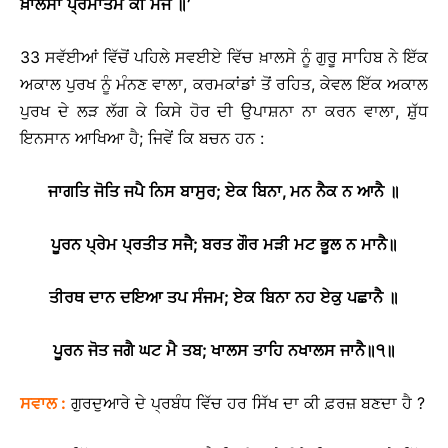
ਖ਼ਾਲਸਾ
ਪ੍ਰਮਾਤਮ
ਕੀ
ਮੌਜ
॥
’
33 ਸਵੱਈਆਂ ਵਿੱਚੋਂ ਪਹਿਲੇ ਸਵਈਏ ਵਿੱਚ ਖ਼ਾਲਸੇ ਨੂੰ ਗੁਰੂ ਸਾਹਿਬ ਨੇ ਇੱਕ
ਅਕਾਲ ਪੁਰਖ ਨੂੰ ਮੰਨਣ ਵਾਲਾ, ਕਰਮਕਾਂਡਾਂ ਤੋਂ ਰਹਿਤ, ਕੇਵਲ ਇੱਕ ਅਕਾਲ
ਪੁਰਖ ਦੇ ਲੜ ਲੱਗ ਕੇ ਕਿਸੇ ਹੋਰ ਦੀ ਉਪਾਸ਼ਨਾ ਨਾ ਕਰਨ ਵਾਲਾ, ਸ਼ੁੱਧ
ਇਨਸਾਨ ਆਖਿਆ ਹੈ; ਜਿਵੇਂ ਕਿ ਬਚਨ ਹਨ :
ਜਾਗਤਿ
ਜੋਤਿ
ਜਪੈ
ਨਿਸ
ਬਾਸੁਰ
;
ਏਕ
ਬਿਨਾ
,
ਮਨ
ਨੈਕ
ਨ
ਆਨੈ
॥
ਪੂਰਨ
ਪ੍ਰੇਮ
ਪ੍ਰਤੀਤ
ਸਜੈ
;
ਬਰਤ
ਗੌਰ
ਮੜੀ
ਮਟ
ਭੂਲ
ਨ
ਮਾਨੈ
॥
ਤੀਰਥ
ਦਾਨ
ਦਇਆ
ਤਪ
ਸੰਜਮ
;
ਏਕ
ਬਿਨਾ
ਨਹ
ਏਕੁ
ਪਛਾਨੈ
॥
ਪੂਰਨ
ਜੋਤ
ਜਗੈ
ਘਟ
ਮੈ
ਤਬ
;
ਖਾਲਸ
ਤਾਹਿ
ਨਖਾਲਸ
ਜਾਨੈ
॥
੧
॥
ਸਵਾਲ
:
ਗੁਰਦੁਆਰੇ ਦੇ ਪ੍ਰਬੰਧ ਵਿੱਚ ਹਰ ਸਿੱਖ ਦਾ ਕੀ ਫ਼ਰਜ਼ ਬਣਦਾ ਹੈ ?