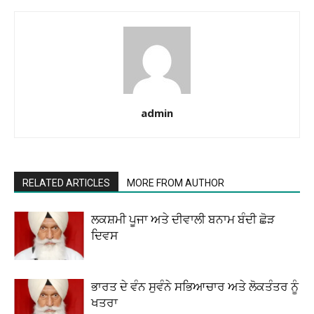
admin
RELATED ARTICLES
MORE FROM AUTHOR
ਲਕਸ਼ਮੀ ਪੂਜਾ ਅਤੇ ਦੀਵਾਲੀ ਬਨਾਮ ਬੰਦੀ ਛੋੜ
ਦਿਵਸ
ਭਾਰਤ ਦੇ ਵੰਨ ਸੁਵੰਨੇ ਸਭਿਆਚਾਰ ਅਤੇ ਲੋਕਤੰਤਰ ਨੂੰ
ਖਤਰਾ