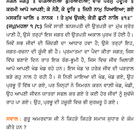
ਸਗਲ
ਜਗਤੁ
॥
ਚੰਗਿਆਈਆ
ਬੁਰਿਆਈਆ
;
ਵਾਚੈ
ਧਰਮੁ
ਹਦੂਰਿ
॥
ਕਰਮੀ
ਆਪੋ
ਆਪਣੀ
;
ਕੇ
ਨੇੜੈ
,
ਕੇ
ਦੂਰਿ
॥
ਜਿਨੀ
ਨਾਮੁ
ਧਿਆਇਆ
;
ਗਏ
ਮਸਕਤਿ
ਘਾਲਿ
॥
ਨਾਨਕ
!
ਤੇ
ਮੁਖ
ਉਜਲੇ
;
ਕੇਤੀ
ਛੁਟੀ
ਨਾਲਿ
॥
੧
॥
’’
(
ਜਪੁ
/
ਮਹਲਾ
੧
/
੮
)
ਜਿਵੇਂ ਸਾਰੀ ਬਨਸਪਤੀ ਦੀ ਉਤਪਤੀ ਦਾ ਮੁੱਖ ਸ੍ਰੋਤ
ਪਾਣੀ ਹੈ, ਉਸੇ ਤਰ੍ਹਾਂ ਇਸ ਜਗਤ ਦੀ ਉਤਪਤੀ ਅਕਾਲ ਪੁਰਖ ਤੋਂ ਹੋਈ ਹੈ।
ਜਿਵੇਂ ਸਭ ਜੀਵਾਂ ਦੀ ਜ਼ਿੰਦਗੀ ਦਾ ਆਧਾਰ ਹਵਾ ਹੈ; ਉਸੇ ਤਰ੍ਹਾਂ ਇਹ,
ਜਗਤ-ਰਚਨਾ ਦੀ ਕੂੰਜੀ ਭੀ ਹੈ। ਪ੍ਰਮਾਤਮਾ ਦਾ ਪੈਦਾ ਕੀਤਾ ਜਗਤ; ਜਿਸ
ਵਿੱਚ ਬਣਾਏ ਦਿਨ ਰਾਤ ਇਕ ਰੰਗ-ਭੂਮੀ ਹੈ, ਜਿਸ ਵਿਚ ਜੀਵ ਖਿਲਾੜੀ
ਆਪੋ ਆਪਣੀ ਖੇਡ ਖੇਡ ਰਹੇ ਹਨ। ਇਸ ਖੇਡ ’ਚ ਹਰੇਕ ਜੀਵ ਦੀ ਪੜਤਾਲ
ਬੜੇ ਗਹੁ ਨਾਲ ਹੋ ਰਹੀ ਹੈ। ਜੋ ਨਿਰੀ ਮਾਇਆ ਦੀ ਖੇਡ, ਖੇਡ ਗਏ, ਉਹ
ਪ੍ਰਭੂ ਤੋਂ ਵਿੱਥ ਪਾ ਗਏ, ਪਰ ਜਿਨ੍ਹਾਂ ਨੇ ਸਿਮਰਨ ਕਰਨ ਵਾਲ਼ੀ ਖੇਡ, ਖੇਡੀ,
ਉਹ ਆਪਣੀ ਜੀਵਨ ਯਾਤਰਾ ਸਫਲ ਕਰ ਗਏ ਤੇ ਕਈ ਹੋਰ ਜੀਵਾਂ ਨੂੰ ਸੁਚੱਜੇ
ਰਾਹ ਪਾ ਗਏ। ਉਹ, ਪ੍ਰਭੂ ਦੀ ਹਜ਼ੂਰੀ ਵਿਚ ਭੀ ਸੁਰਖ਼ਰੂ ਹੋ ਗਏ।
ਸਵਾਲ
:
ਗੁਰੂ ਅਮਰਦਾਸ ਜੀ ਨੇ ਕਿਹੜੇ ਕਿਹੜੇ ਸਮਾਜ ਸੁਧਾਰ ਦੇ ਕੰਮ
ਕੀਤੇ ਹਨ ?