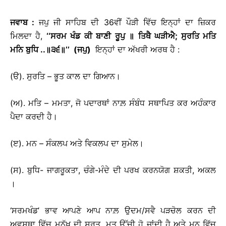
ਜਵਾਬ
:
ਜਪੁ ਜੀ ਸਾਹਿਬ ਦੀ 36ਵੀਂ ਪੌੜੀ ਵਿੱਚ ਇਨ੍ਹਾਂ ਦਾ ਜ਼ਿਕਰ
ਮਿਲਦਾ ਹੈ,
‘‘
ਸਰਮ
ਖੰਡ
ਕੀ
ਬਾਣੀ
ਰੂਪੁ
॥
ਤਿਥੈ
ਘੜੀਐ
;
ਸੁਰਤਿ
ਮਤਿ
ਮਨਿ
ਬੁਧਿ
..
॥
੩੬
॥
’’ (
ਜਪੁ
)
ਇਨ੍ਹਾਂ ਦਾ ਅੱਖਰੀ ਅਰਥ ਹੈ :
(ੳ). ਸੁਰਤਿ – ਭੂਤ ਕਾਲ ਦਾ ਗਿਆਨ।
(ਅ). ਮਤਿ – ਮਮਤਾ, ਜੋ ਪਦਾਰਥਾਂ ਨਾਲ਼ ਸੰਬੰਧ ਸਥਾਪਿਤ ਕਰ ਅਹੰਕਾਰ
ਪੈਦਾ ਕਰਦੀ ਹੈ।
(ੲ). ਮਨ – ਸੰਕਲਪ ਅਤੇ ਵਿਕਲਪ ਦਾ ਸੁਮੇਲ।
(ਸ). ਬੁਧਿ- ਜਾਗਰੂਕਤਾ, ਚੰਗੇ-ਮੰਦੇ ਦੀ ਪਰਖ ਕਰਨਯੋਗ ਸ਼ਕਤੀ, ਅਕਲ
।
‘ਸਰਮਖੰਡ’ ਭਾਵ ਆਪਣੇ ਆਪ ਨਾਲ਼ ਉਦਮ/ਸਵੈ ਪੜਚੋਲ ਕਰਨ ਦੀ
ਅਵਸਥਾ ਵਿੱਚ ਮਨੁੱਖ ਦੀ ਸੁਰਤ, ਮਤ ਉੱਚੀ ਹੋ ਜਾਂਦੀ ਹੈ ਅਤੇ ਮਨ ਵਿੱਚ