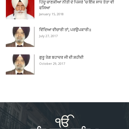
ਹਿੰਦੂ ਚਾਣਕੀਆ ਨੀਤੀ ਦੇ ਪਿੰਜਰੇ ‘ਚ ਇੱਕ ਸਾਧ ਤੋਤਾ ਵੀ
ਫਸਿਆ
January 15, 2018
ਵਿੱਦਿਆ ਵੀਚਾਰੀ ਤਾਂ; ਪਰਉਪਕਾਰੀ॥
July 27, 2017
ਗੁਰੂ ਤੇਗ ਬਹਾਦਰ ਜੀ ਦੀ ਸ਼ਹੀਦੀ
October 29, 2017