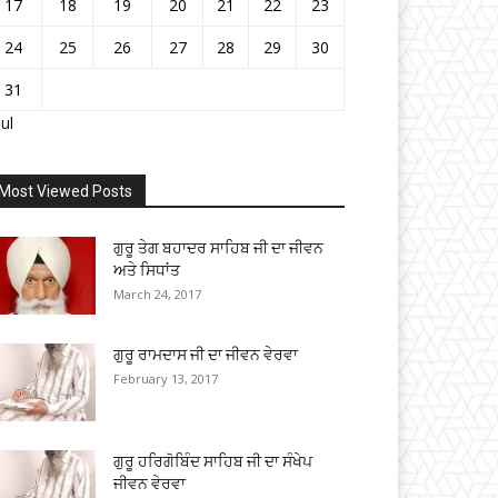
17
18
19
20
21
22
23
24
25
26
27
28
29
30
31
Jul
Most Viewed Posts
ਗੁਰੂ ਤੇਗ ਬਹਾਦਰ ਸਾਹਿਬ ਜੀ ਦਾ ਜੀਵਨ
ਅਤੇ ਸਿਧਾਂਤ
March 24, 2017
ਗੁਰੂ ਰਾਮਦਾਸ ਜੀ ਦਾ ਜੀਵਨ ਵੇਰਵਾ
February 13, 2017
ਗੁਰੂ ਹਰਿਗੋਬਿੰਦ ਸਾਹਿਬ ਜੀ ਦਾ ਸੰਖੇਪ
ਜੀਵਨ ਵੇਰਵਾ