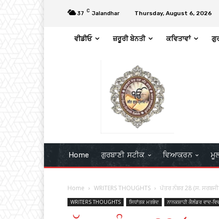
C
Thursday, August 6, 2026
37
Jalandhar
ਵੀਡੀਓ
ਜ਼ਰੂਰੀ ਬੇਨਤੀ
ਕਵਿਤਾਵਾਂ
ਗੁ
Home
ਗੁਰਬਾਣੀ ਸਟੀਕ
ਵਿਆਕਰਨ
ਮੂ
Home
WRITERS THOUGHTS
ਪੱਤਰ ਨੰਬਰ 28 (ਸ. ਸਰਬਜੀਤ ਸ
WRITERS THOUGHTS
ਸਿਧਾਂਤਕ ਮਤਭੇਦ
ਨਾਨਕਸ਼ਾਹੀ ਕੈਲੰਡਰ ਵਾਦ-ਵਿ