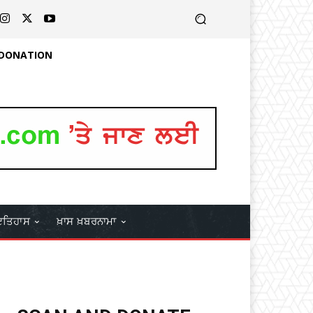
 DONATION
ਤਿਹਾਸ
ਖ਼ਾਸ ਖ਼ਬਰਨਾਮਾ