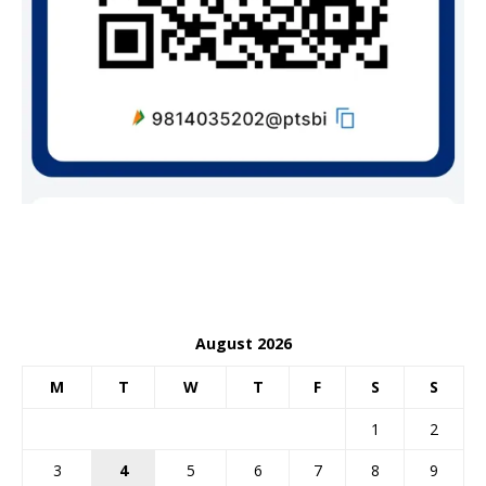
August 2026
M
T
W
T
F
S
S
1
2
3
4
5
6
7
8
9