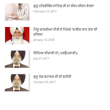
ਗੁਰੂ ਹਰਿਗੋਬਿੰਦ ਸਾਹਿਬ ਜੀ ਦਾ ਸੰਖੇਪ ਜੀਵਨ ਵੇਰਵਾ
February 13, 2017
ਹਿੰਦੂ ਚਾਣਕੀਆ ਨੀਤੀ ਦੇ ਪਿੰਜਰੇ ‘ਚ ਇੱਕ ਸਾਧ ਤੋਤਾ ਵੀ
ਫਸਿਆ
January 15, 2018
ਵਿੱਦਿਆ ਵੀਚਾਰੀ ਤਾਂ; ਪਰਉਪਕਾਰੀ॥
July 27, 2017
ਗੁਰੂ ਤੇਗ ਬਹਾਦਰ ਜੀ ਦੀ ਸ਼ਹੀਦੀ
October 29, 2017