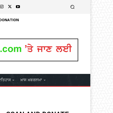
 DONATION
ਤਿਹਾਸ
ਖ਼ਾਸ ਖ਼ਬਰਨਾਮਾ