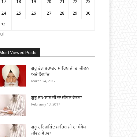
17
18
19
20
21
22
23
24
25
26
27
28
29
30
31
Jul
Most Viewed Posts
ਗੁਰੂ ਤੇਗ ਬਹਾਦਰ ਸਾਹਿਬ ਜੀ ਦਾ ਜੀਵਨ
ਅਤੇ ਸਿਧਾਂਤ
March 24, 2017
ਗੁਰੂ ਰਾਮਦਾਸ ਜੀ ਦਾ ਜੀਵਨ ਵੇਰਵਾ
February 13, 2017
ਗੁਰੂ ਹਰਿਗੋਬਿੰਦ ਸਾਹਿਬ ਜੀ ਦਾ ਸੰਖੇਪ
ਜੀਵਨ ਵੇਰਵਾ