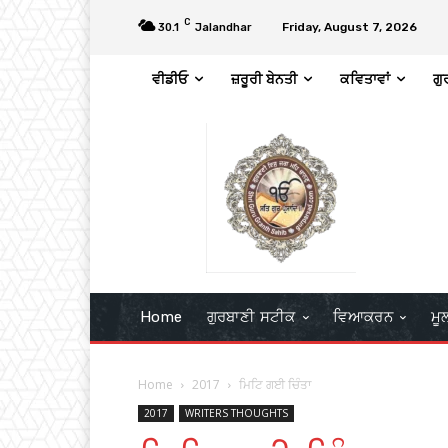
C
Friday, August 7, 2026
30.1
Jalandhar
ਵੀਡੀਓ
ਜ਼ਰੂਰੀ ਬੇਨਤੀ
ਕਵਿਤਾਵਾਂ
ਗੁ
Home
ਗੁਰਬਾਣੀ ਸਟੀਕ
ਵਿਆਕਰਨ
ਮੂ
Home
2017
ਮਿਟਿ ਗਈ ਚਿੰਤਾ
2017
WRITERS THOUGHTS