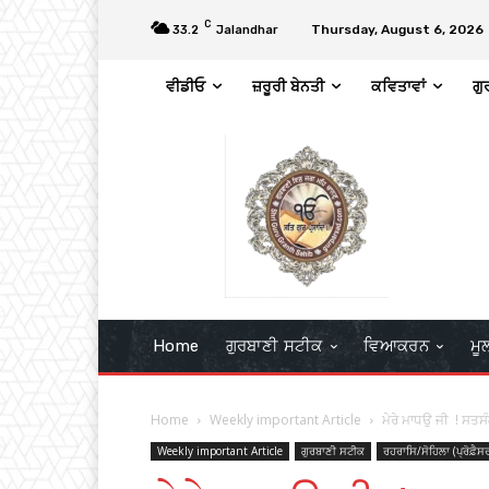
C
Thursday, August 6, 2026
33.2
Jalandhar
ਵੀਡੀਓ
ਜ਼ਰੂਰੀ ਬੇਨਤੀ
ਕਵਿਤਾਵਾਂ
ਗੁ
Home
ਗੁਰਬਾਣੀ ਸਟੀਕ
ਵਿਆਕਰਨ
ਮੂ
Home
Weekly important Article
ਮੇਰੇ ਮਾਧਉ ਜੀ ! ਸਤਸ
Weekly important Article
ਗੁਰਬਾਣੀ ਸਟੀਕ
ਰਹਰਾਸਿ/ਸੋਹਿਲਾ (ਪ੍ਰੋਫ਼ੈ