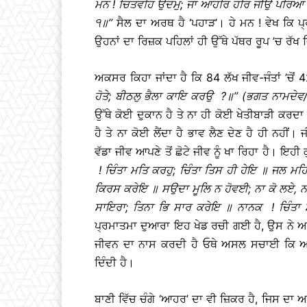
ਮਨ
!
ਚਿਤਵਹਿ
ਉਦਮੁ
;
ਜਾ
ਆਹਰਿ
ਹਰਿ
ਜੀਉ
ਪਰਿਆ
੧
॥
’’
ਸੈਲ ਦਾ ਅਰਥ ਹੈ ‘ਪਹਾੜ’। ਹੇ ਮਨ ! ਵੇਖ ਕਿ ਪ੍ਰ
ਉਹਨਾਂ ਦਾ ਰਿਜ਼ਕ ਪਹਿਲਾਂ ਹੀ ਉੱਥੇ ਪੱਥਰ ਰੂਪ ’ਚ ਰੱਖ ਦ
ਅਕਸਰ ਕਿਹਾ ਜਾਂਦਾ ਹੈ ਕਿ 84 ਲੱਖ ਜੀਵ-ਜੰਤਾਂ ’ਚੋਂ 
ਹੋਤੇ
;
ਬੀਠਲੁ
ਭੈਲਾ
ਕਾਇ
ਕਰਉ
?
॥
’’ (
ਭਗਤ
ਨਾਮਦੇਵ
ਉੱਥੇ ਕੋਈ ਦੁਕਾਨ ਹੈ ਤੇ ਨਾ ਹੀ ਕੋਈ ਖੇਤੀਬਾੜੀ ਕਰਦਾ ਹ
ਹੈ ਤੇ ਨਾ ਕੋਈ ਲੈਂਦਾ ਹੈ ਭਾਵ ਲੈਣ ਦੇਣ ਹੈ ਹੀ ਨਹ
ਵੱਡਾ ਜੀਵ ਆਪਣੇ ਤੋਂ ਛੋਟੇ ਜੀਵ ਨੂੰ ਖਾ ਰਿਹਾ ਹੈ। ਇ
!
ਚਿੰਤਾ
ਮਤਿ
ਕਰਹੁ
;
ਚਿੰਤਾ
ਤਿਸ
ਹੀ
ਹੇਇ
॥
ਜਲ
ਮਹ
ਕਿਰਸ
ਕਰੇਇ
॥
ਸਉਦਾ
ਮੂਲਿ
ਨ
ਹੋਵਈ
;
ਨਾ
ਕੋ
ਲਏ
,
ਸਾਇਰਾ
;
ਤਿਨਾ
ਭਿ
ਸਾਰ
ਕਰੇਇ
॥
ਨਾਨਕ
!
ਚਿੰਤਾ
ਪ੍ਰਮਾਤਮਾ ਦੁਆਰਾ ਇਹ ਖੇਡ ਰਚੀ ਗਈ ਹੈ, ਉਸ ਨੇ ਆਹ
ਜੀਵਨ ਦਾ ਨਾਸ ਕਰਦੀ ਹੈ ਓਥੇ ਅਸਲ ਸਚਾਈ ਕਿ ਅਕਾ
ਦਿੰਦੀ ਹੈ।
ਬਾਣੀ ਵਿੱਚ ਚੰਗੇ ‘ਆਹਰ’ ਦਾ ਵੀ ਜ਼ਿਕਰ ਹੈ, ਜਿਸ ਦਾ