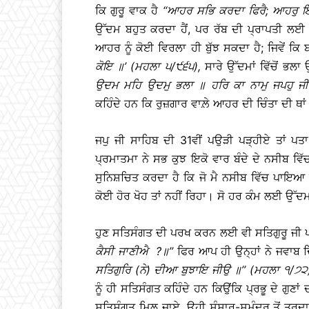
ਕਿ ਗੁਰੂ ਵਾਕ ਹੈ
‘‘
ਆਹਰ
ਸਭਿ
ਕਰਦਾ
ਫਿਰੈ
;
ਆਹਰੁ
ਇ
ਉੱਦਮ ਬਹੁਤ ਕਰਦਾ ਹੈਂ, ਪਰ ਰੱਬ ਦੀ ਪ੍ਰਾਪਤੀ ਲਈ
ਆਹਰ ਨੂੰ ਕੋਈ ਵਿਰਲਾ ਹੀ ਬੁੱਝ ਸਕਦਾ ਹੈ; ਜਿਵੇਂ ਕ
ਕੋਇ
॥
’ (
ਮਹਲਾ
੫
/
੯੬੫
),
ਸਾਰੇ ਉੱਦਮਾਂ ਵਿੱਚੋਂ ਭ
ਉਦਮ
ਮਹਿ
ਉਦਮੁ
ਭਲਾ
॥
ਹਰਿ
ਕਾ
ਨਾਮੁ
ਜਪਹੁ
ਜ
ਕਹਿੰਦੇ ਹਨ ਕਿ ਰੁਜ਼ਗਾਰ ਵਾਲ਼ੇ ਆਹਰ ਦੀ ਚਿੰਤਾ ਦੀ ਥਾ
ਜਪੁ ਜੀ ਸਾਹਿਬ ਦੀ 31ਵੀਂ ਪਉੜੀ ਪੜ੍ਹੀਏ ਤਾਂ ਪਤ
ਪ੍ਰਮਾਤਮਾ ਨੇ ਸਭ ਕੁਝ ਇਕੋ ਵਾਰ ਬੰਦੇ ਦੇ ਨਸੀਬ ਵ
ਸੁਨਿਸ਼ਚਿਤ ਕਰਦਾ ਹੈ ਕਿ ਜੋ ਮੈ ਨਸੀਬ ਵਿੱਚ ਪਾਇਆ ਹੈ
ਕੋਈ ਹੋਰ ਖੋਹ ਤਾਂ ਨਹੀਂ ਰਿਹਾ। ਸੋ ਹਰ ਕੰਮ ਲਈ ਉੱਦਮ
ਹੁਣ ਸਤਿਸੰਗਤ ਦੀ ਪਰਖ ਕਰਨ ਲਈ ਵੀ ਸਤਿਗੁਰੂ ਜੀ ਪਾਸੋ
ਕੈਸੀ
ਜਾਣੀਐ
?
॥
’’
ਫਿਰ ਆਪ ਹੀ ਉਨ੍ਹਾਂ ਨੇ ਜਵਾਬ ਦ
ਸਤਿਗੁਰਿ
(
ਨੇ
)
ਦੀਆ
ਬੁਝਾਇ
ਜੀਉ
॥
’’ (
ਮਹਲਾ
੧
/
੭੨
ਨੂੰ ਹੀ ਸਤਿਸੰਗਤ ਕਹਿੰਦੇ ਹਨ ਕਿਉਂਕਿ ਪ੍ਰਭੂ ਦੇ ਗੁਣ
ਸਤਿਸੰਗਤ ਮਿਲ ਜਾਏ, ਉਹੀ ਸੰਸਾਰ-ਸਮੁੰਦਰ ਤੋਂ ਤਰਦਾ 