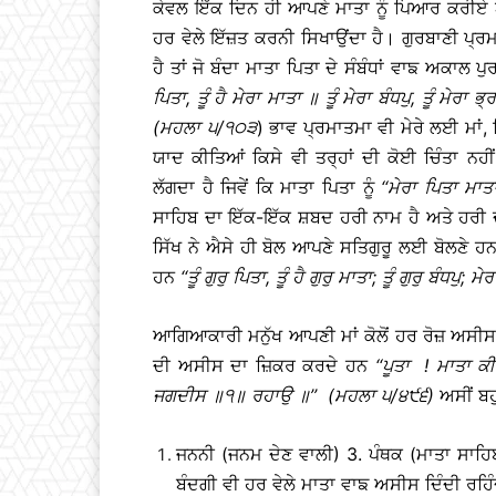
ਕੇਵਲ ਇੱਕ ਦਿਨ ਹੀ ਆਪਣੇ ਮਾਤਾ ਨੂੰ ਪਿਆਰ ਕਰੀਏ
ਹਰ ਵੇਲੇ ਇੱਜ਼ਤ ਕਰਨੀ ਸਿਖਾਉਂਦਾ ਹੈ। ਗੁਰਬਾਣੀ ਪ੍ਰਮਾ
ਹੈ ਤਾਂ ਜੋ ਬੰਦਾ ਮਾਤਾ ਪਿਤਾ ਦੇ ਸੰਬੰਧਾਂ ਵਾਙ ਅਕਾਲ
ਪਿਤਾ
,
ਤੂੰ
ਹੈ
ਮੇਰਾ
ਮਾਤਾ
॥
ਤੂੰ
ਮੇਰਾ
ਬੰਧਪੁ
,
ਤੂੰ
ਮੇਰਾ
ਭ੍ਰ
(
ਮਹਲਾ
੫
/
੧੦੩
) ਭਾਵ ਪ੍ਰਮਾਤਮਾ ਵੀ ਮੇਰੇ ਲਈ ਮਾਂ,
ਯਾਦ ਕੀਤਿਆਂ ਕਿਸੇ ਵੀ ਤਰ੍ਹਾਂ ਦੀ ਕੋਈ ਚਿੰਤਾ ਨਹ
ਲੱਗਦਾ ਹੈ ਜਿਵੇਂ ਕਿ ਮਾਤਾ ਪਿਤਾ ਨੂੰ
‘‘
ਮੇਰਾ
ਪਿਤਾ
ਮਾਤ
ਸਾਹਿਬ ਦਾ ਇੱਕ-ਇੱਕ ਸ਼ਬਦ ਹਰੀ ਨਾਮ ਹੈ ਅਤੇ ਹਰੀ ਦਾ
ਸਿੱਖ ਨੇ ਐਸੇ ਹੀ ਬੋਲ ਆਪਣੇ ਸਤਿਗੁਰੂ ਲਈ ਬੋਲਣੇ ਹਨ,
ਹਨ
‘‘
ਤੂੰ
ਗੁਰੁ
ਪਿਤਾ
,
ਤੂੰ
ਹੈ
ਗੁਰੁ
ਮਾਤਾ
;
ਤੂੰ
ਗੁਰੁ
ਬੰਧਪੁ
;
ਮੇਰ
ਆਗਿਆਕਾਰੀ ਮਨੁੱਖ ਆਪਣੀ ਮਾਂ ਕੋਲੋਂ ਹਰ ਰੋਜ਼ ਅਸੀਸ ਲ
ਦੀ ਅਸੀਸ ਦਾ ਜ਼ਿਕਰ ਕਰਦੇ ਹਨ
‘‘
ਪੂਤਾ
!
ਮਾਤਾ
ਕੀ
ਜਗਦੀਸ
॥
੧
॥
ਰਹਾਉ
॥
’’ (
ਮਹਲਾ
੫
/
੪੯੬
)
ਅਸੀਂ ਬਹ
ਜਨਨੀ (ਜਨਮ ਦੇਣ ਵਾਲੀ) 3. ਪੰਥਕ (ਮਾਤਾ ਸਾਹਿ
ਬੰਦਗੀ ਵੀ ਹਰ ਵੇਲੇ ਮਾਤਾ ਵਾਙ ਅਸੀਸ ਦਿੰਦੀ ਰਹਿੰ