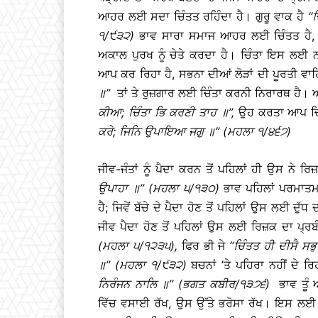
ਆਹਰ ਲਈ ਸਦਾ ਚਿੰਤਤ ਰਹਿੰਦਾ ਹੈ। ਗੁਰੂ ਵਾਕ ਹੈ
‘‘
ਚ
੧
/
੯੩੨
)
ਭਾਵ ਸਾਰਾ ਸਮਾਜ ਆਹਰ ਲਈ ਚਿੰਤਤ ਹੈ, ਪਰ 
ਅਕਾਲ ਪੁਰਖ ਨੂੰ ਚੇਤੇ ਕਰਦਾ ਹੈ। ਚਿੰਤਾ ਇਸ ਲਈ ਨਹ
ਆਪ ਕਰ ਰਿਹਾ ਹੈ, ਸਭਨਾ ਦੀਆਂ ਲੋੜਾਂ ਦੀ ਪੂਰਤੀ ਵਾ
॥
’’
ਤਾਂ ਤੇ ਰੁਜ਼ਗਾਰ ਲਈ ਚਿੰਤਾ ਕਰਨੀ ਨਿਰਾਰਥ ਹੈ।
ਕੀਆ
;
ਚਿੰਤਾ
ਭਿ
ਕਰਣੀ
ਤਾਹ
॥
’’,
ਉਹ ਕਰਤਾ ਆਪ ਚਿੰ
ਕਰੇ
;
ਜਿਨਿ
ਉਪਾਇਆ
ਜਗੁ
॥
’’ (
ਮਹਲਾ
੧
/
੪੬੭
)
ਜੀਵ-ਜੰਤਾਂ ਨੂੰ ਪੈਦਾ ਕਰਨ ਤੋਂ ਪਹਿਲਾਂ ਹੀ ਉਸ ਨੇ ਰ
ਉਪਾਹਾ
॥
’’ (
ਮਹਲਾ
੫
/
੧੩੦
)
ਭਾਵ ਪਹਿਲਾਂ ਪਰਮਾਤਮਾ 
ਹੈ; ਜਿਵੇਂ ਬੱਚੇ ਦੇ ਪੈਦਾ ਹੋਣ ਤੋਂ ਪਹਿਲਾਂ ਉਸ ਲਈ ਦੁੱ
ਜੀਵ ਪੈਦਾ ਹੋਣ ਤੋਂ ਪਹਿਲਾਂ ਉਸ ਲਈ ਰਿਜ਼ਕ ਦਾ ਪ੍ਰ
(
ਮਹਲਾ
੫
/
੧੨੩੫
),
ਫਿਰ ਭੀ ਜੇ
‘‘
ਚਿੰਤਤ
ਹੀ
ਦੀਸੈ
ਸਭੁ
॥
’’ (
ਮਹਲਾ
੧
/
੯੩੨
)
ਬਚਨਾਂ ’ਤੇ ਪਹਿਰਾ ਨਹੀਂ ਦੇ ਰ
ਨਿਰੰਜਨ
ਨਾਲਿ
॥
’’ (
ਭਗਤ
ਕਬੀਰ
/
੧੩੭੬
)
ਭਾਵ ਤੂੰ
ਵਿੱਚ ਵਸਾਈ ਰੱਖ, ਉਸ ਉੱਤੇ ਭਰੋਸਾ ਰੱਖ। ਇਸ ਲਈ 