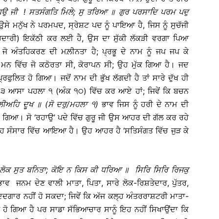
ਧਉ
ਜੀ
!
ਸਤਸੰਗਤਿ
ਮਿਲੇ
;
ਸੁ
ਤਰਿਆ
॥
ਗੁਰ
ਪਰਸਾਦਿ
ਪਰਮ
ਪਦੁ
ਸੇ ਮਨੁੱਖ ਨੇ ਪਰਮਪਦ, ਸ੍ਰੇਸ਼ਟ ਪਦ ਨੂੰ ਪਾਇਆ ਹੈ, ਜਿਸ ਨੂੰ ਸੁਚੱਜੀ
ਹਦਾਰੀ) ਇਕੱਠੀ ਕਰ ਲਈ ਹੈ, ਉਸ ਦਾ ਸੁੱਕੀ ਲੱਕੜੀ ਵਰਗਾ ਪਿਆ
ੋ ਅੰਤਹਿਕਰਣ ਦੀ ਮਲ਼ੀਨਤਾ ਹੈ; ਪ੍ਰਭੂ ਦੇ ਨਾਮ ਨੂੰ ਜਪ ਜਪ ਕੇ
ਨ ਵਿੱਚ ਜੋ ਕਠੋਰਤਾ ਸੀ, ਕੋਰਾਪਨ ਸੀ; ਉਹ ਮੁੱਕ ਗਿਆ ਹੈ। ਜਦ
ਲਿਤ ਹੋ ਗਿਆ। ਜਦੋਂ ਨਾਮ ਦੀ ਭੁੱਖ ਲੱਗਦੀ ਹੈ ਤਾਂ ਸਾਰੇ ਦੁੱਖ ਹੀ
 ੩ ਆਸਾ ਪਹਲਾ ੧ (ਅੰਕ ੧੦) ਵਿੱਚ ਕਰ ਆਏ ਹਾਂ; ਜਿਵੇਂ ਕਿ ਬਚਨ
ਲੀਅਹਿ
ਦੂਖ
॥
(
ਸੋ
ਦਰੁ
/
ਮਹਲਾ
੧
)
ਭਾਵ ਜਿਸ ਨੂੰ ਹਰੀ ਦੇ ਨਾਮ ਦੀ
ਆ। ਸੋ ‘ਰਹਾਉ’ ਪਦੇ ਵਿੱਚ ਗੁਰੂ ਜੀ ਉਸ ਆਹਰ ਦੀ ਗੱਲ ਕਰ ਰਹੇ
 ਉਹ ਸੰਸਾਰ ਵਿੱਚ ਆਇਆ ਹੈ। ਉਹ ਆਹਰ ਹੈ ‘ਸਤਿਸੰਗਤ ਵਿੱਚ ਜੁੜ ਕੇ
ਲੋਕ
ਸੁਤ
ਬਨਿਤਾ
;
ਕੋਇ
ਨ
ਕਿਸ
ਕੀ
ਧਰਿਆ
॥
ਸਿਰਿ
ਸਿਰਿ
ਰਿਜਕੁ
ਭਾਵ ਜਨਮ ਦੇਣ ਵਾਲੀ ਮਾਤਾ, ਪਿਤਾ, ਸਾਰੇ ਲੋਕ-ਰਿਸ਼ਤੇਦਾਰ, ਪੁੱਤਰ,
ਮਦਦਗਾਰ ਨਹੀਂ ਹੋ ਸਕਦਾ; ਜਿਵੇਂ ਕਿ ਅੱਜ ਕਲ੍ਹ ਅੰਤਰਰਾਸ਼ਟਰੀ ਮਾਤਾ-
ਹੋ ਗਿਆ ਹੈ ਪਰ ਸਾਡਾ ਸੱਭਿਆਚਾਰ ਸਾਨੂੰ ਇਹ ਨਹੀਂ ਸਿਖਾਉਂਦਾ ਕਿ