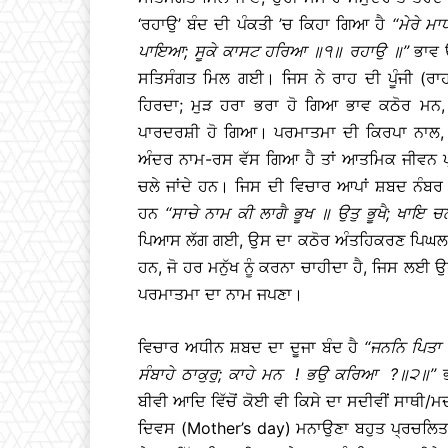
‘ਰਹਾਉ’ ਬੰਦ ਦੀ ਪੰਕਤੀ ’ਚ ਕਿਹਾ ਗਿਆ ਹੈ
‘‘
ਮੇਰੇ
ਮਾ
ਪਾਇਆ
;
ਸੂਕੇ
ਕਾਸਟ
ਹਰਿਆ
॥
੧
॥
ਰਹਾਉ
॥
’’
ਭਾਵ ਉ
ਸਤਿਸੰਗਤ ਮਿਲ ਗਈ। ਜਿਸ ਨੇ ਰਾਹ ਦੀ ਪੂੰਜੀ (ਰਾ
ਹਿਰਦਾ; ਮੁੜ ਹਰਾ ਭਰਾ ਹੋ ਗਿਆ ਭਾਵ ਕਠੋਰ ਮਨ, ਜ
ਪਾਰਦਰਸ਼ੀ ਹੋ ਗਿਆ। ਪਰਮਾਤਮਾ ਦੀ ਕਿਰਪਾ ਨਾਲ, ਮ
ਅੰਦਰ ਨਾਮ-ਰਸ ਵੱਸ ਗਿਆ ਹੈ ਤਾਂ ਆਤਮਿਕ ਜੀਵਨ ਪ੍ਰਫੁ
ਚਲੇ ਜਾਂਦੇ ਹਨ। ਜਿਸ ਦੀ ਵਿਚਾਰ ਆਪਾਂ ਸ਼ਬਦ ਨੰਬਰ
ਹਨ
‘‘
ਸਾਚੇ
ਨਾਮ
ਕੀ
ਲਾਗੈ
ਭੂਖ
॥
ਉਤੁ
ਭੂਖੈ
;
ਖਾਇ
ਚ
ਪਿਆਸ ਲੱਗ ਗਈ, ਉਸ ਦਾ ਕਠੋਰ ਅੰਤਹਿਕਰਣ ਪਿਘਲ ਗਿ
ਹਨ, ਜੋ ਹਰ ਮਨੁੱਖ ਨੂੰ ਕਰਨਾ ਚਾਹੀਦਾ ਹੈ, ਜਿਸ ਲਈ
ਪਰਮਾਤਮਾ ਦਾ ਨਾਮ ਜਪਣਾ।
ਵਿਚਾਰ ਅਧੀਨ ਸ਼ਬਦ ਦਾ ਦੂਜਾ ਬੰਦ ਹੈ
‘‘
ਜਨਨਿ
ਪਿਤਾ
ਸੰਬਾਹੇ
ਠਾਕੁਰੁ
;
ਕਾਹੇ
ਮਨ
!
ਭਉ
ਕਰਿਆ
?
॥
੨
॥
’’
ਬੀਵੀ ਆਦਿ ਵਿੱਚੋਂ ਕੋਈ ਵੀ ਕਿਸੇ ਦਾ ਸਦੀਵੀਂ ਸਾਥੀ/
ਦਿਵਸ (Mother’s day) ਮਨਾਉਣਾ ਬਹੁਤ ਪ੍ਰਚਲਿਤ 