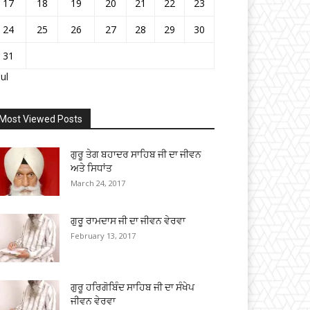
17
18
19
20
21
22
23
24
25
26
27
28
29
30
31
Jul
Most Viewed Posts
ਗੁਰੂ ਤੇਗ ਬਹਾਦਰ ਸਾਹਿਬ ਜੀ ਦਾ ਜੀਵਨ
ਅਤੇ ਸਿਧਾਂਤ
March 24, 2017
ਗੁਰੂ ਰਾਮਦਾਸ ਜੀ ਦਾ ਜੀਵਨ ਵੇਰਵਾ
February 13, 2017
ਗੁਰੂ ਹਰਿਗੋਬਿੰਦ ਸਾਹਿਬ ਜੀ ਦਾ ਸੰਖੇਪ
ਜੀਵਨ ਵੇਰਵਾ