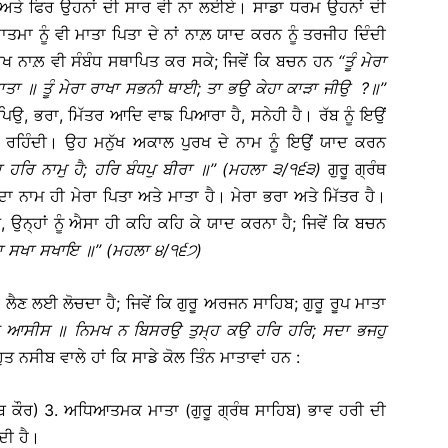
 ਅਤੇ ਫਿਰ ਉਹਨਾਂ ਦੀ ਸਾਰ ਵੀ ਨਾ ਲਈਏ। ਸਾਡਾ ਧਰਮ ਉਹਨਾਂ ਦੀ
ਤਮਾ ਨੂੰ ਵੀ ਮਾਤਾ ਪਿਤਾ ਦੇ ਨਾਂ ਨਾਲ਼ ਯਾਦ ਕਰਨ ਨੂੰ ਤਰਜੀਹ ਦਿੰਦੀ
 ਪੁਰਖ ਨਾਲ਼ ਵੀ ਸੰਬੰਧ ਸਥਾਪਿਤ ਕਰ ਸਕੇ; ਜਿਵੇਂ ਕਿ ਬਚਨ ਹਨ
‘‘
ਤੂੰ
ਮੇਰਾ
ਾਤਾ
॥
ਤੂੰ
ਮੇਰਾ
ਰਾਖਾ
ਸਭਨੀ
ਥਾਈ
;
ਤਾ
ਭਉ
ਕੇਹਾ
ਕਾੜਾ
ਜੀਉ
?
॥
’’
 ਪਿਉ, ਭਰਾ, ਮਿੱਤਰ ਆਦਿ ਵਾਙ ਪਿਆਰਾ ਹੈ, ਸਨੇਹੀ ਹੈ। ਰੱਬ ਨੂੰ ਇਉਂ
ੀਂ ਰਹਿੰਦੀ। ਉਹ ਮਨੁੱਖ ਅਕਾਲ ਪੁਰਖ ਦੇ ਨਾਮ ਨੂੰ ਇਉਂ ਯਾਦ ਕਰਨ
ਾ
ਹਰਿ
ਨਾਮੁ
ਹੈ
;
ਹਰਿ
ਬੰਧਪੁ
ਬੀਰਾ
॥
’’ (
ਮਹਲਾ
੩
/
੧੬੩
)
ਗੁਰੂ ਗ੍ਰੰਥ
 ਨਾਮ ਹੀ ਮੇਰਾ ਪਿਤਾ ਅਤੇ ਮਾਤਾ ਹੈ। ਮੇਰਾ ਭਰਾ ਅਤੇ ਮਿੱਤਰ ਹੈ।
 ਉਨ੍ਹਾਂ ਨੂੰ ਐਸਾ ਹੀ ਕਹਿ ਕਹਿ ਕੇ ਯਾਦ ਕਰਨਾ ਹੈ; ਜਿਵੇਂ ਕਿ ਬਚਨ
ਾ
ਸਖਾ
ਸਖਾਇ
॥
’’ (
ਮਹਲਾ
੪
/
੧੬੭
)
ੈਣ ਲਈ ਲੋਚਦਾ ਹੈ; ਜਿਵੇਂ ਕਿ ਗੁਰੂ ਅਰਜਨ ਸਾਹਿਬ; ਗੁਰੂ ਰੂਪ ਮਾਤਾ
ਆਸੀਸ
॥
ਨਿਮਖ
ਨ
ਬਿਸਰਉ
ਤੁਮ੍ਹ
ਕਉ
ਹਰਿ
ਹਰਿ
;
ਸਦਾ
ਭਜਹੁ
ੁਤ ਨਸੀਬ ਵਾਲੇ ਹਾਂ ਕਿ ਸਾਡੇ ਕੋਲ ਤਿੰਨ ਮਾਤਾਵਾਂ ਹਨ :
ਬ ਕੌਰ) 3. ਅਧਿਆਤਮਕ ਮਾਤਾ (ਗੁਰੂ ਗ੍ਰੰਥ ਸਾਹਿਬ) ਭਾਵ ਹਰੀ ਦੀ
ਦੀ ਹੈ।