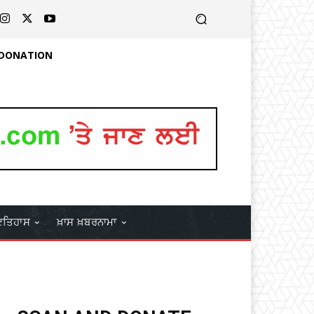
 DONATION
ਤਿਹਾਸ
ਖ਼ਾਸ ਖ਼ਬਰਨਾਮਾ