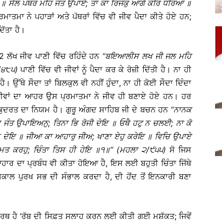
॥
ਸੈਲ
ਪਥਰ
ਮਹਿ
ਜੰਤ
ਉਪਾਏ
;
ਤਾ
ਕਾ
ਰਿਜਕੁ
ਆਗੈ
ਕਰਿ
ਧਰਿਆ
॥
ਮਾਤਮਾ ਨੇ ਪਹਾੜਾਂ ਅਤੇ ਪੱਥਰਾਂ ਵਿੱਚ ਵੀ ਜੀਵ ਪੈਦਾ ਕੀਤੇ ਹੋਏ ਹਨ;
ਿੱਤਾ ਹੈ।
42 ਲੱਖ ਜੀਵ ਪਾਣੀ ਵਿੱਚ ਰਹਿੰਦੇ ਹਨ
‘‘
ਬਇਆਲੀਸ
ਲਖ
ਜੀ
ਜਲ
ਮਹਿ
/
੪੮੫
)
ਪਾਣੀ ਵਿੱਚ ਵੀ ਜੀਵਾਂ ਨੂੰ ਪੈਦਾ ਕਰ ਕੇ ਰੋਜ਼ੀ ਦਿੱਤੀ ਹੈ। ਨਾ ਹੀ
ੈ। ਉੱਥੇ ਸੌਦਾ ਤਾਂ ਬਿਲਕੁਲ ਵੀ ਨਹੀਂ ਹੁੰਦਾ, ਨਾ ਹੀ ਕੋਈ ਸੌਦਾ ਦਿੰਦਾ
ੀਂ। ਜੀਵਾਂ ਦਾ ਆਹਰ ਉਸ ਪ੍ਰਮਾਤਮਾ ਨੇ ਜੀਵ ਹੀ ਬਣਾਏ ਹੋਏ ਹਨ। ਹਰ
ਹੀ ਕੁਦਰਤ ਦਾ ਨਿਯਮ ਹੈ। ਗੁਰੂ ਅੰਗਦ ਸਾਹਿਬ ਜੀ ਦੇ ਬਚਨ ਹਨ
‘‘
ਨਾਨਕ
ਿ
ਜੰਤ
ਉਪਾਇਅਨੁ
;
ਤਿਨਾ
ਭਿ
ਰੋਜੀ
ਦੇਇ
॥
ਓਥੈ
ਹਟੁ
ਨ
ਚਲਈ
;
ਨਾ
ਕੋ
ਨ
ਦੇਇ
॥
ਜੀਆ
ਕਾ
ਆਹਾਰੁ
ਜੀਅ
;
ਖਾਣਾ
ਏਹੁ
ਕਰੇਇ
॥
ਵਿਚਿ
ਉਪਾਏ
ਮਤ
ਕਰਹੁ
;
ਚਿੰਤਾ
ਤਿਸ
ਹੀ
ਹੇਇ
॥
੧
॥
’’ (
ਮਹਲਾ
੨
/
੯੫੫
)
ਸੋ ਜਿਸ
ਾਰ ਦਾ ਪ੍ਰਬੰਧ ਵੀ ਕੀਤਾ ਹੋਇਆ ਹੈ, ਇਸ ਲਈ ਬਹੁਤੀ ਚਿੰਤਾ ਜਿੱਥੇ
ਲ ਪੁਰਖ ਸਭ ਦੀ ਸੰਭਾਲ ਕਰਦਾ ਹੈ, ਦੀ ਹੋਂਦ ਤੋਂ ਇਨਕਾਰੀ ਬਣਾ
 ਅਰਥ ਹੈ ‘ਰੱਬ ਦੀ ਸਿਫ਼ਤ ਸਲਾਹ ਕਰਨ ਲਈ ਕੀਤੀ ਗਈ ਮਸ਼ੱਕਤ; ਜਿਵੇਂ