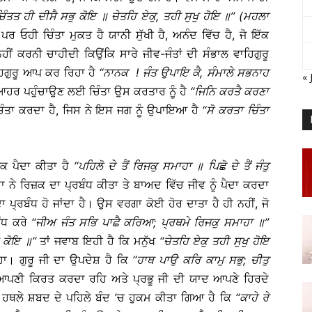
ਿੰਤਤ
ਹੀ
ਦੀਸੈ
ਸਭੁ
ਕੋਇ
॥
ਚੇਤਹਿ
ਏਕੁ
,
ਤਹੀ
ਸੁਖੁ
ਹੋਇ
॥
’’ (
ਮਹਲਾ
ਓਹੀ ਚਿੰਤਾ ਮੁਕਤ ਹੈ ਯਾਨੀ ਸੁੱਖੀ ਹੈ, ਅਨੰਦ ਵਿੱਚ ਹੈ, ਜੋ ਇੱਕ
ੀਂ ਕਰਨੀ ਚਾਹੀਦੀ ਕਿਉਂਕਿ ਸਾਰੇ ਜੀਵ-ਜੰਤਾਂ ਦੀ ਸੰਭਾਲ ਵਾਹਿਗੁਰੂ
ਹਿਗੁਰੂ ਆਪ ਕਰ ਰਿਹਾ ਹੈ
‘‘
ਨਾਨਕ
!
ਜੰਤ
ਉਪਾਇ
ਕੈ
,
ਸੰਮਾਲੇ
ਸਭਨਾਹ
« 
 ਆਹਰ ਪਹੁੰਚਾਉਣ ਲਈ ਚਿੰਤਾ ਉਸ ਕਰਤਾਰ ਨੂੰ ਹੈ
‘‘
ਜਿਨਿ
ਕਰਤੈ
ਕਰਣਾ
ਤਾ ਕਰਦਾ ਹੈ, ਜਿਸ ਨੇ ਇਸ ਜਗ ਨੂੰ ਉਪਾਇਆ ਹੈ
‘‘
ਸੋ
ਕਰਤਾ
ਚਿੰਤਾ
ਿਜ਼ਕ ਪੈਦਾ ਕੀਤਾ ਹੈ
‘‘
ਪਹਿਲੋ
ਦੇ
ਤੈਂ
ਰਿਜਕੁ
ਸਮਾਹਾ
॥
ਪਿਛੋ
ਦੇ
ਤੈਂ
ਜੰਤੁ
ਨੇ ਰਿਜ਼ਕ ਦਾ ਪ੍ਰਬੰਧ ਕੀਤਾ ਤੇ ਬਾਅਦ ਵਿੱਚ ਜੀਵ ਨੂੰ ਪੈਦਾ ਕਰਦਾ
ਧ ਦਾ ਪ੍ਰਬੰਧ ਹੋ ਜਾਂਦਾ ਹੈ। ਉਸ ਵਰਗਾ ਕੋਈ ਹੋਰ ਦਾਤਾ ਹੈ ਹੀ ਨਹੀਂ, ਜੋ
ਬੰਧ ਕਰੇ
‘‘
ਜੀਅ
ਜੰਤ
ਸਭਿ
ਪਾਛੈ
ਕਰਿਆ
;
ਪ੍ਰਥਮੇ
ਰਿਜਕੁ
ਸਮਾਹਾ
॥
’’
ਕੋਇ
॥
’’
ਤਾਂ ਜਵਾਬ ਇਹੀ ਹੈ ਕਿ ਮਨੁੱਖ
‘‘
ਚੇਤਹਿ
ਏਕੁ
ਤਹੀ
ਸੁਖੁ
ਹੋਇ
ਿਹਾ। ਗੁਰੂ ਜੀ ਦਾ ਉਪਦੇਸ਼ ਹੈ ਕਿ
‘‘
ਹਾਥ
ਪਾਉ
ਕਰਿ
ਕਾਮੁ
ਸਭੁ
;
ਚੀਤੁ
 ਆਪਣੀ ਕਿਰਤ ਕਰਦਾ ਰਹਿ ਅਤੇ ਪ੍ਰਭੂ ਜੀ ਦੀ ਯਾਦ ਆਪਣੇ ਹਿਰਦੇ
ਹਥਲੇ ਸ਼ਬਦ ਦੇ ਪਹਿਲੇ ਬੰਦ ’ਚ ਹੁਕਮ ਕੀਤਾ ਗਿਆ ਹੈ ਕਿ
‘‘
ਕਾਹੇ
ਰੇ