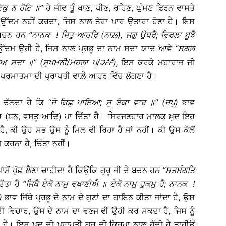
ਕੁ
ਨ
ਹੋਇ
॥
’’
ਹੇ ਜੀਵ ਤੂੰ ਖਾਣ, ਪੀਣ, ਰਹਿਣ, ਘੁੰਮਣ ਫਿਰਨ ਵਾਸਤੇ
 ਉੱਦਮ ਨਹੀਂ ਕਰਦਾ, ਜਿਸ ਨਾਲ ਤੇਰਾ ਪਾਰ ਉਤਾਰਾ ਹੋਣਾ ਹੈ। ਇਸ
ਿ ਬਚਨ ਹਨ
‘‘
ਨਾਨਕ
!
ਜਿਤੁ
ਆਹਰਿ
(
ਨਾਲ਼
),
ਜਗੁ
ਉਧਰੈ
;
ਵਿਰਲਾ
ਬੂਝੈ
ਲਾ ਉੱਦਮ ਉਹੀ ਹੈ, ਜਿਸ ਨਾਲ਼ ਪ੍ਰਭੂ ਦਾ ਨਾਮ ਸਦਾ ਯਾਦ ਆਵੇ
‘‘
ਸਗਲ
ੀਅ
ਸਦਾ
॥
’’ (
ਸੁਖਮਨੀ
/
ਮਹਲਾ
੫
/
੨੬੬
),
ਇਸ ਕਰਕੇ ਮਹਾਰਾਜ ਜੀ
ਂ ਪਰਮਾਤਮਾ ਦੀ ਪ੍ਰਾਪਤੀ ਵਾਲ਼ੇ ਆਹਰ ਵਿੱਚ ਲੱਗਣਾ ਹੈ।
ਾ ਚੱਲਦਾ ਹੈ ਕਿ
‘‘
ਜੋ
ਕਿਛੁ
ਪਾਇਆ
;
ਸੁ
ਏਕਾ
ਵਾਰ
॥
’’ (
ਜਪੁ
)
ਭਾਵ
ਿੱਚ (ਧਨ, ਵਸਤੂ ਆਦਿ) ਪਾ ਦਿੱਤਾ ਹੈ। ਸਿਰਜਣਹਾਰ ਮਾਲਕ ਖ਼ੁਦ ਇਹ
, ਕੀ ਉਹ ਸਭ ਉਸ ਨੂੰ ਮਿਲ ਵੀ ਰਿਹਾ ਹੈ ਜਾਂ ਨਹੀਂ। ਕੀ ਉਸ ਕੋਲੋਂ
 ਕਰਨਾ ਹੈ, ਚਿੰਤਾ ਨਹੀਂ।
ਂ ਪੁੱਛ ਲੈਣਾ ਚਾਹੀਦਾ ਹੈ ਕਿਉਂਕਿ ਗੁਰੂ ਜੀ ਦੇ ਬਚਨ ਹਨ
‘‘
ਸਤਸੰਗਤਿ
ਿੱਤਾ ਹੈ
‘‘
ਜਿਥੈ
ਏਕੋ
ਨਾਮੁ
ਵਖਾਣੀਐ
॥
ਏਕੋ
ਨਾਮੁ
ਹੁਕਮੁ
ਹੈ
;
ਨਾਨਕ
!
)
ਭਾਵ ਜਿੱਥੇ ਪ੍ਰਭੂ ਦੇ ਨਾਮ ਦੇ ਗੁਣਾਂ ਦਾ ਗਾਇਨ ਕੀਤਾ ਜਾਂਦਾ ਹੈ, ਉਸ
ਾਂ ਦੀ ਵਿਚਾਰ, ਉਸ ਦੇ ਨਾਮ ਦਾ ਵਣਜ ਵੀ ਉਹੀ ਕਰ ਸਕਦਾ ਹੈ, ਜਿਸ ਨੂੰ
ਹੈ। ਇਸ ਪਦ ਦੀ ਪ੍ਰਾਪਤੀ ਗੁਰੂ ਦੀ ਕਿਰਪਾ ਨਾਲ਼ ਹੁੰਦੀ ਹੈ ਤਾਹੀਓਂ