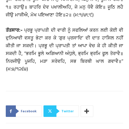
੧॥ ਰਹਾਉ॥ ਬਾਹਰਿ ਦੇਵ ਪਖਾਲੀਅਹਿ, ਜੇ ਮਨੁ ਧੋਵੈ ਕੋਇ॥ ਜੂਠਿ ਲਹੈ
ਜੀਉ ਮਾਜੀਐ, ਮੋਖ ਪਇਆਣਾ ਹੋਇ॥੨॥ (ਮ:੧/੪੮੯)
ਤੱਤਸਾਰ:-
ਪ੍ਰਭੂ ਪ੍ਰਾਪਤੀ ਦੀ ਵਾਰੀ ਨੂੰ ਸਫਲਿਆਂ ਕਰਨ ਲਈ ਕੋਈ ਵੀ
ਦੁਨਿਆਵੀ ਵਸਤੂ ਭੇਟਾ ਕਰ ਕੇ ‘ਗੁਰ ਪ੍ਰਸਾਦਿ’ ਦੀ ਦਾਤ ਹਾਸਿਲ ਨਹੀਂ
ਕੀਤੀ ਜਾ ਸਕਦੀ। ਪ੍ਰਭੂ ਦੀ ਪ੍ਰਾਪਤੀ ਤਾਂ ਆਪਾ ਵੇਚ ਕੇ ਹੀ ਕੀਤੀ ਜਾ
ਸਕਦੀ ਹੈ, ‘‘ਭਰਮਿ ਭੂਲੇ ਅਗਿਆਨੀ ਅੰਧੁਲੇ, ਭ੍ਰਮਿ ਭ੍ਰਮਿ ਫੂਲ ਤੋਰਾਵੈ॥
ਨਿਰਜੀਉ ਪੂਜਹਿ, ਮੜਾ ਸਰੇਵਹਿ, ਸਭ ਬਿਰਥੀ ਘਾਲ ਗਵਾਵੈ॥’’
(ਮ:੪/੧੨੬੪)
Facebook
Twitter