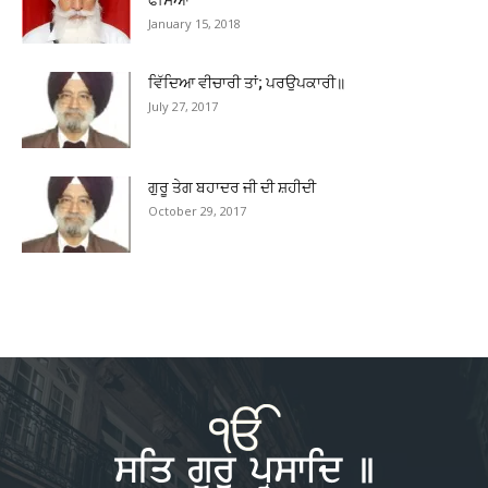
ਫਸਿਆ
January 15, 2018
ਵਿੱਦਿਆ ਵੀਚਾਰੀ ਤਾਂ; ਪਰਉਪਕਾਰੀ॥
July 27, 2017
ਗੁਰੂ ਤੇਗ ਬਹਾਦਰ ਜੀ ਦੀ ਸ਼ਹੀਦੀ
October 29, 2017