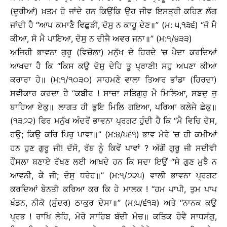
(ਦੂਰੀਆਂ) ਖ਼ਤਮ ਹੋ ਜਾਂਦੇ ਹਨ ਕਿਉਂਕਿ ਉਹ ਜੀਵ ਇਸਤ੍ਰੀ ਕਹਿਣ ਲੱਗ
ਜਾਂਦੀ ਹੈ ‘‘ਆਪ ਕਮਾਣੈ ਵਿਛੁੜੀ, ਦੋਸੁ ਨ ਕਾਹੂ ਦੇਣ॥’’ (ਮ: ੫,੧੩੬) ‘‘ਜੋ ਮੈ
ਕੀਆ, ਸੋ ਮੈ ਪਾਇਆ, ਦੋਸੁ ਨ ਦੀਜੈ ਅਵਰ ਜਨਾ॥’’ (ਮ:੧/੪੩੩)
ਅਜਿਹੀ ਭਾਵਨਾ ਗੁਰੂ (ਵਿਚੋਲਾ) ਮਨੁੱਖ ਦੇ ਹਿਰਦੇ ’ਚ ਪੈਦਾ ਕਰਦਿਆਂ
ਆਖਦਾ ਹੈ ਕਿ ‘‘ਕਿਸ ਕਉ ਦੋਸੁ ਦੇਹਿ ਤੂ ਪ੍ਰਾਣੀ! ਸਹੁ ਅਪਣਾ ਕੀਆ
ਕਰਾਰਾ ਹੇ॥ (ਮ:੧/੧੦੩੦) ਸਾਹਮਣੇ ਵਾਲਾ ਤਿਆਰ ਭਾਂਡਾ (ਹਿਰਦਾ)
ਸਵੀਕਾਰ ਕਰਦਾ ਹੈ ‘‘ਕਬੀਰ ! ਸਾਚਾ ਸਤਿਗੁਰੁ ਮੈ ਮਿਲਿਆ, ਸਬਦੁ ਜੁ
ਬਾਹਿਆ ਏਕੁ॥ ਲਾਗਤ ਹੀ ਭੁਇ ਮਿਲਿ ਗਇਆ, ਪਰਿਆ ਕਲੇਜੇ ਛੇਕੁ॥
(੧੩੭੨) ਫਿਰ ਮਨੁੱਖ ਅੰਦਰੋਂ ਭਾਵਨਾ ਪ੍ਰਗਟ ਹੁੰਦੀ ਹੈ ਕਿ ‘‘ਮੈ ਵਿਚਿ ਦੋਸ,
ਹਉ; ਕਿਉ ਕਰਿ ਪਿਰੁ ਪਾਵਾ॥’’ (ਮ:੪/੫੬੧) ਭਾਵ ਮੇਰੇ ’ਚ ਹੀ ਕਮੀਆਂ
ਹਨ ਹੁਣ ਗੁਰੂ ਜੀ! ਦੱਸੋ, ਰੱਬ ਨੂੰ ਕਿਵੇਂ ਪਾਵਾਂ ? ਅੱਗੋਂ ਗੁਰੂ ਜੀ ਸਦੀਵੀ
ਹੌਂਸਲਾ ਬਣਾਏ ਰੱਖਣ ਲਈ ਆਖਦੇ ਹਨ ਕਿ ਸਦਾ ਇਉਂ ‘‘ਸੇ ਗੁਣ ਮੁਝੈ ਨ
ਆਵਨੀ, ਕੈ ਜੀ; ਦੋਸੁ ਧਰੇਹ॥’’ (ਮ:੧/੭੨੫) ਵਾਲੀ ਭਾਵਨਾ ਪ੍ਰਗਟ
ਕਰਦਿਆਂ ਬੇਨਤੀ ਕਰਿਆ ਕਰ ਕਿ ਹੇ ਮਾਲਕ ! ‘‘ਹਮ ਪਾਪੀ, ਤੁਮ ਪਾਪ
ਖੰਡਨ, ਨੀਕੋ (ਸੁੰਦਰ) ਠਾਕੁਰ ਦੇਸਾ॥’’ (ਮ:੫/੬੧੩) ਅਤੇ ‘‘ਨਾਨਕ ਕਉ
ਪ੍ਰਭ ! ਰਾਖਿ ਲੇਹਿ, ਮੇਰੇ ਸਾਹਿਬ ਬੰਦੀ ਮੋਚ॥ ਕਤਿਕ ਹੋਵੈ ਸਾਧਸੰਗੁ,