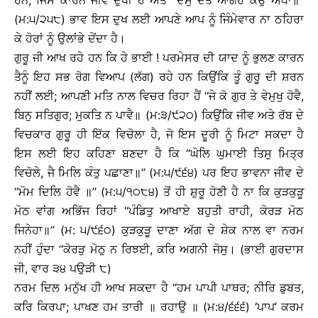
ਹਨ, ਜਿਸ ਕਾਰਨ ਜੀਵ ਦੁਖੀ ਹੈ ਅਤੇ ‘‘ਦੋਸੁ ਦੇਤ ਆਗਹ ਕਉ ਅੰਧਾ॥’’
(ਮ:੫/੨੫੮) ਭਾਵ ਇਸ ਦੁਖ ਲਈ ਆਪਣੇ ਆਪ ਨੂੰ ਜਿੰਮੇਵਾਰ ਨਾ ਠਹਿਰਾ
ਕੇ ਹੋਰਾਂ ਨੂੰ ਉਲਾਂਭੇ ਦੇਂਦਾ ਹੈ।
ਗੁਰੂ ਜੀ ਆਖ ਰਹੇ ਹਨ ਕਿ ਹੇ ਭਾਈ ! ਪਰਮੇਸਰ ਦੀ ਯਾਦ ਨੂੰ ਭੁਲਣ ਕਾਰਨ
ਤੈਨੂੰ ਇਹ ਸਭ ਰੋਗ ਵਿਆਪ (ਲੱਗ) ਰਹੇ ਹਨ ਕਿਉਂਕਿ ਤੂੰ ਗੁਰੂ ਦੀ ਸ਼ਰਨ
ਨਹੀਂ ਲਈ; ਆਪਣੀ ਮਤਿ ਨਾਲ ਵਿਚਰ ਰਿਹਾ ਹੈਂ ‘‘ਜੇ ਕੋ ਗੁਰ ਤੇ ਵੇਮੁਖੁ ਹੋਵੈ,
ਬਿਨੁ ਸਤਿਗੁਰ; ਮੁਕਤਿ ਨ ਪਾਵੈ॥ (ਮ:੩/੯੨੦) ਕਿਉਂਕਿ ਜੀਵ ਅਤੇ ਰੱਬ ਦੇ
ਵਿਚਕਾਰ ਗੁਰੂ ਹੀ ਇੱਕ ਵਿਚੋਲਾ ਹੈ, ਜੋ ਇਸ ਦੂਰੀ ਨੂੰ ਮਿਟਾ ਸਕਦਾ ਹੈ
ਇਸ ਲਈ ਇਹ ਕਹਿਣਾ ਬਣਦਾ ਹੈ ਕਿ ‘‘ਘੋਲਿ ਘੁਮਾਈ ਤਿਸੁ ਮਿਤ੍ਰ
ਵਿਚੋਲੇ, ਜੈ ਮਿਲਿ ਕੰਤੁ ਪਛਾਣਾ॥’’ (ਮ:੫/੯੬੪) ਪਰ ਇਹ ਭਾਵਨਾ ਜੀਵ ਦੇ
‘‘ਮੋਮ ਦਿਲਿ ਹੋਵੈ ॥’’ (ਮ:੫/੧੦੮੪) ਤੋਂ ਹੀ ਸ਼ੁਰੂ ਹੋਣੀ ਹੈ ਨਾ ਕਿ ਕੁੜਕੁੜੂ
ਮੋਠ ਵਾਂਗ ਅਭਿੱਜ ਰਿਹਾਂ ‘‘ਪੰਡਿਤੁ ਆਖਾਏ ਬਹੁਤੀ ਰਾਹੀ, ਕੋਰੜ ਮੋਠ
ਜਿਨੇਹਾ॥’’ (ਮ: ੫/੯੬੦) ਕੁੜਕੁੜੂ ਦਾਣਾ ਅੱਗ ਦੇ ਸ਼ੇਕ ਨਾਲ ਵਾ ਨਰਮ
ਨਹੀਂ ਹੁੰਦਾ ‘‘ਕੋਰੜੁ ਮੋਠੁ ਨ ਰਿਝਈ, ਕਰਿ ਅਗਨੀ ਜੋਸੁ। (ਭਾਈ ਗੁਰਦਾਸ
ਜੀ, ਵਾਰ ੩੪ ਪਉੜੀ ੮)
ਨਰਮ ਦਿਲ ਮਨੁੱਖ ਹੀ ਆਖ ਸਕਦਾ ਹੈ ‘‘ਹਮ ਪਾਪੀ ਪਾਥਰ; ਨੀਰਿ ਡੁਬਤ,
ਕਰਿ ਕਿਰਪਾ; ਪਾਖਣ ਹਮ ਤਾਰੀ ॥ ਰਹਾਉ ॥ (ਮ:੪/੬੬੬) ‘ਪਾਪ’ ਕਰਮ