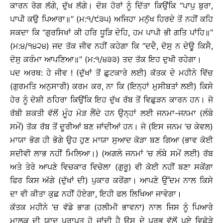
ਕਾਰਨ ਰੋਗ ਲੱਗੇ, ਦੁੱਖ ਲੱਗੇ। ਦੋਸ਼ ਹੋਰਾਂ ਨੂੰ ਦਿੱਤਾ ਕਿਉਂਕਿ ‘‘ਪਾਪੁ ਬੁਰਾ,
ਪਾਪੀ ਕਉ ਪਿਆਰਾ॥’’ (ਮ:੧/੯੩੫) ਅਜਿਹਾ ਮਨੁੱਖ ਹਿਰਦੇ ਤੋਂ ਨਹੀਂ ਕਹਿ
ਸਕਦਾ ਕਿ ‘‘ਗੁਰਸਿਖਾਂ ਕੀ ਹਰਿ ਧੂੜਿ ਦੇਹਿ, ਹਮ ਪਾਪੀ ਭੀ ਗਤਿ ਪਾਂਹਿ॥’’
(ਮ:੪/੧੪੨੪) ਜਦ ਤੱਕ ਜੀਵ ਨਹੀਂ ਕਹੇਗਾ ਕਿ ‘‘ਦਦੈ, ਦੋਸੁ ਨ ਦੇਊ ਕਿਸੈ,
ਦੋਸੁ ਕਰੰਮਾ ਆਪਣਿਆ॥’’ (ਮ:੧/੪੩੩) ਤਦ ਤੱਕ ਇਹ ਦੁਖੀ ਰਹੇਗਾ।
ਪਦ ਅਰਥ: ਹੇ ਜੀਵ ! (ਦੁੱਖਾਂ ਤੋਂ ਛੁਟਕਾਰੇ ਲਈ) ਕੱਤਕ ਦੇ ਮਹੀਨੇ ਵਿੱਚ
(ਗੁਰਮਤਿ ਅਨੁਸਾਰੀ) ਕਰਮ ਕਰ, ਨਾ ਕਿ (ਇਨ੍ਹਾਂ ਮੁਸੀਬਤਾਂ ਲਈ) ਕਿਸੇ
ਹੋਰ ਨੂੰ ਦੋਸ਼ੀ ਠਹਿਰਾ ਕਿਉਂਕਿ ਇਹ ਦੁੱਖ ਰੱਬ ਤੋਂ ਵਿਛੁੜਨ ਕਾਰਨ ਹਨ। ਜੋ
ਰੱਬੀ ਸ਼ਕਤੀ ਵੱਲੋਂ ਮੂੰਹ ਮੋੜ ਲੈਂਦੇ ਹਨ ਉਨ੍ਹਾਂ ਲਈ ਜਨਮਾ-ਜਨਮਾ (ਲੰਬੇ
ਸਮੇਂ) ਤੱਕ ਰੱਬ ਤੋਂ ਦੂਰੀਆਂ ਬਣ ਜਾਂਦੀਆਂ ਹਨ। ਜੋ (ਇਸ ਜਨਮ ’ਚ ਕੇਵਲ)
ਮਾਯਾ ਭੋਗ ਹੀ ਭੋਗੇ ਉਹ ਹੁਣ ਮਾਯਾ ਸੁਆਦ ਕੋੜਾ ਬਣ ਗਿਆ (ਭਾਵ ਕੋਈ
ਸਦੀਵੀ ਲਾਭ ਨਹੀਂ ਮਿਲਿਆ।) (ਅਗਲੇ ਜਨਮਾਂ ’ਚ ਲੰਬੇ ਸਮੇਂ ਲਈ) ਰੱਬ
ਅਤੇ ਤੇਰੇ ਆਪਣੇ ਵਿਚਕਾਰ ਵਿਚੋਲਾ (ਗੁਰੂ) ਵੀ ਕੋਈ ਨਹੀਂ ਬਣਾ ਸਕੇਂਗਾ
ਫਿਰ ਕਿਸ ਅੱਗੇ (ਦੁੱਖਾਂ ਦੀ) ਪੁਕਾਰ ਕਰੇਂਗਾ। ਆਪਣੇ ਉੱਦਮ ਨਾਲ ਕਿਸੇ
ਦਾ ਵੀ ਕੀਤਾ ਕੁਛ ਨਹੀਂ ਹੋਏਗਾ, ਇਹੀ ਫਲ ਲਿਖਿਆ ਜਾਵੇਗਾ।
ਕੱਤਕ ਮਹੀਨੇ ’ਚ ਵੱਡੇ ਭਾਗ (ਹਲੀਮੀ ਭਾਵਨਾ) ਨਾਲ ਜਿਸ ਨੂੰ ਪਿਆਰੇ
ਮਾਲਕ ਦੀ ਯਾਦ ਪ੍ਰਾਪਤ ਹੋ ਜਾਂਦੀ ਹੈ ਉਸ ਦੇ ਪ੍ਰਭੂ ਵੱਲੋਂ ਪਏ ਵਿਛੋੜੇ