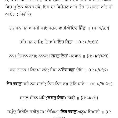
ਵਿਚ ਮੂਲਿਕ ਔਂਕੜ ਹੋਵੇ, ਇਸ ਦਾ ਵਿਸ਼ੇਸ਼ਣ ਆਮ ਤੌਰ ’ਤੇ ਮੁਕਤਾ ਅੰਤ ਹੀ
ਆਏਗਾ; ਜਿਵੇਂ ਕਿ
ਤਨੁ ਮਨੁ ਧਨੁ ਅਰਪੀ ਸਭੋ; ਸਗਲ ਵਾਰੀਐ
‘
ਇਹ ਜਿੰਦੁ
’
॥ (ਮ: ੫/੪੭)
ਹਰਿ ਧਨੁ ਰਾਸਿ; ਨਿਰਾਸਿ
‘
ਇਹ ਬਿਤੁ
’
॥ (ਮ: ੫/੮੯੨)
ਨਾਮੁ ਨਿਧਾਨੁ ਲਾਭੁ; ਨਾਨਕ !
‘
ਬਸਤੁ ਇਹ
’
ਪਰਵਾਨੁ ॥ (ਮ: ੫/੧੧੨੧)
ਕਹੁ ਨਾਨਕ ! ਕਿਰਪਾ ਕਰੇ; ਜਿਸ ਨੋ
‘
ਏਹ ਵਥੁ
’
ਦੇਇ ॥ (ਮ: ੫/੫੧੭)
‘
ਏਹ ਵਸਤੁ
’
ਤਜੀ ਨਹ ਜਾਈ; ਨਿਤ ਨਿਤ ਰਖੁ ਉਰਿ ਧਾਰੋ ॥ (ਮ: ੫/੧੪੨੮)
ਸਗਲ ਸੰਤਨ ਪਹਿ;
‘
ਵਸਤੁ ਇਕ
’
ਮਾਂਗਉ ॥ (ਮ: ੫/੯੯)
ਸਮੁੰਦੁ ਵਿਰੋਲਿ ਸਰੀਰੁ ਹਮ ਦੇਖਿਆ;
‘
ਇਕ ਵਸਤੁ
’
ਅਨੂਪ ਦਿਖਾਈ ॥ (ਮ: