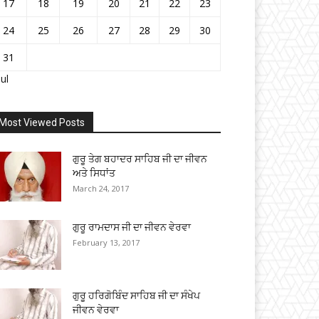
17
18
19
20
21
22
23
24
25
26
27
28
29
30
31
Jul
Most Viewed Posts
ਗੁਰੂ ਤੇਗ ਬਹਾਦਰ ਸਾਹਿਬ ਜੀ ਦਾ ਜੀਵਨ
ਅਤੇ ਸਿਧਾਂਤ
March 24, 2017
ਗੁਰੂ ਰਾਮਦਾਸ ਜੀ ਦਾ ਜੀਵਨ ਵੇਰਵਾ
February 13, 2017
ਗੁਰੂ ਹਰਿਗੋਬਿੰਦ ਸਾਹਿਬ ਜੀ ਦਾ ਸੰਖੇਪ
ਜੀਵਨ ਵੇਰਵਾ