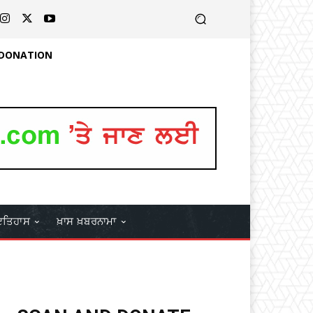
 DONATION
ਤਿਹਾਸ
ਖ਼ਾਸ ਖ਼ਬਰਨਾਮਾ