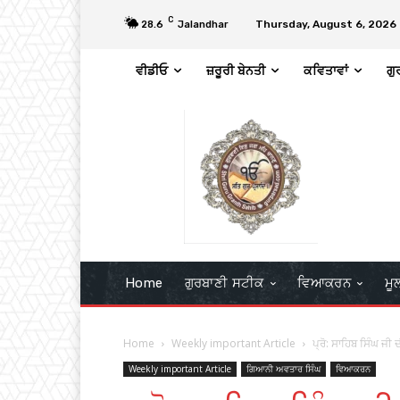
C
Thursday, August 6, 2026
28.6
Jalandhar
ਵੀਡੀਓ
ਜ਼ਰੂਰੀ ਬੇਨਤੀ
ਕਵਿਤਾਵਾਂ
ਗੁ
Home
ਗੁਰਬਾਣੀ ਸਟੀਕ
ਵਿਆਕਰਨ
ਮੂ
Home
Weekly important Article
ਪ੍ਰੋ: ਸਾਹਿਬ ਸਿੰਘ 
Weekly important Article
ਗਿਆਨੀ ਅਵਤਾਰ ਸਿੰਘ
ਵਿਆਕਰਨ