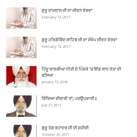
ਗੁਰੂ ਰਾਮਦਾਸ ਜੀ ਦਾ ਜੀਵਨ ਵੇਰਵਾ
February 13, 2017
ਗੁਰੂ ਹਰਿਗੋਬਿੰਦ ਸਾਹਿਬ ਜੀ ਦਾ ਸੰਖੇਪ ਜੀਵਨ ਵੇਰਵਾ
February 13, 2017
ਹਿੰਦੂ ਚਾਣਕੀਆ ਨੀਤੀ ਦੇ ਪਿੰਜਰੇ ‘ਚ ਇੱਕ ਸਾਧ ਤੋਤਾ ਵੀ
ਫਸਿਆ
January 15, 2018
ਵਿੱਦਿਆ ਵੀਚਾਰੀ ਤਾਂ; ਪਰਉਪਕਾਰੀ॥
July 27, 2017
ਗੁਰੂ ਤੇਗ ਬਹਾਦਰ ਜੀ ਦੀ ਸ਼ਹੀਦੀ
October 29, 2017