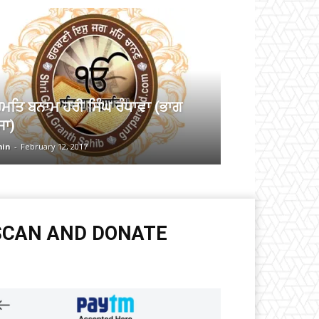
ਰਮਤਿ ਬਨਾਮ ਹਰੀ ਸਿੰਘ ਰੰਧਾਵਾ (ਭਾਗ
ਜਾ)
in
-
February 12, 2017
SCAN AND DONATE