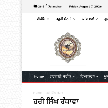
C
Friday, August 7, 2026
26.6
Jalandhar
ਵੀਡੀਓ
ਜ਼ਰੂਰੀ ਬੇਨਤੀ
ਕਵਿਤਾਵਾਂ
ਗੁ
Home
ਗੁਰਬਾਣੀ ਸਟੀਕ
ਵਿਆਕਰਨ
ਮੂ
Home
ਹਰੀ ਸਿੰਘ ਰੰਧਾਵਾ
ਹਰੀ ਸਿੰਘ ਰੰਧਾਵਾ