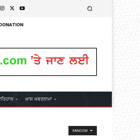
 DONATION
ਤਿਹਾਸ
ਖ਼ਾਸ ਖ਼ਬਰਨਾਮਾ
RANDOM