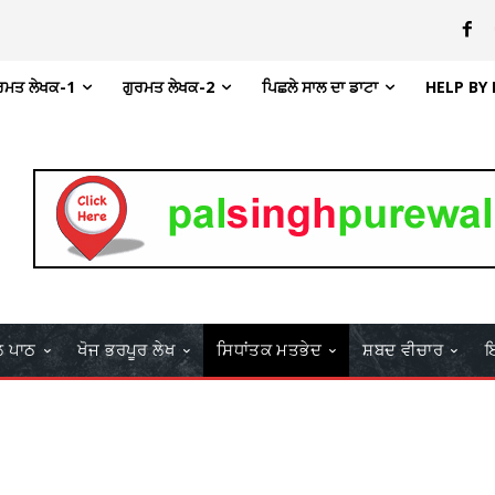
ਰਮਤ ਲੇਖਕ-1
ਗੁਰਮਤ ਲੇਖਕ-2
ਪਿਛਲੇ ਸਾਲ ਦਾ ਡਾਟਾ
HELP BY
ਲ ਪਾਠ
ਖੋਜ ਭਰਪੂਰ ਲੇਖ
ਸਿਧਾਂਤਕ ਮਤਭੇਦ
ਸ਼ਬਦ ਵੀਚਾਰ
ਇ