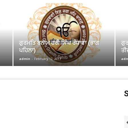
ਗੁਰਮਤਿ ਬਨਾਮ ਹਰੀ ਸਿੰਘ ਰੰਧਾਵਾ (ਭਾਗ
ਗੁ
ਪਹਿਲਾ)
ਤੀ
admin
-
February 12, 2017
adm