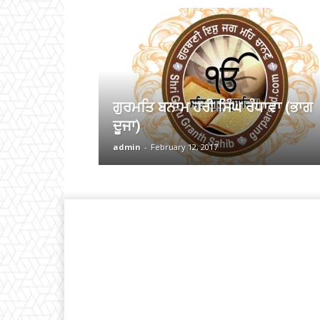
ਗੁਰਮਤਿ ਬਨਾਮ ਹਰੀ ਸਿੰਘ ਰੰਧਾਵਾ (ਭਾਗ
ਦੂਜਾ)
admin
-
February 12, 2017