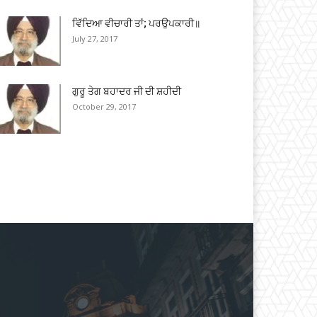
ਵਿੱਦਿਆ ਵੀਚਾਰੀ ਤਾਂ; ਪਰਉਪਕਾਰੀ॥
July 27, 2017
ਗੁਰੂ ਤੇਗ ਬਹਾਦਰ ਜੀ ਦੀ ਸ਼ਹੀਦੀ
October 29, 2017