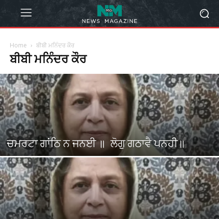
Home
ਬੀਬੀ ਮਨਿੰਦਰ ਕੌਰ
ਬੀਬੀ ਮਨਿੰਦਰ ਕੌਰ
ਚਮਰਟਾ ਗਾਂਠਿ ਨ ਜਨਈ ॥ ਲੋਗੁ ਗਠਾਵੈ ਪਨਹੀ॥