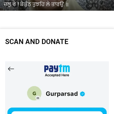
ਚਲੁ ਰੇ ! ਬੈਕੁੰਠ ਤੁਝਹਿ ਲੇ ਤਾਰਉ ॥
SCAN AND DONATE