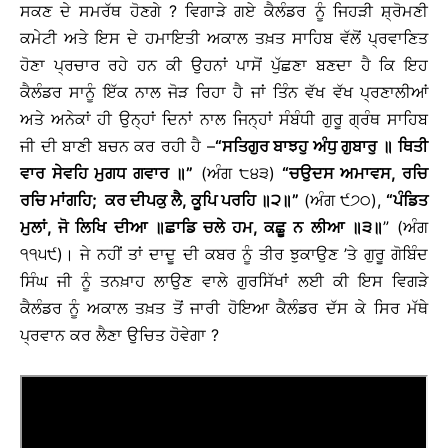
ਸਕਣ ਦੇ ਸਮਰੱਥ ਹੋਣਗੇ ? ਵਿਗਾੜੇ ਗਏ ਕੈਲੰਡਰ ਨੂੰ ਜਿਹੜੀ ਸ਼੍ਰੋਮਣੀ
ਕਮੇਟੀ ਅਤੇ ਇਸ ਦੇ ਹਮਾਇਤੀ ਅਕਾਲ ਤਖ਼ਤ ਸਾਹਿਬ ਵੱਲੋਂ ਪ੍ਰਵਾਣਿਤ
ਹੋਣਾ ਪ੍ਰਚਾਰ ਰਹੇ ਹਨ ਕੀ ਉਹਨਾਂ ਪਾਸੋਂ ਪੁੱਛਣਾ ਬਣਦਾ ਹੈ ਕਿ ਇਹ
ਕੈਲੰਡਰ ਸਾਨੂੰ ਇੱਕ ਨਾਲ ਜੋੜ ਰਿਹਾ ਹੈ ਜਾਂ ਤਿੰਨ ਵੱਖ ਵੱਖ ਪ੍ਰਣਾਲੀਆਂ
ਅਤੇ ਅਨੇਕਾਂ ਹੀ ਉਨ੍ਹਾਂ ਦਿਨਾਂ ਨਾਲ ਜਿਨ੍ਹਾਂ ਸੰਬੰਧੀ ਗੁਰੂ ਗ੍ਰੰਥ ਸਾਹਿਬ
ਜੀ ਦੀ ਬਾਣੀ ਬਚਨ ਕਰ ਰਹੀ ਹੈ –
“ਸਤਿਗੁਰ ਬਾਝਹੁ ਅੰਧੁ ਗੁਬਾਰੁ
॥
ਥਿਤੀ
ਵਾਰ ਸੇਵਹਿ ਮੁਗਧ ਗਵਾਰ
॥
”
(ਅੰਗ ੮੪੩)
“ਚਉਦਸ ਅਮਾਵਸ
, ਰਚਿ
ਰਚਿ ਮਾਂਗਹਿ; ਕਰ ਦੀਪਕੁ ਲੈ, ਕੂਪਿ ਪਰਹਿ
॥
੨
॥
”
(ਅੰਗ ੯੭੦),
“ਪੰਡਿਤ
ਮੁਲਾਂ, ਜੋ ਲਿਖਿ ਦੀਆ
॥
ਛਾਡਿ ਚਲੇ ਹਮ, ਕਛੂ ਨ ਲੀਆ
॥
੩
॥
” (ਅੰਗ
੧੧੫੯)। ਜੇ ਨਹੀਂ ਤਾਂ ਦਾਦੂ ਦੀ ਕਬਰ ਨੂੰ ਤੀਰ ਝੁਕਾਉਣ ’ਤੇ ਗੁਰੂ ਗੋਬਿੰਦ
ਸਿੰਘ ਜੀ ਨੂੰ ਤਨਖ਼ਾਹ ਲਾਉਣ ਵਾਲੇ ਗੁਰਸਿੱਖਾਂ ਲਈ ਕੀ ਇਸ ਵਿਗੜੇ
ਕੈਲੰਡਰ ਨੂੰ ਅਕਾਲ ਤਖ਼ਤ ਤੋਂ ਜਾਰੀ ਹੋਇਆ ਕੈਲੰਡਰ ਦੱਸ ਕੇ ਸਿਰ ਮੱਥੇ
ਪ੍ਰਵਾਨ ਕਰ ਲੈਣਾ ਉਚਿਤ ਹੋਵੇਗਾ ?