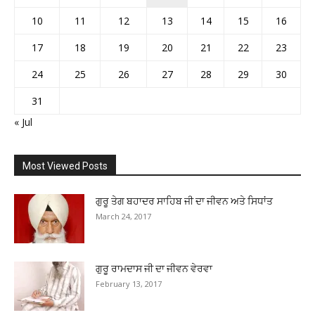
10
11
12
13
14
15
16
17
18
19
20
21
22
23
24
25
26
27
28
29
30
31
« Jul
Most Viewed Posts
ਗੁਰੂ ਤੇਗ ਬਹਾਦਰ ਸਾਹਿਬ ਜੀ ਦਾ ਜੀਵਨ ਅਤੇ ਸਿਧਾਂਤ
March 24, 2017
ਗੁਰੂ ਰਾਮਦਾਸ ਜੀ ਦਾ ਜੀਵਨ ਵੇਰਵਾ
February 13, 2017