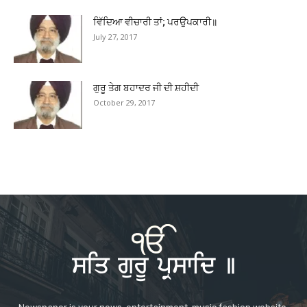
ਵਿੱਦਿਆ ਵੀਚਾਰੀ ਤਾਂ; ਪਰਉਪਕਾਰੀ॥
July 27, 2017
ਗੁਰੂ ਤੇਗ ਬਹਾਦਰ ਜੀ ਦੀ ਸ਼ਹੀਦੀ
October 29, 2017