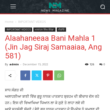
Home
IMPORTANT VIDEOS
IMPORTANT VIDEOS
ਮਨਮੋਹਨ ਸਿੰਘ ਕੈਨੇਡਾ
ਵੀਡੀਓ
Alaahaneeaa Bani Mahla 1
(Jin Jag Siraj Samaaiaa, Ang
581)
By
admin
-
December 15, 2022
126
0
ਸਾਧ ਸੰਗਤ ਜੀ
ਅਲਾਹਣੀਆ ਬਾਣੀ ਵਿੱਚ ਗੁਰੂ ਨਾਨਕ ਪਾਤਸ਼ਾਹ ਬ੍ਰਹਮ ਦੀ ਬੀਚਾਰ ਦੱਸ ਰਹੇ
ਹਨ। ਇਸ ਦੀ ਵਿਆਖਿਆ ਧਿਆਨ ਲਾ ਕੇ ਸੁਣੋ ਤੇ ਲਾਹਾ ਲਵੋ ਜੀ
ਆਵੋ ਸਤਸੰਗੀ ਸੱਜਣੋ / ਭੇਣੋ ਗੁਰੂ ਨਾਨਕ ਪਾਤਸ਼ਾਹ ਦੇ ੳਪਦੇਸ਼ ਨੂੰ ਸਮਝਣ ਦੀ