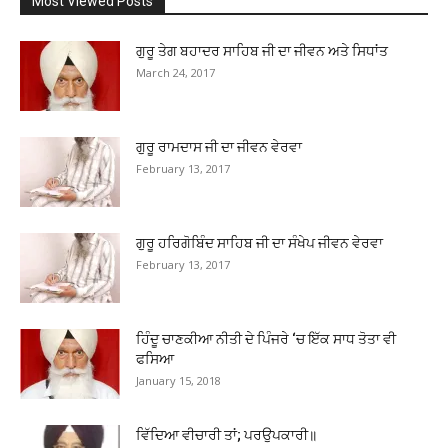
Most Viewed Posts
ਗੁਰੂ ਤੇਗ ਬਹਾਦਰ ਸਾਹਿਬ ਜੀ ਦਾ ਜੀਵਨ ਅਤੇ ਸਿਧਾਂਤ
March 24, 2017
ਗੁਰੂ ਰਾਮਦਾਸ ਜੀ ਦਾ ਜੀਵਨ ਵੇਰਵਾ
February 13, 2017
ਗੁਰੂ ਹਰਿਗੋਬਿੰਦ ਸਾਹਿਬ ਜੀ ਦਾ ਸੰਖੇਪ ਜੀਵਨ ਵੇਰਵਾ
February 13, 2017
ਹਿੰਦੂ ਚਾਣਕੀਆ ਨੀਤੀ ਦੇ ਪਿੰਜਰੇ ‘ਚ ਇੱਕ ਸਾਧ ਤੋਤਾ ਵੀ
ਫਸਿਆ
January 15, 2018
ਵਿੱਦਿਆ ਵੀਚਾਰੀ ਤਾਂ; ਪਰਉਪਕਾਰੀ॥