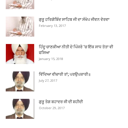
ਗੁਰੂ ਹਰਿਗੋਬਿੰਦ ਸਾਹਿਬ ਜੀ ਦਾ ਸੰਖੇਪ ਜੀਵਨ ਵੇਰਵਾ
February 13, 2017
ਹਿੰਦੂ ਚਾਣਕੀਆ ਨੀਤੀ ਦੇ ਪਿੰਜਰੇ ‘ਚ ਇੱਕ ਸਾਧ ਤੋਤਾ ਵੀ
ਫਸਿਆ
January 15, 2018
ਵਿੱਦਿਆ ਵੀਚਾਰੀ ਤਾਂ; ਪਰਉਪਕਾਰੀ॥
July 27, 2017
ਗੁਰੂ ਤੇਗ ਬਹਾਦਰ ਜੀ ਦੀ ਸ਼ਹੀਦੀ
October 29, 2017