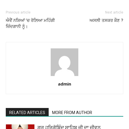
Previous article
Next article
ਐਵੈਂ ਨਸ਼ਿਆਂ ’ਚ ਰੋਲ਼ਿਆ ਮਹਿੰਗੀ
ਅਸਲੀ ਤਸਕਰ ਕੌਣ ?
ਜ਼ਿੰਦਗਾਨੀ ਨੂੰ।
admin
RELATED ARTICLES
MORE FROM AUTHOR
ਗੁਰੂ ਹਰਿਗੋਬਿੰਦ ਸਾਹਿਬ ਜੀ ਦਾ ਜੀਵਨ