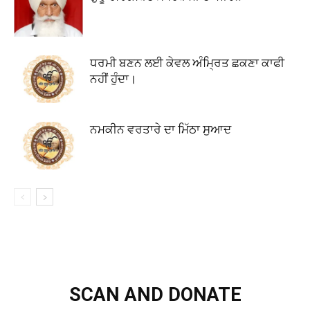
ਧਰਮੀ ਬਣਨ ਲਈ ਕੇਵਲ ਅੰਮ੍ਰਿਤ ਛਕਣਾ ਕਾਫੀ
ਨਹੀਂ ਹੁੰਦਾ।
ਨਮਕੀਨ ਵਰਤਾਰੇ ਦਾ ਮਿੱਠਾ ਸੁਆਦ
SCAN AND DONATE