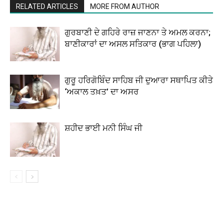
RELATED ARTICLES
MORE FROM AUTHOR
ਗੁਰਬਾਣੀ ਦੇ ਗਹਿਰੇ ਰਾਜ਼ ਜਾਣਨਾ ਤੇ ਅਮਲ ਕਰਨਾ;
ਬਾਣੀਕਾਰਾਂ ਦਾ ਅਸਲ ਸਤਿਕਾਰ (ਭਾਗ ਪਹਿਲਾ)
ਗੁਰੂ ਹਰਿਗੋਬਿੰਦ ਸਾਹਿਬ ਜੀ ਦੁਆਰਾ ਸਥਾਪਿਤ ਕੀਤੇ
‘ਅਕਾਲ ਤਖ਼ਤ’ ਦਾ ਅਸਰ
ਸ਼ਹੀਦ ਭਾਈ ਮਨੀ ਸਿੰਘ ਜੀ