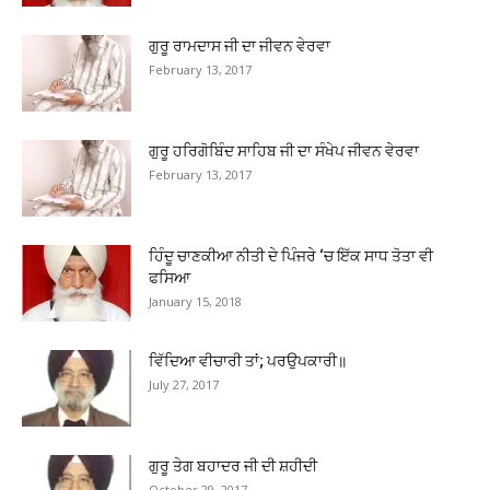
ਗੁਰੂ ਰਾਮਦਾਸ ਜੀ ਦਾ ਜੀਵਨ ਵੇਰਵਾ
February 13, 2017
ਗੁਰੂ ਹਰਿਗੋਬਿੰਦ ਸਾਹਿਬ ਜੀ ਦਾ ਸੰਖੇਪ ਜੀਵਨ ਵੇਰਵਾ
February 13, 2017
ਹਿੰਦੂ ਚਾਣਕੀਆ ਨੀਤੀ ਦੇ ਪਿੰਜਰੇ ‘ਚ ਇੱਕ ਸਾਧ ਤੋਤਾ ਵੀ
ਫਸਿਆ
January 15, 2018
ਵਿੱਦਿਆ ਵੀਚਾਰੀ ਤਾਂ; ਪਰਉਪਕਾਰੀ॥
July 27, 2017
ਗੁਰੂ ਤੇਗ ਬਹਾਦਰ ਜੀ ਦੀ ਸ਼ਹੀਦੀ
October 29, 2017