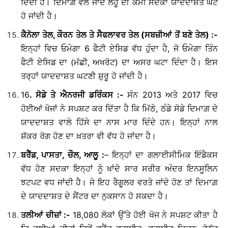
ਦਿੰਦੀ ਹੈ। ਦਿਮਾਗ਼ ਵੱਲ ਜਾਂਦੇ ਲਹੂ ਦੀ ਕਮੀ ਸਦਕਾ ਯਾਦਦਾਸ਼ਤ ਘੱਟ
ਹੋ ਜਾਂਦੀ ਹੈ।
ਕੈਨੋਲਾ
ਤੇਲ
,
ਕੌਰਨ
ਤੇਲ
ਤੇ
ਸੈਫਲਾਵਰ
ਤੇਲ
(
ਸਬਜ਼ੀਆਂ
ਤੋਂ
ਬਣੇ
ਤੇਲ
) :-
ਇਨ੍ਹਾਂ ਵਿਚ ਓਮੇਗਾ 6 ਫੈਟੀ ਏਸਿਡ ਵੱਧ ਹੁੰਦਾ ਹੈ, ਜੋ ਓਮੇਗਾ ਤਿੰਨ
ਫੈਟੀ ਏਸਿਡ ਦਾ (ਮੱਛੀ, ਅਖਰੋਟ) ਦਾ ਅਸਰ ਘਟਾ ਦਿੰਦਾ ਹੈ। ਇਸ
ਤਰ੍ਹਾਂ ਯਾਦਦਾਸ਼ਤ ਘਟਣੀ ਸ਼ੁਰੂ ਹੋ ਜਾਂਦੀ ਹੈ।
16
.
ਸੋਡੇ
ਤੇ
ਐਨਰਜੀ
ਡਰਿੰਕਸ
:-
ਸੰਨ 2013 ਅਤੇ 2017 ਵਿਚ
ਹੋਈਆਂ ਖੋਜਾਂ ਨੇ ਸਪਸ਼ਟ ਕਰ ਦਿੱਤਾ ਹੈ ਕਿ ਮਿੱਠੇ, ਠੰਡੇ ਸੋਡੇ ਦਿਮਾਗ਼ ਦੇ
ਯਾਦਦਾਸ਼ਤ ਵਾਲੇ ਹਿੱਸੇ ਦਾ ਨਾਸ ਮਾਰ ਦਿੰਦੇ ਹਨ। ਇਨ੍ਹਾਂ ਨਾਲ
ਸ਼ੱਕਰ ਰੋਗ ਹੋਣ ਦਾ ਖ਼ਤਰਾ ਵੀ ਵੱਧ ਹੋ ਜਾਂਦਾ ਹੈ।
ਬਰੈੱਡ
,
ਪਾਸਤਾ
,
ਚੌਲ
,
ਆਲੂ
:
– ਇਨ੍ਹਾਂ ਦਾ ਗਲਾਈਸੀਮਿਕ ਇੰਡੈਕਸ
ਵੱਧ ਹੋਣ ਸਦਕਾ ਇਨ੍ਹਾਂ ਨੂੰ ਖਾਂਦੇ ਸਾਰ ਸਰੀਰ ਅੰਦਰ ਇਨਸੂਲਿਨ
ਝਟਪਟ ਵਧ ਜਾਂਦੀ ਹੈ। ਜੇ ਇਹ ਰੈਗੂਲਰ ਵਰਤੇ ਜਾਂਦੇ ਹੋਣ ਤਾਂ ਦਿਮਾਗ਼
ਦੇ ਯਾਦਦਾਸ਼ਤ ਦੇ ਸੈਂਟਰ ਦਾ ਨੁਕਸਾਨ ਹੋ ਸਕਦਾ ਹੈ।
ਤਲੀਆਂ
ਚੀਜ਼ਾਂ
:-
18,080 ਲੋਕਾਂ ਉੱਤੇ ਹੋਈ ਖੋਜ ਨੇ ਸਪਸ਼ਟ ਕੀਤਾ ਹੈ