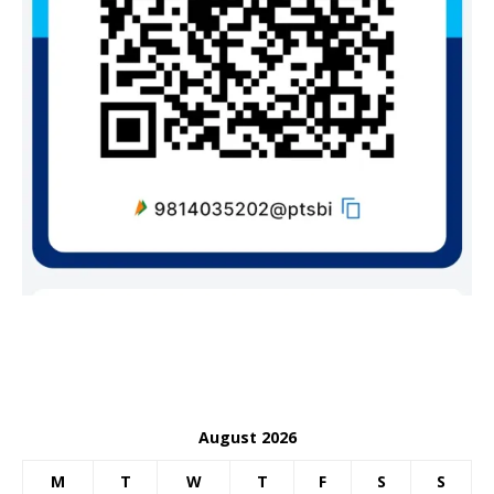
August 2026
M
T
W
T
F
S
S