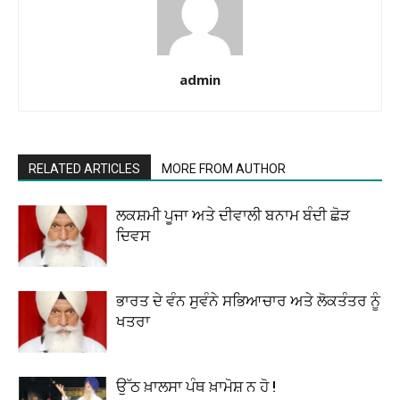
admin
RELATED ARTICLES
MORE FROM AUTHOR
ਲਕਸ਼ਮੀ ਪੂਜਾ ਅਤੇ ਦੀਵਾਲੀ ਬਨਾਮ ਬੰਦੀ ਛੋੜ
ਦਿਵਸ
ਭਾਰਤ ਦੇ ਵੰਨ ਸੁਵੰਨੇ ਸਭਿਆਚਾਰ ਅਤੇ ਲੋਕਤੰਤਰ ਨੂੰ
ਖਤਰਾ
ਉੱਠ ਖ਼ਾਲਸਾ ਪੰਥ ਖ਼ਾਮੋਸ਼ ਨ ਹੋ !