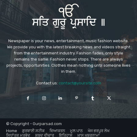
Newspaper is your news, entertainment, music fashion website.
We provide you with the latest breaking news and videos straight
from the entertainment industry. Fashion fades, only style
remains the same. Fashion never stops. There are always
projects, opportunities. Clothes mean nothing until someone lives
in them.
Contact us:
contact@yoursite.com
© Copyright - Gurparsad.com
Home
ਗੁਰਬਾਣੀ ਸਟੀਕ
ਵਿਆਕਰਨ
ਮੂਲ ਪਾਠ
ਖੋਜ ਭਰਪੂਰ ਲੇਖ
ਸਿਧਾਂਤਕ ਮਤਭੇਦ
ਸ਼ਬਦ ਵੀਚਾਰ
ਇਤਿਹਾਸ
ਖ਼ਾਸ ਖ਼ਬਰਨਾਮਾ