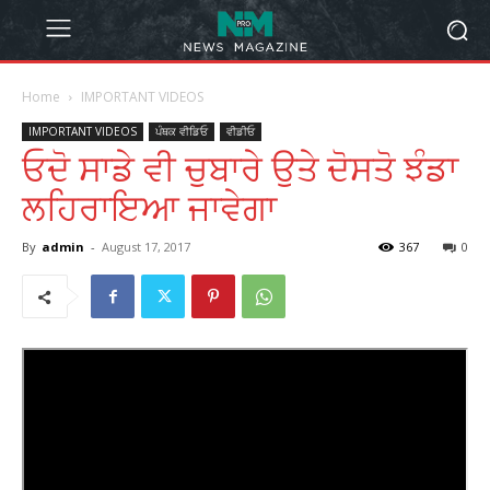
Home
IMPORTANT VIDEOS
IMPORTANT VIDEOS
ਪੰਥਕ ਵੀਡਿਓ
ਵੀਡੀਓ
ਓਦੋ ਸਾਡੇ ਵੀ ਚੁਬਾਰੇ ਉਤੇ ਦੋਸਤੋ ਝੰਡਾ
ਲਹਿਰਾਇਆ ਜਾਵੇਗਾ
By
admin
-
August 17, 2017
367
0