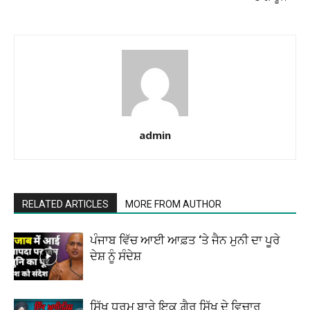
admin
RELATED ARTICLES
MORE FROM AUTHOR
ਪੰਜਾਬ ਵਿੱਚ ਆਈ ਆਫ਼ਤ ‘ਤੇ ਜੈਨ ਮੁਨੀ ਦਾ ਪੂਰੇ
ਦੇਸ਼ ਨੂੰ ਸੰਦੇਸ਼
ਸਿੱਖ ਧਰਮ ਬਾਰੇ ਇਕ ਗ਼ੈਰ ਸਿੱਖ ਦੇ ਵਿਚਾਰ