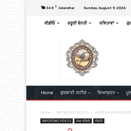
C
Sunday, August 9, 2026
34.8
Jalandhar
ਵੀਡੀਓ
ਜ਼ਰੂਰੀ ਬੇਨਤੀ
ਕਵਿਤਾਵਾਂ
ਗੁ
Home
ਗੁਰਬਾਣੀ ਸਟੀਕ
ਵਿਆਕਰਨ
ਮੂ
Home
IMPORTANT VIDEOS
ਅਕਾਲੀ ਦਲ ਦੁਆਰਾ 50 ਬੱਕ
IMPORTANT VIDEOS
ਪੰਥਕ ਵੀਡਿਓ
ਵੀਡੀਓ