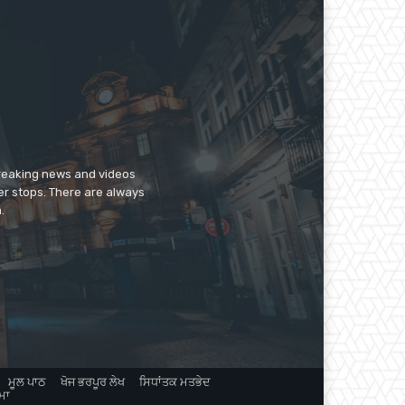
breaking news and videos
er stops. There are always
.
ਮੂਲ ਪਾਠ
ਖੋਜ ਭਰਪੂਰ ਲੇਖ
ਸਿਧਾਂਤਕ ਮਤਭੇਦ
ਮਾ