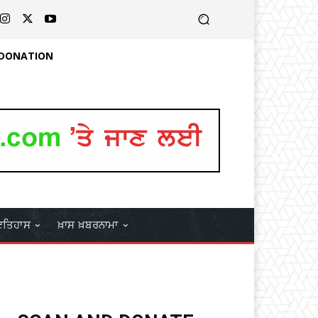
 DONATION
ਤਿਹਾਸ
ਖ਼ਾਸ ਖ਼ਬਰਨਾਮਾ