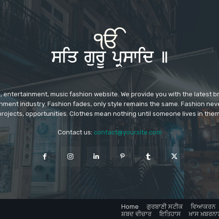
 entertainment, music fashion website. We provide you with the latest 
inment industry. Fashion fades, only style remains the same. Fashion nev
projects, opportunities. Clothes mean nothing until someone lives in them
Contact us:
contact@yoursite.com
Home
ਗੁਰਬਾਣੀ ਸਟੀਕ
ਵਿਆਕਰਨ
ਸ਼ਬਦ ਵੀਚਾਰ
ਇਤਿਹਾਸ
ਖ਼ਾਸ ਖ਼ਬਰਨਾ