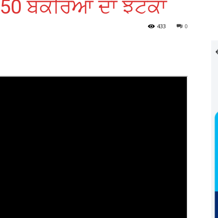
50 ਬੱਕਰਿਆਂ ਦਾ ਝਟਕਾ
433
0