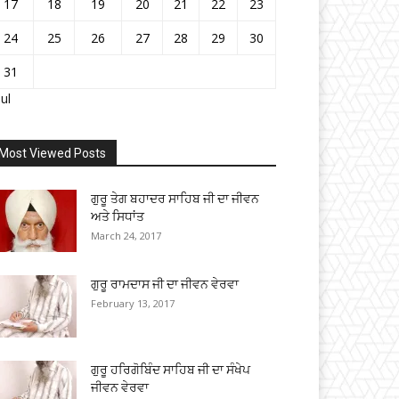
17
18
19
20
21
22
23
24
25
26
27
28
29
30
31
Jul
Most Viewed Posts
ਗੁਰੂ ਤੇਗ ਬਹਾਦਰ ਸਾਹਿਬ ਜੀ ਦਾ ਜੀਵਨ
ਅਤੇ ਸਿਧਾਂਤ
March 24, 2017
ਗੁਰੂ ਰਾਮਦਾਸ ਜੀ ਦਾ ਜੀਵਨ ਵੇਰਵਾ
February 13, 2017
ਗੁਰੂ ਹਰਿਗੋਬਿੰਦ ਸਾਹਿਬ ਜੀ ਦਾ ਸੰਖੇਪ
ਜੀਵਨ ਵੇਰਵਾ