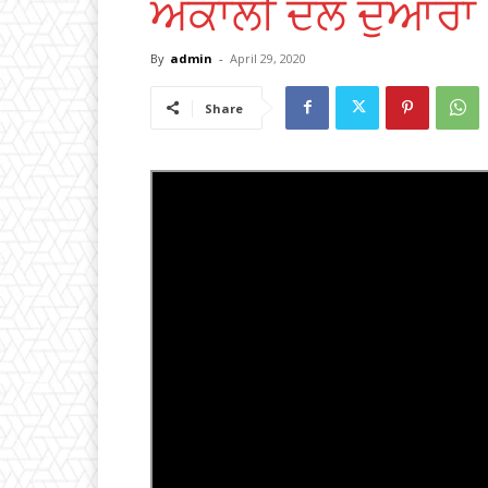
ਅਕਾਲੀ ਦਲ ਦੁਆਰਾ 
By
admin
-
April 29, 2020
Share