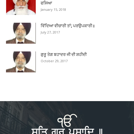
ਫਸਿਆ
January 15, 2018
ਵਿੱਦਿਆ ਵੀਚਾਰੀ ਤਾਂ; ਪਰਉਪਕਾਰੀ॥
July 27, 2017
ਗੁਰੂ ਤੇਗ ਬਹਾਦਰ ਜੀ ਦੀ ਸ਼ਹੀਦੀ
October 29, 2017