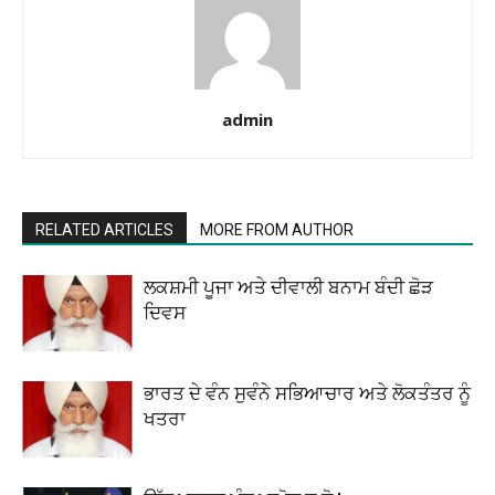
admin
RELATED ARTICLES
MORE FROM AUTHOR
ਲਕਸ਼ਮੀ ਪੂਜਾ ਅਤੇ ਦੀਵਾਲੀ ਬਨਾਮ ਬੰਦੀ ਛੋੜ
ਦਿਵਸ
ਭਾਰਤ ਦੇ ਵੰਨ ਸੁਵੰਨੇ ਸਭਿਆਚਾਰ ਅਤੇ ਲੋਕਤੰਤਰ ਨੂੰ
ਖਤਰਾ