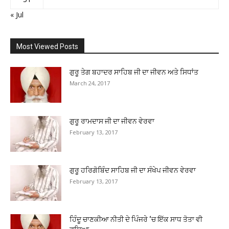
« Jul
Most Viewed Posts
ਗੁਰੂ ਤੇਗ ਬਹਾਦਰ ਸਾਹਿਬ ਜੀ ਦਾ ਜੀਵਨ ਅਤੇ ਸਿਧਾਂਤ
March 24, 2017
ਗੁਰੂ ਰਾਮਦਾਸ ਜੀ ਦਾ ਜੀਵਨ ਵੇਰਵਾ
February 13, 2017
ਗੁਰੂ ਹਰਿਗੋਬਿੰਦ ਸਾਹਿਬ ਜੀ ਦਾ ਸੰਖੇਪ ਜੀਵਨ ਵੇਰਵਾ
February 13, 2017
ਹਿੰਦੂ ਚਾਣਕੀਆ ਨੀਤੀ ਦੇ ਪਿੰਜਰੇ ‘ਚ ਇੱਕ ਸਾਧ ਤੋਤਾ ਵੀ