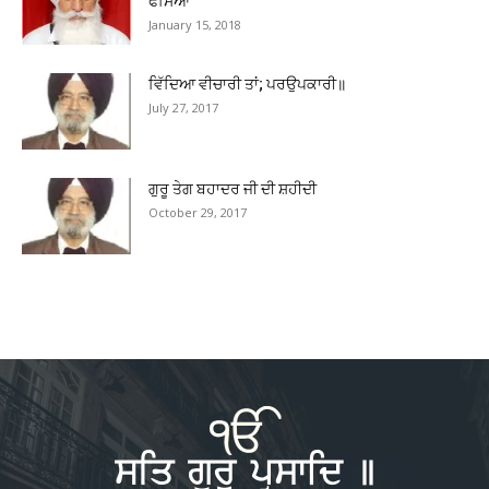
ਫਸਿਆ
January 15, 2018
ਵਿੱਦਿਆ ਵੀਚਾਰੀ ਤਾਂ; ਪਰਉਪਕਾਰੀ॥
July 27, 2017
ਗੁਰੂ ਤੇਗ ਬਹਾਦਰ ਜੀ ਦੀ ਸ਼ਹੀਦੀ
October 29, 2017