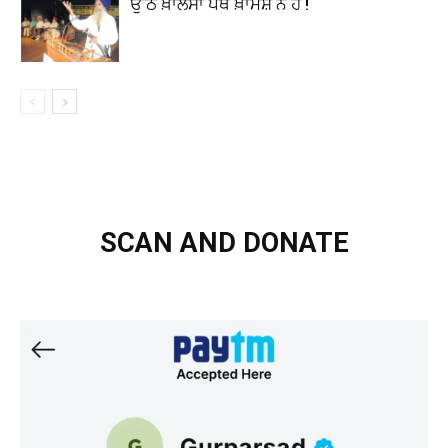
ਉੱਠ ਖ਼ਾਲਸਾ ਪੰਥ ਖ਼ਾਮੋਸ਼ ਨ ਹੋ !
SCAN AND DONATE