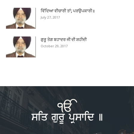
ਵਿੱਦਿਆ ਵੀਚਾਰੀ ਤਾਂ; ਪਰਉਪਕਾਰੀ॥
July 27, 2017
ਗੁਰੂ ਤੇਗ ਬਹਾਦਰ ਜੀ ਦੀ ਸ਼ਹੀਦੀ
October 29, 2017