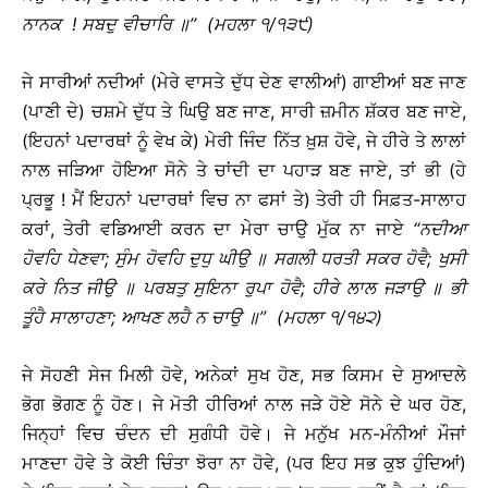
ਨਾਨਕ
!
ਸਬਦੁ
ਵੀਚਾਰਿ
॥
’’ (
ਮਹਲਾ
੧
/
੧੩੯
)
ਜੇ ਸਾਰੀਆਂ ਨਦੀਆਂ (ਮੇਰੇ ਵਾਸਤੇ ਦੁੱਧ ਦੇਣ ਵਾਲੀਆਂ) ਗਾਈਆਂ ਬਣ ਜਾਣ
(ਪਾਣੀ ਦੇ) ਚਸ਼ਮੇ ਦੁੱਧ ਤੇ ਘਿਉ ਬਣ ਜਾਣ, ਸਾਰੀ ਜ਼ਮੀਨ ਸ਼ੱਕਰ ਬਣ ਜਾਏ,
(ਇਹਨਾਂ ਪਦਾਰਥਾਂ ਨੂੰ ਵੇਖ ਕੇ) ਮੇਰੀ ਜਿੰਦ ਨਿੱਤ ਖ਼ੁਸ਼ ਹੋਵੇ, ਜੇ ਹੀਰੇ ਤੇ ਲਾਲਾਂ
ਨਾਲ ਜੜਿਆ ਹੋਇਆ ਸੋਨੇ ਤੇ ਚਾਂਦੀ ਦਾ ਪਹਾੜ ਬਣ ਜਾਏ, ਤਾਂ ਭੀ (ਹੇ
ਪ੍ਰਭੂ ! ਮੈਂ ਇਹਨਾਂ ਪਦਾਰਥਾਂ ਵਿਚ ਨਾ ਫਸਾਂ ਤੇ) ਤੇਰੀ ਹੀ ਸਿਫ਼ਤ-ਸਾਲਾਹ
ਕਰਾਂ, ਤੇਰੀ ਵਡਿਆਈ ਕਰਨ ਦਾ ਮੇਰਾ ਚਾਉ ਮੁੱਕ ਨਾ ਜਾਏ
‘‘
ਨਦੀਆ
ਹੋਵਹਿ
ਧੇਣਵਾ
;
ਸੁੰਮ
ਹੋਵਹਿ
ਦੁਧੁ
ਘੀਉ
॥
ਸਗਲੀ
ਧਰਤੀ
ਸਕਰ
ਹੋਵੈ
;
ਖੁਸੀ
ਕਰੇ
ਨਿਤ
ਜੀਉ
॥
ਪਰਬਤੁ
ਸੁਇਨਾ
ਰੁਪਾ
ਹੋਵੈ
;
ਹੀਰੇ
ਲਾਲ
ਜੜਾਉ
॥
ਭੀ
ਤੂੰਹੈ
ਸਾਲਾਹਣਾ
;
ਆਖਣ
ਲਹੈ
ਨ
ਚਾਉ
॥
’’ (
ਮਹਲਾ
੧
/
੧੪੨
)
ਜੇ ਸੋਹਣੀ ਸੇਜ ਮਿਲੀ ਹੋਵੇ, ਅਨੇਕਾਂ ਸੁਖ ਹੋਣ, ਸਭ ਕਿਸਮ ਦੇ ਸੁਆਦਲੇ
ਭੋਗ ਭੋਗਣ ਨੂੰ ਹੋਣ। ਜੇ ਮੋਤੀ ਹੀਰਿਆਂ ਨਾਲ ਜੜੇ ਹੋਏ ਸੋਨੇ ਦੇ ਘਰ ਹੋਣ,
ਜਿਨ੍ਹਾਂ ਵਿਚ ਚੰਦਨ ਦੀ ਸੁਗੰਧੀ ਹੋਵੇ। ਜੇ ਮਨੁੱਖ ਮਨ-ਮੰਨੀਆਂ ਮੌਜਾਂ
ਮਾਣਦਾ ਹੋਵੇ ਤੇ ਕੋਈ ਚਿੰਤਾ ਝੋਰਾ ਨਾ ਹੋਵੇ, (ਪਰ ਇਹ ਸਭ ਕੁਝ ਹੁੰਦਿਆਂ)