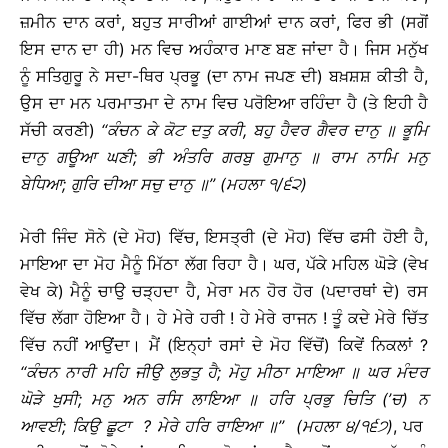
ਜ਼ਮੀਨ ਦਾਨ ਕਰਾਂ, ਬਹੁਤ ਸਾਰੀਆਂ ਗਾਈਆਂ ਦਾਨ ਕਰਾਂ, ਫਿਰ ਭੀ (ਸਗੋਂ
ਇਸ ਦਾਨ ਦਾ ਹੀ) ਮਨ ਵਿਚ ਅਹੰਕਾਰ ਮਾਣ ਬਣ ਜਾਂਦਾ ਹੈ। ਜਿਸ ਮਨੁੱਖ
ਨੂੰ ਸਤਿਗੁਰੂ ਨੇ ਸਦਾ-ਥਿਰ ਪ੍ਰਭੂ (ਦਾ ਨਾਮ ਜਪਣ ਦੀ) ਬਖ਼ਸ਼ਸ਼ ਕੀਤੀ ਹੈ,
ਉਸ ਦਾ ਮਨ ਪਰਮਾਤਮਾ ਦੇ ਨਾਮ ਵਿਚ ਪਰੋਇਆ ਰਹਿੰਦਾ ਹੈ (ਤੇ ਇਹੀ ਹੈ
ਸੱਚੀ ਕਰਣੀ)
‘‘
ਕੰਚਨ
ਕੇ
ਕੋਟ
ਦਤੁ
ਕਰੀ
,
ਬਹੁ
ਹੈਵਰ
ਗੈਵਰ
ਦਾਨੁ
॥
ਭੂਮਿ
ਦਾਨੁ
ਗਊਆ
ਘਣੀ
;
ਭੀ
ਅੰਤਰਿ
ਗਰਬੁ
ਗੁਮਾਨੁ
॥
ਰਾਮ
ਨਾਮਿ
ਮਨੁ
ਬੇਧਿਆ
;
ਗੁਰਿ
ਦੀਆ
ਸਚੁ
ਦਾਨੁ
॥
’’ (
ਮਹਲਾ
੧
/
੬੨
)
ਮੇਰੀ ਜਿੰਦ ਸੋਨੇ (ਦੇ ਮੋਹ) ਵਿੱਚ, ਇਸਤ੍ਰੀ (ਦੇ ਮੋਹ) ਵਿੱਚ ਫਸੀ ਹੋਈ ਹੈ,
ਮਾਇਆ ਦਾ ਮੋਹ ਮੈਨੂੰ ਮਿੱਠਾ ਲੱਗ ਰਿਹਾ ਹੈ। ਘਰ, ਪੱਕੇ ਮਹਿਲ ਘੋੜੇ (ਵੇਖ
ਵੇਖ ਕੇ) ਮੈਨੂੰ ਚਾਉ ਚੜ੍ਹਦਾ ਹੈ, ਮੇਰਾ ਮਨ ਹੋਰ ਹੋਰ (ਪਦਾਰਥਾਂ ਦੇ) ਰਸ
ਵਿੱਚ ਲੱਗਾ ਹੋਇਆ ਹੈ। ਹੇ ਮੇਰੇ ਹਰੀ ! ਹੇ ਮੇਰੇ ਰਾਜਨ ! ਤੂੰ ਕਦੇ ਮੇਰੇ ਚਿੱਤ
ਵਿੱਚ ਨਹੀਂ ਆਉਂਦਾ। ਮੈਂ (ਇਨ੍ਹਾਂ ਰਸਾਂ ਦੇ ਮੋਹ ਵਿੱਚੋਂ) ਕਿਵੇਂ ਨਿਕਲਾਂ ?
‘‘
ਕੰਚਨ
ਨਾਰੀ
ਮਹਿ
ਜੀਉ
ਲੁਭਤੁ
ਹੈ
;
ਮੋਹੁ
ਮੀਠਾ
ਮਾਇਆ
॥
ਘਰ
ਮੰਦਰ
ਘੋੜੇ
ਖੁਸੀ
;
ਮਨੁ
ਅਨ
ਰਸਿ
ਲਾਇਆ
॥
ਹਰਿ
ਪ੍ਰਭੁ
ਚਿਤਿ
(’
ਚ
)
ਨ
ਆਵਈ
;
ਕਿਉ
ਛੂਟਾ
?
ਮੇਰੇ
ਹਰਿ
ਰਾਇਆ
॥
’’ (
ਮਹਲਾ
੪
/
੧੬੭
)
, ਪਰ