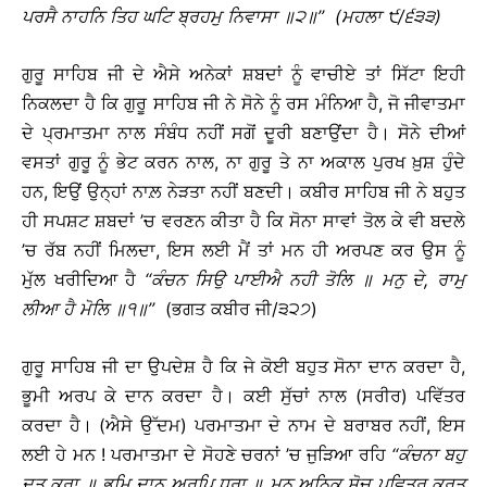
ਪਰਸੈ
ਨਾਹਨਿ
ਤਿਹ
ਘਟਿ
ਬ੍ਰਹਮੁ
ਨਿਵਾਸਾ
॥
੨
॥
’’ (
ਮਹਲਾ
੯
/
੬੩੩
)
ਗੁਰੂ ਸਾਹਿਬ ਜੀ ਦੇ ਐਸੇ ਅਨੇਕਾਂ ਸ਼ਬਦਾਂ ਨੂੰ ਵਾਚੀਏ ਤਾਂ ਸਿੱਟਾ ਇਹੀ
ਨਿਕਲਦਾ ਹੈ ਕਿ ਗੁਰੂ ਸਾਹਿਬ ਜੀ ਨੇ ਸੋਨੇ ਨੂੰ ਰਸ ਮੰਨਿਆ ਹੈ, ਜੋ ਜੀਵਾਤਮਾ
ਦੇ ਪ੍ਰਮਾਤਮਾ ਨਾਲ ਸੰਬੰਧ ਨਹੀਂ ਸਗੋਂ ਦੂਰੀ ਬਣਾਉਂਦਾ ਹੈ। ਸੋਨੇ ਦੀਆਂ
ਵਸਤਾਂ ਗੁਰੂ ਨੂੰ ਭੇਟ ਕਰਨ ਨਾਲ, ਨਾ ਗੁਰੂ ਤੇ ਨਾ ਅਕਾਲ ਪੁਰਖ ਖ਼ੁਸ਼ ਹੁੰਦੇ
ਹਨ, ਇਉਂ ਉਨ੍ਹਾਂ ਨਾਲ਼ ਨੇੜਤਾ ਨਹੀਂ ਬਣਦੀ। ਕਬੀਰ ਸਾਹਿਬ ਜੀ ਨੇ ਬਹੁਤ
ਹੀ ਸਪਸ਼ਟ ਸ਼ਬਦਾਂ ’ਚ ਵਰਣਨ ਕੀਤਾ ਹੈ ਕਿ ਸੋਨਾ ਸਾਵਾਂ ਤੋਲ ਕੇ ਵੀ ਬਦਲੇ
’ਚ ਰੱਬ ਨਹੀਂ ਮਿਲਦਾ, ਇਸ ਲਈ ਮੈਂ ਤਾਂ ਮਨ ਹੀ ਅਰਪਣ ਕਰ ਉਸ ਨੂੰ
ਮੁੱਲ ਖਰੀਦਿਆ ਹੈ
‘‘
ਕੰਚਨ
ਸਿਉ
ਪਾਈਐ
ਨਹੀ
ਤੋਲਿ
॥
ਮਨੁ
ਦੇ
,
ਰਾਮੁ
ਲੀਆ
ਹੈ
ਮੋਲਿ
॥
੧
॥
’’
(ਭਗਤ ਕਬੀਰ ਜੀ/੩੨੭)
ਗੁਰੂ ਸਾਹਿਬ ਜੀ ਦਾ ਉਪਦੇਸ਼ ਹੈ ਕਿ ਜੇ ਕੋਈ ਬਹੁਤ ਸੋਨਾ ਦਾਨ ਕਰਦਾ ਹੈ,
ਭੂਮੀ ਅਰਪ ਕੇ ਦਾਨ ਕਰਦਾ ਹੈ। ਕਈ ਸੁੱਚਾਂ ਨਾਲ (ਸਰੀਰ) ਪਵਿੱਤਰ
ਕਰਦਾ ਹੈ। (ਐਸੇ ਉੱਦਮ) ਪਰਮਾਤਮਾ ਦੇ ਨਾਮ ਦੇ ਬਰਾਬਰ ਨਹੀਂ, ਇਸ
ਲਈ ਹੇ ਮਨ ! ਪਰਮਾਤਮਾ ਦੇ ਸੋਹਣੇ ਚਰਨਾਂ ’ਚ ਜੁੜਿਆ ਰਹਿ
‘‘
ਕੰਚਨਾ
ਬਹੁ
ਦਤ
ਕਰਾ
॥
ਭੂਮਿ
ਦਾਨੁ
ਅਰਪਿ
ਧਰਾ
॥
ਮਨ
ਅਨਿਕ
ਸੋਚ
ਪਵਿਤ੍ਰ
ਕਰਤ