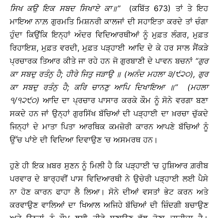
ਸਿਖ
ਕਉ
ਇਕ
ਸਬਦ
ਸਿਖਾਏ
ਕਾ
॥
’’
(ਕਬਿੱਤ 673) ਤਾਂ ਤੇ ਇਹ
ਮਾਇਆ ਨਾਲ਼ ਗੁਰਮਤਿ ਮਿਸ਼ਨਰੀ ਕਾਲਜਾਂ ਦੀ ਸਹਾਇਤਾ ਕਰਦੇ ਤਾਂ ਚੰਗਾ
ਹੁੰਦਾ ਕਿਉਂਕਿ ਇਨ੍ਹਾਂ ਅੰਦਰ ਵਿਦਿਆਰਥੀਆਂ ਨੂੰ ਮੁਫ਼ਤ ਲੰਗਰ, ਮੁਫ਼ਤ
ਰਿਹਾਇਸ਼, ਮੁਫ਼ਤ ਵਰਦੀ, ਮੁਫ਼ਤ ਪੜ੍ਹਾਈ ਆਦਿ ਦੇ ਕੇ ਹਰ ਸਾਲ ਸੈਂਕੜੇ
ਪ੍ਰਚਾਰਕ ਤਿਆਰ ਕੀਤੇ ਜਾ ਰਹੇ ਹਨ ਜੋ ਗੁਰਬਾਣੀ ਦੇ ਪਾਵਨ ਬਚਨਾਂ
‘‘
ਗੁਰ
ਕਾ
ਸਬਦੁ
ਰਤੰਨੁ
ਹੈ
;
ਹੀਰੇ
ਜਿਤੁ
ਜੜਾਉ
॥
(
ਅਨੰਦ
ਮਹਲਾ
੩
/
੯੨੦
),
ਗੁਰ
ਕਾ
ਸਬਦੁ
ਰਤੰਨੁ
ਹੈ
;
ਕਰਿ
ਚਾਨਣੁ
ਆਪਿ
ਦਿਖਾਇਆ
॥
’’ (
ਮਹਲਾ
੧
/
੧੨੯੦
)
ਆਦਿ ਦਾ ਪ੍ਰਚਾਰ ਪਾਸਾਰ ਕਰਕੇ ਕੌਮ ਨੂੰ ਸੋਨੇ ਵਰਗਾ ਬਣਾ
ਸਕਦੇ ਹਨ ਜਾਂ ਉਨ੍ਹਾਂ ਗੁਰਸਿੱਖ ਬੱਚਿਆਂ ਦੀ ਪੜ੍ਹਾਈ ਦਾ ਖ਼ਰਚਾ ਚੁੱਕਦੇ
ਜਿਨ੍ਹਾਂ ਦੇ ਮਾਤਾ ਪਿਤਾ ਆਰਥਿਕ ਕਮਜ਼ੋਰੀ ਕਾਰਨ ਆਪਣੇ ਬੱਚਿਆਂ ਨੂੰ
ਉੱਚ ਪਾਂਏ ਦੀ ਵਿਦਿਆ ਦਿਵਾਉਣ ’ਚ ਅਸਮਰਥ ਹਨ।
ਹੁਣੇ ਹੀ ਇਕ ਖ਼ਬਰ ਸੁਣਨ ਨੂੰ ਮਿਲੀ ਹੈ ਕਿ ਪੜ੍ਹਾਈ ’ਚ ਹੁਸ਼ਿਆਰ ਗ਼ਰੀਬ
ਪਰਵਾਰ ਦੇ ਬਾਰ੍ਹਵੀਂ ਪਾਸ ਵਿਦਿਆਰਥੀ ਨੇ ਉਚੇਰੀ ਪੜ੍ਹਾਈ ਲਈ ਪੈਸੇ
ਨਾ ਹੋਣ ਕਾਰਨ ਫਾਹਾ ਲੈ ਲਿਆ। ਸੋਨੇ ਦੀਆਂ ਵਸਤਾਂ ਭੇਟ ਕਰਨ ਅਤੇ
ਕਰਵਾਉਣ ਵਾਲਿਆਂ ਦਾ ਖਿਆਲ ਅਜਿਹੇ ਬੱਚਿਆਂ ਦੀ ਜ਼ਿੰਦਗੀ ਬਚਾਉਣ