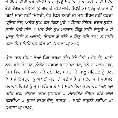
ਜੇ (ਇਹ ਦਾਤਾਂ ਦੇਣ ਵਾਲਾ) ਉਹ ਪ੍ਰਭੂ ਮਨ ’ਚ ਯਾਦ ਨਹੀਂ ਹੈ ਤਾਂ (ਇਹ
ਭੋਗ ਭੋਗਣ ਵਾਲਿਆਂ ਨੂੰ) ਗੰਦ ਦੇ ਕੀੜੇ ਜਾਣੋ, (ਕਿਉਂਕਿ) ਪ੍ਰਭੂ ਦੇ ਨਾਮ ਤੋਂ
ਬਿਨਾਂ ਸ਼ਾਂਤੀ ਨਹੀਂ ਮਿਲਦੀ, ਹੋਰ ਕਿਸੇ ਤਰ੍ਹਾਂ ਭੀ ਮਨ ਧੀਰਜ ਨਹੀਂ ਫੜਦਾ
‘‘
ਸੁੰਦਰ
ਸੇਜ
,
ਅਨੇਕ
ਸੁਖ
,
ਰਸ
ਭੋਗਣ
ਪੂਰੇ
॥
ਗ੍ਰਿਹ
ਸੋਇਨ
,
ਚੰਦਨ
ਸੁਗੰਧ
,
ਲਾਇ
ਮੋਤੀ
ਹੀਰੇ
॥
ਮਨ
ਇਛੇ
ਸੁਖ
ਮਾਣਦਾ
;
ਕਿਛੁ
ਨਾਹਿ
ਵਿਸੂਰੇ
॥
ਸੋ
ਪ੍ਰਭੁ
ਚਿਤਿ
ਨ
ਆਵਈ
;
ਵਿਸਟਾ
ਕੇ
ਕੀਰੇ
॥
ਬਿਨੁ
ਹਰਿ
ਨਾਮ
,
ਨ
ਸਾਂਤਿ
ਹੋਇ
;
ਕਿਤੁ
ਬਿਧਿ
ਮਨੁ
ਧੀਰੇ
॥
’’ (
ਮਹਲਾ
੫
/
੭੦੭
)
(ਜੇਠ ਹਾੜ ਦੀਆਂ ਲੋਆਂ ਪਿੱਛੋਂ ਵਰਖਾ ਰੁੱਤੇ) ਟੋਏ-ਟਿੱਬੇ (ਮੀਂਹ ਦੇ) ਪਾਣੀ
ਨਾਲ ਭਰੇ ਹੋਏ ਹੋਣ, ਠੰਢੀਆਂ ਹਵਾਵਾਂ ਵਗਦੀਆਂ ਹੋਣ, ਸੋਨੇ ਦਾ ਪਲੰਘ ਹੋਵੇ,
ਜਿਸ ਵਿਚ ਹੀਰੇ ਲਾਲ ਜੜੇ ਹੋਏ ਹੋਣ, ਸਗਨਾਂ ਦੇ ਸਾਲੂ ਪਹਿਨਣ ਨੂੰ ਹੋਣ,
(ਪਰ ਜੇ ਇਸਤ੍ਰੀ ਨੂੰ ਆਪਣੇ) ਪਤੀ ਤੋਂ ਵਿਛੋੜਾ ਹੈ ਤਾਂ (ਇਹ ਸਾਰੇ ਸੁਹਾਵਣੇ
ਪਦਾਰਥ ਹਿਰਦੇ ਨੂੰ ਸੁਖ ਪਹੁੰਚਾਣ ਦੇ ਥਾਂ) ਸੜਨ ਪੈਦਾ ਕਰਦੇ ਹਨ
‘‘
ਜਲ
ਥਲ
ਨੀਰਿ
ਭਰੇ
;
ਸੀਤਲ
ਪਵਣ
ਝੁਲਾਰਦੇ
॥
ਸੇਜੜੀਆ
ਸੋਇੰਨ
ਹੀਰੇ
ਲਾਲ
ਜੜੰਦੀਆ
॥
ਸੁਭਰ
ਕਪੜ
ਭੋਗ
;
ਨਾਨਕ
!
ਪਿਰੀ
ਵਿਹੂਣੀ
ਤਤੀਆ
॥
’’
(
ਮਹਲਾ
੫
/
੧੧੦੨
)