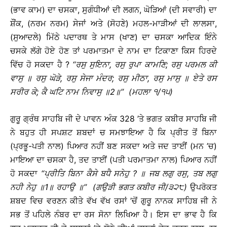
(ਭਾਵ ਕਾਮ) ਦਾ ਚਸਕਾ, ਸੁਗੰਧੀਆਂ ਦੀ ਲਗਨ, ਘੋੜਿਆਂ (ਦੀ ਸਵਾਰੀ) ਦਾ
ਸ਼ੌਂਕ, (ਨਰਮ ਨਰਮ) ਸੇਜਾਂ ਅਤੇ (ਸੋਹਣੇ) ਮਹਲ-ਮਾੜੀਆਂ ਦੀ ਲਾਲਸਾ,
(ਸੁਆਦਲੇ) ਮਿੱਠੇ ਪਦਾਰਥ ਤੇ ਮਾਸ (ਖਾਣ) ਦਾ ਚਸਕਾ ਆਦਿਕ ਇੰਨੇ
ਚਸਕੇ ਲੱਗੇ ਹੋਏ ਹੋਣ ਤਾਂ ਪਰਮਾਤਮਾ ਦੇ ਨਾਮ ਦਾ ਟਿਕਾਣਾ ਕਿਸ ਹਿਰਦੇ
ਵਿੱਚ ਹੋ ਸਕਦਾ ਹੈ ?
‘‘
ਰਸੁ
ਸੁਇਨਾ
,
ਰਸੁ
ਰੁਪਾ
ਕਾਮਣਿ
;
ਰਸੁ
ਪਰਮਲ
ਕੀ
ਵਾਸੁ
॥
ਰਸੁ
ਘੋੜੇ
,
ਰਸੁ
ਸੇਜਾ
ਮੰਦਰ
;
ਰਸੁ
ਮੀਠਾ
,
ਰਸੁ
ਮਾਸੁ
॥
ਏਤੇ
ਰਸ
ਸਰੀਰ
ਕੇ
;
ਕੈ
ਘਟਿ
ਨਾਮ
ਨਿਵਾਸੁ
॥
2
॥
’’ (
ਮਹਲਾ
੧
/
੧੫
)
ਗੁਰੂ ਗ੍ਰੰਥ ਸਾਹਬਿ ਜੀ ਦੇ ਪਾਵਨ ਅੰਕ 328 ’ਤੇ ਭਗਤ ਕਬੀਰ ਸਾਹਬਿ ਜੀ
ਨੇ ਬਹੁਤ ਹੀ ਸਪਸ਼ਟ ਸ਼ਬਦਾਂ ਚ ਸਮਝਾਇਆ ਹੈ ਕਿ ਪ੍ਰੀਤ ਤੋਂ ਬਿਨਾ
(ਪ੍ਰਭੂ-ਪਤੀ ਨਾਲ) ਪਿਆਰ ਨਹੀਂ ਬਣ ਸਕਦਾ ਅਤੇ ਜਦ ਤਾਈਂ (ਮਨ ’ਚ)
ਮਾਇਆ ਦਾ ਚਸਕਾ ਹੈ, ਤਦ ਤਾਈਂ (ਪਤੀ ਪਰਮਾਤਮਾ ਨਾਲ) ਪਿਆਰ ਨਹੀਂ
ਹੋ ਸਕਦਾ
‘‘
ਪ੍ਰੀਤਿ
ਬਿਨਾ
ਕੈਸੇ
ਬਧੈ
ਸਨੇਹੁ
?
॥
ਜਬ
ਲਗੁ
ਰਸੁ
,
ਤਬ
ਲਗੁ
ਨਹੀ
ਨੇਹੁ
॥
1
॥
ਰਹਾਉ
॥
’’
(
ਗਉੜੀ
ਭਗਤ
ਕਬੀਰ
ਜੀ
/
੩੨੮
)
ਉਪਰੋਕਤ
ਸ਼ਬਦ ਵਿਚ ਵਰਣਨ ਕੀਤੇ ਵੱਖ ਵੱਖ ਰਸਾਂ ’ਚੋਂ ਗੁਰੂ ਨਾਨਕ ਸਾਹਿਬ ਜੀ ਨੇ
ਸਭ ਤੋਂ ਪਹਿਲੇ ਨੰਬਰ ਦਾ ਰਸ ਸੋਨਾ ਲਿਖਿਆ ਹੈ। ਇਸ ਦਾ ਭਾਵ ਹੈ ਕਿ