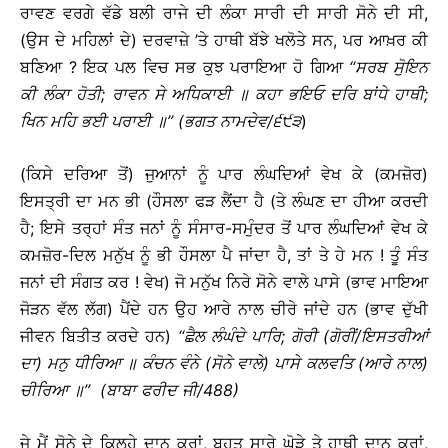
ਰਾਵਣ ਵਰਗੇ ਵੱਡੇ ਬਲੀ ਰਾਜੇ ਦੀ ਲੰਕਾ ਸਾਰੀ ਦੀ ਸਾਰੀ ਸੋਨੇ ਦੀ ਸੀ,
(ਉਸ ਦੇ ਮਹਿਲਾਂ ਦੇ) ਦਰਵਾਜ਼ੇ ’ਤੇ ਹਾਥੀ ਬੱਝੇ ਖਲੋਤੇ ਸਨ, ਪਰ ਆਖ਼ਰ ਕੀ
ਬਣਿਆ ? ਇਕ ਪਲ ਵਿਚ ਸਭ ਕੁਝ ਪਰਾਇਆ ਹੋ ਗਿਆ
‘‘
ਸਰਬ
ਸੁੋਇਨ
ਕੀ
ਲੰਕਾ
ਹੋਤੀ
;
ਰਾਵਨ
ਸੇ
ਅਧਿਕਾਈ
॥
ਕਹਾ
ਭਇਓ
ਦਰਿ
ਬਾਂਧੇ
ਹਾਥੀ
;
ਖਿਨ
ਮਹਿ
ਭਈ
ਪਰਾਈ
॥
’’ (
ਭਗਤ
ਨਾਮਦੇਵ
/
੬੯੩
)
(ਕਿਸੇ ਦਰਿਆ ਤੋਂ) ਜੁਆਨਾਂ ਨੂੰ ਪਾਰ ਲੰਘਦਿਆਂ ਵੇਖ ਕੇ (ਕਮਜ਼ੋਰ)
ਇਸਤ੍ਰੀ ਦਾ ਮਨ ਭੀ (ਹੌਸਲਾ ਫੜ ਲੈਂਦਾ ਹੈ (ਤੇ ਲੰਘਣ ਦਾ ਹੀਆ ਕਰਦੀ
ਹੈ; ਇਸੇ ਤਰ੍ਹਾਂ ਸੰਤ ਜਨਾਂ ਨੂੰ ਸੰਸਾਰ-ਸਮੁੰਦਰ ਤੋਂ ਪਾਰ ਲੰਘਦਿਆਂ ਵੇਖ ਕੇ
ਕਮਜ਼ੋਰ-ਦਿਲ ਮਨੁੱਖ ਨੂੰ ਭੀ ਹੌਸਲਾ ਪੈ ਜਾਂਦਾ ਹੈ, ਤਾਂ ਤੇ ਹੇ ਮਨ ! ਤੂੰ ਸੰਤ
ਜਨਾਂ ਦੀ ਸੰਗਤ ਕਰ ! ਵੇਖ) ਜੋ ਮਨੁੱਖ ਨਿਰੇ ਸੋਨੇ ਵਾਲੇ ਪਾਸੇ (ਭਾਵ ਮਾਇਆ
ਜੋੜਨ ਵੱਲ ਲੱਗ) ਪੈਂਦੇ ਹਨ ਉਹ ਆਰੇ ਨਾਲ ਚੀਰੇ ਜਾਂਦੇ ਹਨ (ਭਾਵ ਦੁੱਖੀ
ਜੀਵਨ ਬਿਤੀਤ ਕਰਦੇ ਹਨ)
‘‘
ਛੈਲ
ਲੰਘੰਦੇ
ਪਾਰਿ
;
ਗੋਰੀ
(
ਗੋਰੀਂ
/
ਇਸਤਰੀਆਂ
ਦਾ
)
ਮਨੁ
ਧੀਰਿਆ
॥
ਕੰਚਨ
ਵੰਨੇ
(
ਸੋਨੇ
ਵਾਲੇ
)
ਪਾਸੇ
ਕਲਵਤਿ
(
ਆਰੇ
ਨਾਲ
)
ਚੀਰਿਆ
॥
’’
(
ਬਾਬਾ
ਫਰੀਦ
ਜੀ
/488)
ਜੇ ਮੈਂ ਸੋਨੇ ਦੇ ਕਿਲ੍ਹੇ ਦਾਨ ਕਰਾਂ, ਬਹੁਤ ਸਾਰੇ ਘੋੜੇ ਤੇ ਹਾਥੀ ਦਾਨ ਕਰਾਂ,