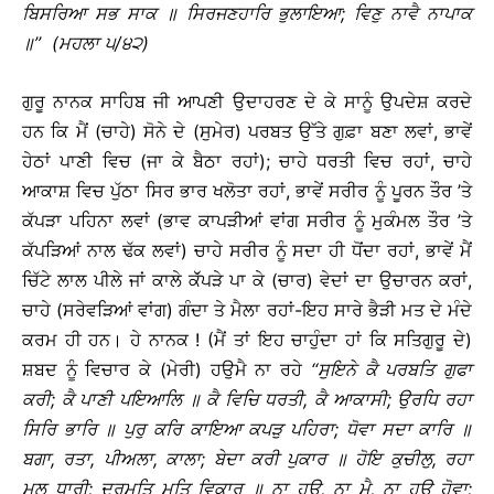
ਬਿਸਰਿਆ
ਸਭ
ਸਾਕ
॥
ਸਿਰਜਣਹਾਰਿ
ਭੁਲਾਇਆ
;
ਵਿਣੁ
ਨਾਵੈ
ਨਾਪਾਕ
॥
’’ (
ਮਹਲਾ
੫
/
੪੨
)
ਗੁਰੂ ਨਾਨਕ ਸਾਹਿਬ ਜੀ ਆਪਣੀ ਉਦਾਹਰਣ ਦੇ ਕੇ ਸਾਨੂੰ ਉਪਦੇਸ਼ ਕਰਦੇ
ਹਨ ਕਿ ਮੈਂ (ਚਾਹੇ) ਸੋਨੇ ਦੇ (ਸੁਮੇਰ) ਪਰਬਤ ਉੱਤੇ ਗੁਫ਼ਾ ਬਣਾ ਲਵਾਂ, ਭਾਵੇਂ
ਹੇਠਾਂ ਪਾਣੀ ਵਿਚ (ਜਾ ਕੇ ਬੈਠਾ ਰਹਾਂ); ਚਾਹੇ ਧਰਤੀ ਵਿਚ ਰਹਾਂ, ਚਾਹੇ
ਆਕਾਸ਼ ਵਿਚ ਪੁੱਠਾ ਸਿਰ ਭਾਰ ਖਲੋਤਾ ਰਹਾਂ, ਭਾਵੇਂ ਸਰੀਰ ਨੂੰ ਪੂਰਨ ਤੌਰ ’ਤੇ
ਕੱਪੜਾ ਪਹਿਨਾ ਲਵਾਂ (ਭਾਵ ਕਾਪੜੀਆਂ ਵਾਂਗ ਸਰੀਰ ਨੂੰ ਮੁਕੰਮਲ ਤੌਰ ’ਤੇ
ਕੱਪੜਿਆਂ ਨਾਲ ਢੱਕ ਲਵਾਂ) ਚਾਹੇ ਸਰੀਰ ਨੂੰ ਸਦਾ ਹੀ ਧੋਂਦਾ ਰਹਾਂ, ਭਾਵੇਂ ਮੈਂ
ਚਿੱਟੇ ਲਾਲ ਪੀਲੇ ਜਾਂ ਕਾਲੇ ਕੱੱਪੜੇ ਪਾ ਕੇ (ਚਾਰ) ਵੇਦਾਂ ਦਾ ਉਚਾਰਨ ਕਰਾਂ,
ਚਾਹੇ (ਸਰੇਵੜਿਆਂ ਵਾਂਗ) ਗੰਦਾ ਤੇ ਮੈਲਾ ਰਹਾਂ-ਇਹ ਸਾਰੇ ਭੈੜੀ ਮਤ ਦੇ ਮੰਦੇ
ਕਰਮ ਹੀ ਹਨ। ਹੇ ਨਾਨਕ ! (ਮੈਂ ਤਾਂ ਇਹ ਚਾਹੁੰਦਾ ਹਾਂ ਕਿ ਸਤਿਗੁਰੂ ਦੇ)
ਸ਼ਬਦ ਨੂੰ ਵਿਚਾਰ ਕੇ (ਮੇਰੀ) ਹਉਮੈ ਨਾ ਰਹੇ
‘‘
ਸੁਇਨੇ
ਕੈ
ਪਰਬਤਿ
ਗੁਫਾ
ਕਰੀ
;
ਕੈ
ਪਾਣੀ
ਪਇਆਲਿ
॥
ਕੈ
ਵਿਚਿ
ਧਰਤੀ
,
ਕੈ
ਆਕਾਸੀ
;
ਉਰਧਿ
ਰਹਾ
ਸਿਰਿ
ਭਾਰਿ
॥
ਪੁਰੁ
ਕਰਿ
ਕਾਇਆ
ਕਪੜੁ
ਪਹਿਰਾ
;
ਧੋਵਾ
ਸਦਾ
ਕਾਰਿ
॥
ਬਗਾ
,
ਰਤਾ
,
ਪੀਅਲਾ
,
ਕਾਲਾ
;
ਬੇਦਾ
ਕਰੀ
ਪੁਕਾਰ
॥
ਹੋਇ
ਕੁਚੀਲੁ
,
ਰਹਾ
ਮਲੁ
ਧਾਰੀ
;
ਦੁਰਮਤਿ
ਮਤਿ
ਵਿਕਾਰ
॥
ਨਾ
ਹਉ
,
ਨਾ
ਮੈ
,
ਨਾ
ਹਉ
ਹੋਵਾ
;