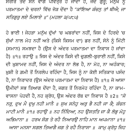
ਸਰੀਰ ਤਦੋਂ ਸੋਨੇ ਵਾਂਗ ਪਵਿਤ੍ਰ ਹੋ ਜਾਂਦਾ ਹੈ, ਜਦੋਂ ਗੁਰੂ; ਮਨੁੱਖ ਨੂੰ
ਪਰਮਾਤਮਾ ਦੇ ਚਰਨਾਂ ਵਿੱਚ ਜੋੜ ਦੇਂਦਾ ਹੈ
‘‘
ਕਾਂਇਆ
ਕੰਚਨੁ
ਤਾਂ
ਥੀਐ
;
ਜਾ
ਸਤਿਗੁਰੁ
ਲਏ
ਮਿਲਾਏ
॥
’’ (
ਮਹਲਾ
੩
/
੫੮੫
)
ਹੇ ਭਾਈ ! ਜੇਹੜਾ ਮਨੁੱਖ ਦੁੱਖਾਂ ’ਚ ਘਬਰਾਂਦਾ ਨਹੀਂ, ਜਿਸ ਦੇ ਹਿਰਦੇ ’ਚ
ਸੁੱਖਾਂ ਨਾਲ ਮੋਹ ਨਹੀਂ ਅਤੇ (ਕਿਸੇ ਕਿਸਮ ਦਾ) ਡਰ ਨਹੀਂ, ਸੋਨੇ ਨੂੰ ਮਿੱਟੀ
(ਸਮਾਨ) ਸਮਝਦਾ ਹੈ (ਉਸ ਦੇ ਅੰਦਰ ਪਰਮਾਤਮਾ ਦਾ ਨਿਵਾਸ ਹੋ ਜਾਂਦਾ
ਹੈ) ॥੧॥ ਰਹਾਉ ॥ ਜਿਸ ਦੇ ਅੰਦਰ ਕਿਸੇ ਦੀ ਚੁਗ਼ਲੀ-ਬੁਰਾਈ ਨਹੀਂ, ਕਿਸੇ
ਦੀ ਖ਼ੁਸ਼ਾਮਦ ਨਹੀਂ, ਜਿਸ ਦੇ ਅੰਦਰ ਨਾ ਲੋਭ ਹੈ, ਨਾ ਮੋਹ, ਨਾ ਅਹੰਕਾਰ;
ਖ਼ੁਸ਼ੀ ਤੇ ਗ਼ਮੀ ਤੋਂ ਨਿਰਲੇਪ ਰਹਿੰਦਾ ਹੈ, ਜਿਸ ਨੂੰ ਨਾ ਕੋਈ ਸਤਿਕਾਰ ਪਸੰਦ
ਹੈ, ਨਾ ਨਿਰਾਦਰ (ਉਸ ਅੰਦਰ ਪਰਮਾਤਮਾ ਦਾ ਨਿਵਾਸ ਹੈ) ॥੧॥ ਜੋ ਆਸਾ
ਉਮੀਦਾਂ ਸਭ ਤਿਆਗ ਦੇਂਦਾ ਹੈ, ਜਗਤ ਤੋਂ ਨਿਰਮੋਹ ਰਹਿੰਦਾ ਹੈ, ਨਾ ਕਾਮ-
ਵਾਸਨਾ ਪੋਹਦੀ ਹੈ, ਨਹ ਕ੍ਰੋਧ, ਉਸ ਅੰਦਰ ਰੱਬ ਦਾ ਨਿਵਾਸ ਹੈ ॥2॥
‘‘
ਜੋ
ਨਰੁ
,
ਦੁਖ
ਮੈ
ਦੁਖੁ
ਨਹੀ
ਮਾਨੈ
॥
ਸੁਖ
ਸਨੇਹੁ
ਅਰੁ
ਭੈ
ਨਹੀ
ਜਾ
ਕੈ
;
ਕੰਚਨ
ਮਾਟੀ
ਮਾਨੈ
॥
੧
॥
ਰਹਾਉ
॥
ਨਹ
ਨਿੰਦਿਆ
,
ਨਹ
ਉਸਤਤਿ
ਜਾ
ਕੈ
ਲੋਭੁ
ਮੋਹੁ
ਅਭਿਮਾਨਾ
॥
ਹਰਖ
ਸੋਗ
ਤੇ
ਰਹੈ
ਨਿਆਰਉ
ਨਾਹਿ
ਮਾਨ
ਅਪਮਾਨਾ
॥
੧
॥
ਆਸਾ
ਮਨਸਾ
ਸਗਲ
ਤਿਆਗੈ
ਜਗ
ਤੇ
ਰਹੈ
ਨਿਰਾਸਾ
॥
ਕਾਮੁ
ਕ੍ਰੋਧੁ
ਜਿਹ