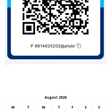
August 2026
M
T
W
T
F
S
S