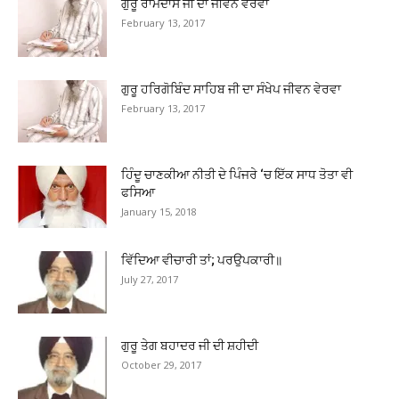
ਗੁਰੂ ਰਾਮਦਾਸ ਜੀ ਦਾ ਜੀਵਨ ਵੇਰਵਾ
February 13, 2017
ਗੁਰੂ ਹਰਿਗੋਬਿੰਦ ਸਾਹਿਬ ਜੀ ਦਾ ਸੰਖੇਪ ਜੀਵਨ ਵੇਰਵਾ
February 13, 2017
ਹਿੰਦੂ ਚਾਣਕੀਆ ਨੀਤੀ ਦੇ ਪਿੰਜਰੇ ‘ਚ ਇੱਕ ਸਾਧ ਤੋਤਾ ਵੀ
ਫਸਿਆ
January 15, 2018
ਵਿੱਦਿਆ ਵੀਚਾਰੀ ਤਾਂ; ਪਰਉਪਕਾਰੀ॥
July 27, 2017
ਗੁਰੂ ਤੇਗ ਬਹਾਦਰ ਜੀ ਦੀ ਸ਼ਹੀਦੀ
October 29, 2017