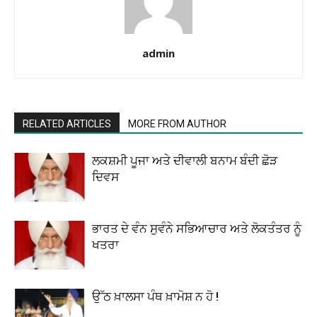
admin
RELATED ARTICLES
MORE FROM AUTHOR
ਲਕਸ਼ਮੀ ਪੂਜਾ ਅਤੇ ਦੀਵਾਲੀ ਬਨਾਮ ਬੰਦੀ ਛੋੜ
ਦਿਵਸ
ਭਾਰਤ ਦੇ ਵੰਨ ਸੁਵੰਨੇ ਸਭਿਆਚਾਰ ਅਤੇ ਲੋਕਤੰਤਰ ਨੂੰ
ਖਤਰਾ
ਉੱਠ ਖ਼ਾਲਸਾ ਪੰਥ ਖ਼ਾਮੋਸ਼ ਨ ਹੋ !